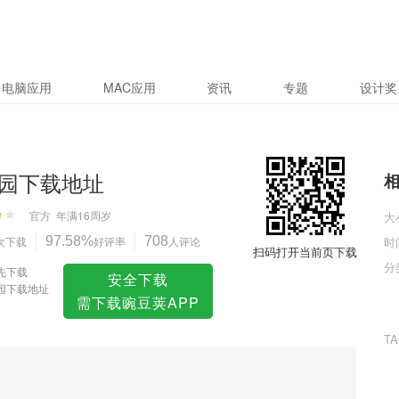
电脑应用
MAC应用
资讯
专题
设计奖
园下载地址
官方
年满16周岁
大
次下载
97.58%
好评率
708
人评论
时
扫码打开当前页下载
分
先下载
安全下载
园下载地址
需下载豌豆荚APP
T