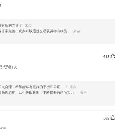
！
没有新的内容了
来自
得非常完善，玩家可以通过交易获得稀有物品，
来自
613
易找到好友！
不太合理，希望能够有更好的平衡和公正！ ！
来自
持乐观态度，从中吸取教训，不断提升自己的实力。
来自
582
严重