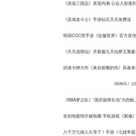
《逆战三国志》喜迎内测 公会入驻签
《圣域龙斗士》手游钻石天天免费送
韩国COC类手游《征服世界》官方宣
《天天战萌仙》开新服九天仙梦五重豪
武侠卡牌大作《来自射雕的你》风卷来
《猎神OL》正
《NBA梦之队》“国庆勋章礼包”为您献
告别泡面纸巾破电脑 手机游戏《弑魂
八千万七雄人久等了！手游《七雄争霸