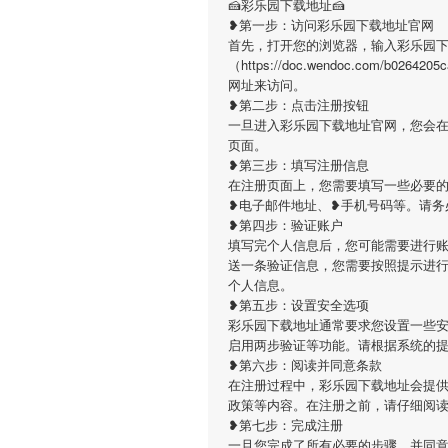
🍰彩乐园下载地址🍰
❥第一步：访问彩乐园下载地址官网
首先，打开您的浏览器，输入彩乐园
（https://doc.wendoc.com/b0
网址来访问。
❥第二步：点击注册按钮
一旦进入彩乐园下载地址官网，您会
页面。
❥第三步：填写注册信息
在注册页面上，您需要填写一些必要
❥电子邮件地址、❥手机号码等。请务
❥第四步：验证账户
填写完个人信息后，您可能需要进行
送一条验证信息，您需要按照提示进
个人信息。
❥第五步：设置安全选项
彩乐园下载地址通常要求您设置一些
启用两步验证等功能。请根据系统的
❥第六步：阅读并同意条款
在注册过程中，彩乐园下载地址会提
政策等内容。在注册之前，请仔细阅
❥第七步：完成注册
一旦您完成了所有必要的步骤，并同