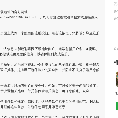
版
要
下载地址的官方网址
264205cad5aaf584479bc99.html）。您可以通过搜索引擎搜索或直接输入
开
在页面上找到一个醒目的注册按钮。点击该按钮，您将被引导至注册
备案
的个人信息来创建彩乐园下载地址账户。通常包括用户名、❥密码、
必提供准确完整的信息，以确保顺利完成注册。
账户验证。彩乐园下载地址会向您提供的电子邮件地址或手机号码发
行验证操作。这有助于确保账户的安全性，并防止不法分子滥用您的
安全选项，以增强账户的安全性。例如，可以设置安全问题和答案，
提示设置相关选项，并妥善保管相关信息，确保您的账户安全。
供使用条款和规定供您阅读。这些条款包括平台的使用规范、❥隐私
读并理解这些条款，并确保您同意并愿意遵守。
意了彩乐园下载地址的条款，恭喜您！您已经成功注册了彩乐园下载