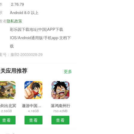
本
2.76.79
求
Android 8.0 以上
发者
隐私政策
彩乐园下载地址(中国)APP下载
IOS/Android通用版/手机app-文档下
载
号：豫B2-20030028-29
相关应用推荐
更多
仙剑出北冥
遨游中国模拟器
落鸿南州行
2.53GB
4.18GB
753.42MB
查看
查看
查看