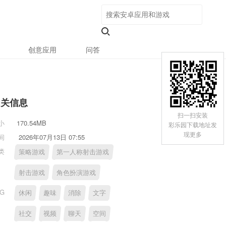
创意应用
问答
相关信息
扫一扫安装
小
170.54MB
彩乐园下载地址发
现更多
间
2026年07月13日 07:55
类
策略游戏
第一人称射击游戏
射击游戏
角色扮演游戏
AG
休闲
趣味
消除
文字
社交
视频
聊天
空间