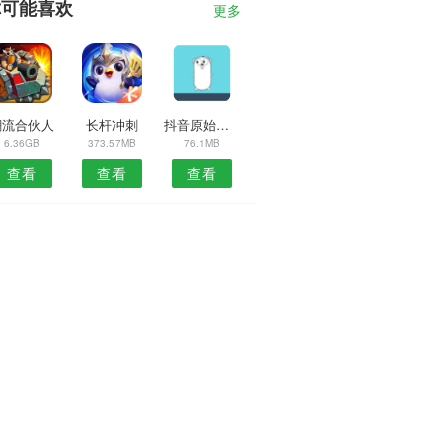
你可能喜欢
更多
潮流合伙人
长杆冲刺
抖音原始散人版
6.36GB
373.57MB
76.1MB
查看
查看
查看