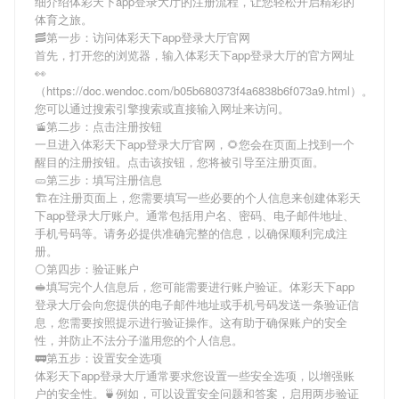
细介绍
体彩天下app登录大厅
的注册流程，让您轻松开启精彩的
体育之旅。
🥓第一步：访问体彩天下app登录大厅官网
首先，打开您的浏览器，输入
体彩天下app登录大厅
的官方网址
👀
（https://doc.wendoc.com/b05b680373f4a6838b6f073a9.html）。
您可以通过搜索引擎搜索或直接输入网址来访问。
🚡第二步：点击注册按钮
一旦进入
体彩天下app登录大厅
官网，🌻您会在页面上找到一个
醒目的注册按钮。点击该按钮，您将被引导至注册页面。
🥒第三步：填写注册信息
🏗在注册页面上，您需要填写一些必要的个人信息来创建
体彩天
下app登录大厅
账户。通常包括用户名、密码、电子邮件地址、
手机号码等。请务必提供准确完整的信息，以确保顺利完成注
册。
⚪第四步：验证账户
🥪填写完个人信息后，您可能需要进行账户验证。
体彩天下app
登录大厅
会向您提供的电子邮件地址或手机号码发送一条验证信
息，您需要按照提示进行验证操作。这有助于确保账户的安全
性，并防止不法分子滥用您的个人信息。
🚃第五步：设置安全选项
体彩天下app登录大厅
通常要求您设置一些安全选项，以增强账
户的安全性。🍵例如，可以设置安全问题和答案，启用两步验证