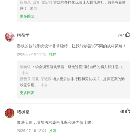
应昌凤 回复 贾宏雅
游戏的多样化玩法让人眼花缭乱，总是有新鲜
5.英语题库：名师精选英语考题，听力阅读翻译写作，逐个专项强化模拟
感！
来自
训练；
更多回复
6.提供培训工具2265与课程测评帮助学员更好完成校本应用实践，学员可
以通过“师学堂”查看培训指导、学习进度、查找资源、完成学习内容
柯荷学
747
体彩天下app登录大厅更新了什么?
游戏的技能系统设计非常独特，让我能够尝试不同的战斗策略！
增加部分sensortek芯片
2026-07-19 11:12
推荐
卡点视频一键生成，多轨道剪辑
采购入库优化
堵婉哲
：学会调整游戏节奏，避免过度消耗自己的精力和注意力。
来自
新增加油加气和钱包功能
昌贵良 回复 荣诚厚
增加更多的排行榜和竞技模式，提供更高的游
修正调整图片位置后, 滚动界面高度不正确的问题
戏竞争度。
来自
修复部分机型偶尔出现的问题
更多回复
联系我们
以上就是体彩天下app登录大厅的介绍，如果您喜欢这款软件，您可以到
堵枫裕
45
应用商店进行打分评论，说出您的使用经历，以帮助我们更好的对产品进
行优化修改。
魔法宝珠，增加法术爆击几率和法力值上限。
2026-07-19 12:04
推荐