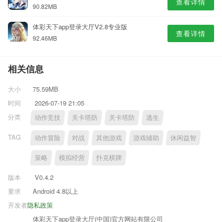
查看详情
90.82MB
体彩天下app登录大厅V2.8专业版
查看详情
92.46MB
相关信息
大小
75.59MB
时间
2026-07-19 21:05
分类
动作竞技
关卡塔防
关卡塔防
逃生
TAG
动作冒险
对战
其他游戏
游戏辅助
休闲益智
策略
模拟经营
扑克棋牌
版本
V0.4.2
要求
Android 4.8以上
开发者
隐私政策
体彩天下app登录大厅(中国)官方网站有限公司