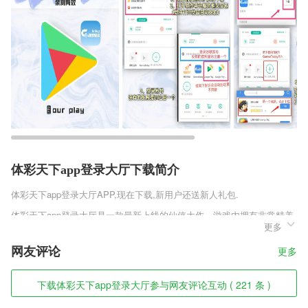
体彩天下app登录大厅下载简介
体彩天下app登录大厅
APP,现在下载,新用户还送新人礼包.
体彩天下app登录大厅是一款最新上线的仙侠大作，游戏内拥有非常精美
更多
的游戏画面，各种炫酷的时装，还融入了很多仙侠故事内的角色，例如黑
熊精时空鬼之类的，让玩家更有代入感。很有戏内支持一键挂机，摆脱无
网友评论
更多
聊的重复刷图，让你拥有更快的成长速度。
体彩天下app登录大厅软件特色
下载体彩天下app登录大厅参与网友评论互动 ( 221 条 )
1,解题过程详细，解题思路清晰，全面掌握各种学习解题方法，做到触类