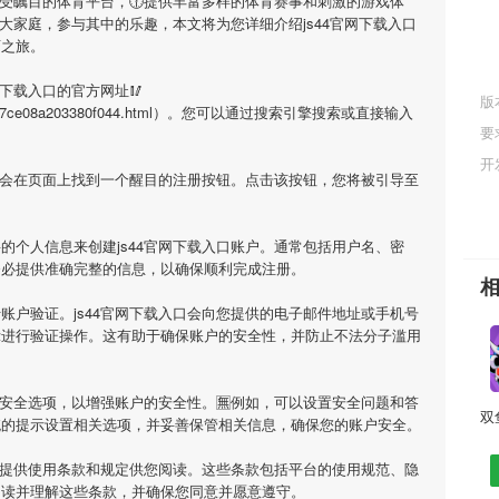
备受瞩目的体育平台，🕜提供丰富多样的体育赛事和刺激的游戏体
大家庭，参与其中的乐趣，本文将为您详细介绍
js44官网下载入口
育之旅。
网下载入口
的官方网址🥢
版
e2ba0407ce08a203380f044.html）。您可以通过搜索引擎搜索或直接输入
要
开
您会在页面上找到一个醒目的注册按钮。点击该按钮，您将被引导至
要的个人信息来创建
js44官网下载入口
账户。通常包括用户名、密
务必提供准确完整的信息，以确保顺利完成注册。
行账户验证。
js44官网下载入口
会向您提供的电子邮件地址或手机号
示进行验证操作。这有助于确保账户的安全性，并防止不法分子滥用
安全选项，以增强账户的安全性。🈚例如，可以设置安全问题和答
统的提示设置相关选项，并妥善保管相关信息，确保您的账户安全。
提供使用条款和规定供您阅读。这些条款包括平台的使用规范、隐
阅读并理解这些条款，并确保您同意并愿意遵守。