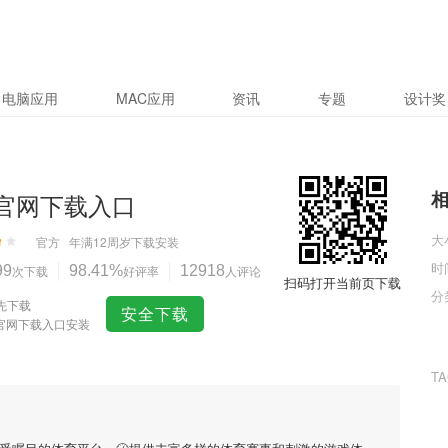
电脑应用
MAC应用
资讯
专题
设计奖
44官网下载入口
大
官方
年满12周岁
下载安装
时
99
次下载
98.41%
好评率
12918
人评论
扫码打开当前页下载
分
先下载
安全下载
44官网下载入口安装
T