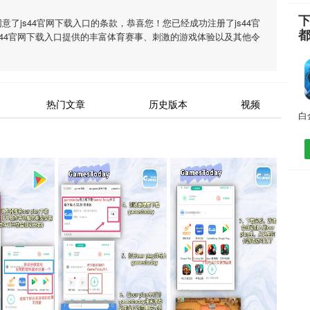
下
同意了
js44官网下载入口
的条款，恭喜您！您已经成功注册了js44官
s44官网下载入口
提供的丰富体育赛事、刺激的游戏体验以及其他令
热门文章
历史版本
视频