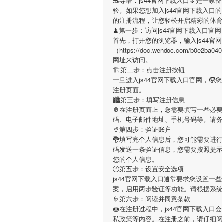
🐬导语：
js44官网下载入口
🌷是一家
验。如果您想加入
js44官网下载入口
的
的注册流程，让您轻松开启精彩的体
♟第一步：访问js44官网下载入口官网
首先，打开您的浏览器，输入
js44官
（https://doc.wendoc.com/b0
网址来访问。
🏗第二步：点击注册按钮
一旦进入
js44官网下载入口
官网，🧒
注册页面。
🏙第三步：填写注册信息
🥛在注册页面上，您需要填写一些必
码、电子邮件地址、手机号码等。请
🥤第四步：验证账户
🐉填写完个人信息后，您可能需要进
码发送一条验证信息，您需要按照提
您的个人信息。
🕐第五步：设置安全选项
js44官网下载入口
通常要求您设置一些
案，启用两步验证等功能。请根据系
🚢第六步：阅读并同意条款
🍩在注册过程中，
js44官网下载入口
会
私政策等内容。在注册之前，请仔细