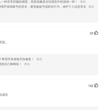
人一种非常舒服的感觉，简直就像是在玩现实中的游戏一样！
来自
和维护游戏账号的安全，避免被盗号或欺诈行为，保护个人信息安全
来自
务与实践能力各知识点，同时还提供了包括在线做题、真题解析、名师直
终身服务体系；参天大树提供免费阅读书屋，“素质+学习”成长托管，让
33
着急。
助您在考试路上省时省力
、随机练习、自助练习、知识点测试等多种形式，让考生边学边练，达到
？希望开发者能尽快修复！
来自
感觉自己棒棒哒！
来自
速解决特殊问题
742
助成长
快来试试吧~
。