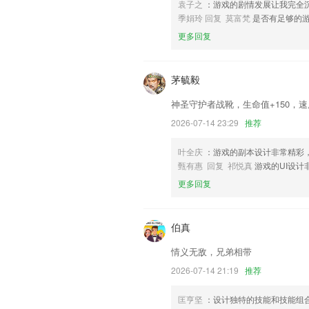
记住密码增加了账号类型选择
袁子之
：游戏的剧情发展让我完全
季娟玲 回复 莫富梵
是否有足够的
企业直减！新客户注册开通至高送1000
更多回复
联系我们
以上就是js44官网下载入口的介绍，如
历，以帮助我们更好的对产品进行优化修
茅毓毅
神圣守护者战靴，生命值+150，速
2026-07-14 23:29
推荐
叶全庆
：游戏的副本设计非常精彩
甄有惠 回复 祁悦真
游戏的UI设
更多回复
伯真
情义无敌，兄弟相带
2026-07-14 21:19
推荐
匡亨坚
：设计独特的技能和技能组