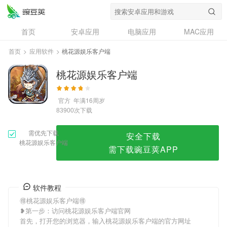
桃花源娱乐客户端
首页
安卓应用
电脑应用
MAC应用
资讯
专题
设计奖
创意应用
首页
>
应用软件
>
桃花源娱乐客户端
问答
桃花源娱乐客户端
官方
年满16周岁
次下载
83900
需优先下载
安全下载
桃花源娱乐客户端
需下载豌豆荚APP
软件教程
🉐桃花源娱乐客户端🉐
❥第一步：访问桃花源娱乐客户端官网
首先，打开您的浏览器，输入桃花源娱乐客户端的官方网址