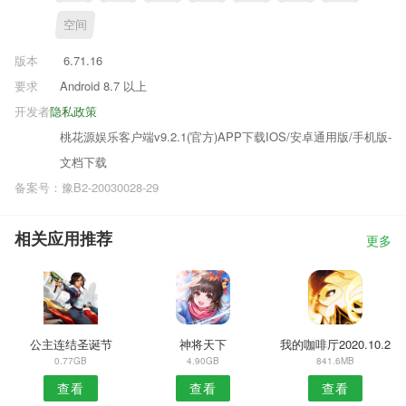
空间
版本
6.71.16
要求
Android 8.7 以上
开发者
隐私政策
桃花源娱乐客户端v9.2.1(官方)APP下载IOS/安卓通用版/手机版-
文档下载
备案号：豫B2-20030028-29
相关应用推荐
更多
公主连结圣诞节
神将天下
我的咖啡厅2020.10.2
0.77GB
4.90GB
841.6MB
查看
查看
查看