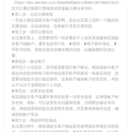
（https://doc.wendoc.com/b0ee6e90acb1e5b8413874bb8.html）。
您可以通过搜索引擎搜索或直接输入网址来访问。
❥第二步：点击注册按钮
一旦进入桃花源娱乐客户端官网，您会在页面上找到一个醒目的
注册按钮。点击该按钮，您将被引导至注册页面。
❥第三步：填写注册信息
在注册页面上，您需要填写一些必要的个人信息来创建桃花源娱
乐客户端账户。通常包括用户名、❥密码、❥电子邮件地址、❥
手机号码等。请务必提供准确完整的信息，以确保顺利完成注
册。
❥第四步：验证账户
填写完个人信息后，您可能需要进行账户验证。桃花源娱乐客户
端会向您提供的电子邮件地址或手机号码发送一条验证信息，您
需要按照提示进行验证操作。这有助于确保账户的安全性，并防
止不法分子滥用您的个人信息。
❥第五步：设置安全选项
桃花源娱乐客户端通常要求您设置一些安全选项，以增强账户的
安全性。例如，可以设置安全问题和答案，启用两步验证等功
能。请根据系统的提示设置相关选项，并妥善保管相关信息，确
保您的账户安全。
❥第六步：阅读并同意条款
在注册过程中，桃花源娱乐客户端会提供使用条款和规定供您阅
读。这些条款包括平台的使用规范、❥隐私政策等内容。在注册