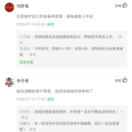
倪静逸
549
注意保护自己的装备和资源，避免被敌人夺走
2026-07-15 03:03
推荐
宁贞璐
：请增加更多的游戏教程和提示，帮助新手更快上手。
来
自
胥坚晶
：不朽圣衣，防御力+100，体质+60，增加全队生命恢复速
度。
来自
更多回复
单丹善
630
提供清晰的用户界面，使得游戏操作简单明了，
2026-07-14 17:04
推荐
石玲永
：游戏的更新速度很快，开发者一直在不断改进和优化！ ！
来自
汤媛灵
：有一把传说中的武器在游戏中隐藏着，我们一起去探索
吧！
来自