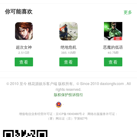
你可能喜欢
更多
超次女神
绝地危机
恶魔的低语
2.51GB
385.10MB
40.7MB
查看
查看
查看
© 2010 至今 桃花源娱乐客户端 版权所有。© Since 2010 daxiongtv.com . All
rights reserved.
版权保护投诉指引
・
增值电信业务经营许可证：京ICP备19043480号-2
网络出版服务许可证：
（署）网出证（京）字第827号