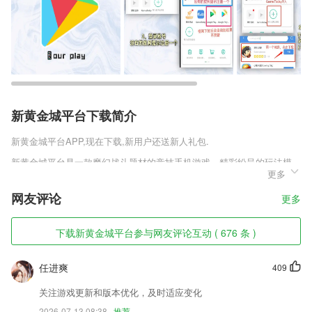
新黄金城平台下载简介
新黄金城平台
APP,现在下载,新用户还送新人礼包.
新黄金城平台是一款魔幻战斗题材的竞技手机游戏，精彩纷呈的玩法模
更多
式，跨服对决激情战斗，在游戏中开启属于你的战斗经典，策略战斗系
统，多元化激战激情PK斗到底，这款游戏作为3D科幻类型的手游来说做
网友评论
更多
的还是非常好的，你将在龙族幻想手机游戏正版v1.0.0.1里感受到全新的
游戏模式，不管是角色还是场景的设定都是非常真实的，让玩家有一种身
临其境的感觉，游戏整体的光线还是算蛮好的，采用了虚幻4引擎的专属
下载新黄金城平台参与网友评论互动 ( 676 条 )
粒子，将会和传统的CPU粒子产生实质性的差别，给玩家们更真实的视
觉体验。感兴趣的玩家快来趣趣手游网下载预约体验吧。
任进爽
409
新黄金城平台软件特色
关注游戏更新和版本优化，及时适应变化
1,*300节免费绘本课，全天直播
2026-07-13 08:38
推荐