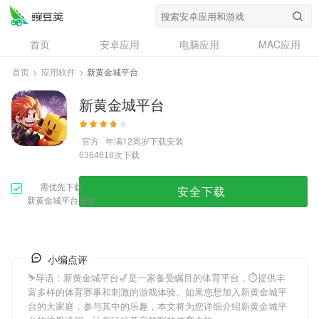
首页
安卓应用
电脑应用
MAC应用
资讯
专题
设计奖
创意应用
首页
>
应用软件
>
新黄金城平台
问答
新黄金城平台
官方
年满12周岁
下载安装
次下载
6364618
需优先下载
安全下载
新黄金城平台安装
小编点评
⛷导语：
新黄金城平台
🎷是一家备受瞩目的体育平台，⏱提供丰
富多样的体育赛事和刺激的游戏体验。如果您想加入
新黄金城平
台
的大家庭，参与其中的乐趣，本文将为您详细介绍
新黄金城平