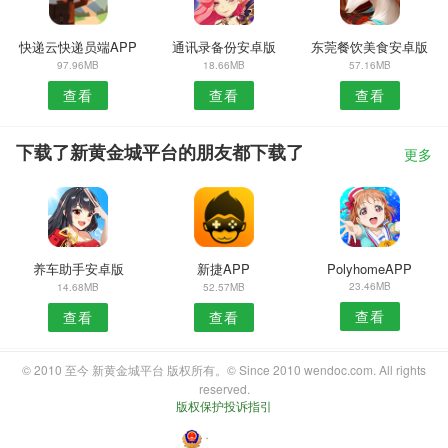
快递云快递员端APP
通讯录备份安卓版
东莞餐饮美食安卓版
97.96MB
18.66MB
57.16MB
查看
查看
查看
下载了新黄金城平台的朋友都下载了
更多
养车助手安卓版
新捷APP
PolyhomeAPP
23.46MB
14.68MB
52.57MB
查看
查看
查看
© 2010 至今 新黄金城平台 版权所有。© Since 2010 wendoc.com. All rights
reserved.
版权保护投诉指引
・