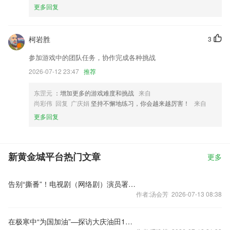
更多回复
柯岩胜
3
参加游戏中的团队任务，协作完成各种挑战
2026-07-12 23:47
推荐
东罡元
：增加更多的游戏难度和挑战
来自
尚彩伟 回复 广庆娟
坚持不懈地练习，你会越来越厉害！
来自
更多回复
新黄金城平台热门文章
更多
告别“撕番”！电视剧（网络剧）演员署名新规今起施行
作者:汤会芳 2026-07-13 08:38
在极寒中“为国加油”—探访大庆油田1205钻井队