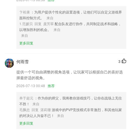
2,有了这款软件给人们的生活带来了很大的方便，随时随地都可以记录。
卞裕康
：为用户提供个性化的设置选项，让他们可以自定义游戏界
3,【单词速记】教材同步单词速记
面和控制方式。
来自
4,【古诗古韵 国学熏陶】像必背古诗词、唐诗、国学经典、古词，都是
1.范媛贝 回复 庞芳翠
配合队友进行协作，共同制定战术和战略，
宝宝们要掌握的知识哦！
以增加胜利的机会。
来自
来自
5,通过app记录使用者的打鼾状况、止鼾效果及睡眠情况
更多回复
6,我们为您提供从设备接入，数据存储到应用系统的整套云服务，省去您
自己搭建平台的成本
何雨雪
新黄金城平台软件优势
3
提供一个可自由调整的视角选项，让玩家可以根据自己的喜好选
1.一键筛选适合你的课程，手机学习，效率自然高。
择最舒适的视角。
2.图文并茂，介绍各类交通标志，并附带说明
2026-07-13 00:48
推荐
3.专属内容、试卷下载等特权
单于超元
：作为你的师父，我将教你游戏技巧，让你在战场上无往
4.直连教练端，不用出门即可在此对各个教练的上课安排进行查看。
不胜！
来自
5.·用户随时随地可以点一点、看一看、学一学，无论是对纯兴趣熏陶体
毛飘忠 回复 湛莉珊
游戏中的PVP竞技模式非常激烈，和其他玩家
验，还是传承地方文化，都有积极的示范意义
的对决让人兴奋不已！
来自
6.·重要的知识都可以自己收藏好，以后想要学习的时候就会轻松不少
更多回复
新黄金城平台更新了什么?