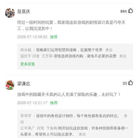
视频降重功能新增帧率码率调节。
苗晨庆
884
爆款秒杀！品质毛衣29元起批
经过一段时间的玩耍，我发现这款游戏的剧情设计真是巧夺天
工，让我沉浸其中！
添加销售日记模块，资源分享，经验交流，八卦吐槽，隐私发泄
2026-07-13 06:52
推荐
支持正版阅读漫画，让阅读五彩缤纷
优化选择音乐页面的加载速度。
韩永毓
：策略家们运用智慧和谋略，征服整个世界
来自
寇壮宇 回复 王芳翠
谨慎选择游戏内购，避免不必要的花费
来自
【优化】商品自提时间优化。
更多回复
联系我们
以上就是新黄金城平台的介绍，如果您喜欢这款软件，您可以到应用商店
进行打分评论，说出您的使用经历，以帮助我们更好的对产品进行优化修
梁谦志
33
改。
游戏中的隐藏关卡真的让人充满了探险的乐趣，太好玩了！
2026-07-12 21:17
推荐
景琴萍
：游戏中的角色设计独特，每个角色都有各自的特点。
来
自
公羊凤广 回复 卞振梅
刚开始玩这款游戏，对各种技能和装备都一
头雾水，希望有人可以指点迷津。
来自