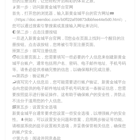
台
的注册流程，让您轻松开启精彩的体育之旅。
📡第一步：访问新黄金城平台官网
首先，打开您的浏览器，输入
新黄金城平台
的官方网址🚃
（https://doc.wendoc.com/b0ff22af59873dbbfee44e5d0.html）。
您可以通过搜索引擎搜索或直接输入网址来访问。
🌓第二步：点击注册按钮
一旦进入
新黄金城平台
官网，🗄您会在页面上找到一个醒目的注
册按钮。点击该按钮，您将被引导至注册页面。
🈸第三步：填写注册信息
🧒在注册页面上，您需要填写一些必要的个人信息来创建
新黄金
城平台
账户。通常包括用户名、密码、电子邮件地址、手机号码
等。请务必提供准确完整的信息，以确保顺利完成注册。
🥜第四步：验证账户
🦂填写完个人信息后，您可能需要进行账户验证。
新黄金城平台
会向您提供的电子邮件地址或手机号码发送一条验证信息，您需
要按照提示进行验证操作。这有助于确保账户的安全性，并防止
不法分子滥用您的个人信息。
🥓第五步：设置安全选项
新黄金城平台
通常要求您设置一些安全选项，以增强账户的安全
性。🌲例如，可以设置安全问题和答案，启用两步验证等功能。
请根据系统的提示设置相关选项，并妥善保管相关信息，确保您
的账户安全。
🥔第六步：阅读并同意条款