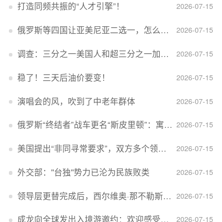
打造同频共振的“人才引擎”！
2026-07-15
俄罗斯等四国让亚美尼亚二选一，怎么回事？
2026-07-15
调查：三分之一美国人和超三分之一加拿大人感到经济压力
2026-07-15
稳了！三天后油价要变！
2026-07-15
演唱会的风，吹到了中老年群体
2026-07-15
俄罗斯“终结者”战车更名“斯皮里顿”：寓意强大可靠，彰显俄精神力量
2026-07-15
美国提出“非同寻常要求”，双方多个领域分歧依旧，印美贸易谈判进入“关键阶段”
2026-07-15
外交部：''台独''势力已沦为民族败类
2026-07-15
领导层更替完成后，西尔维奥·那不勒斯出任Lucid首席执行官
2026-07-15
成龙向全球发出入境游邀约：欢迎感受无滤镜的真实中国
2026-07-15