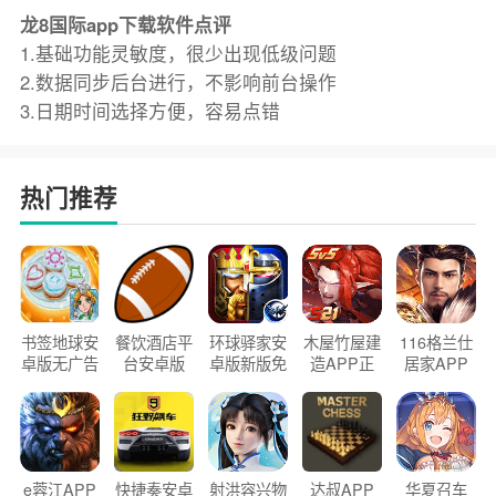
龙8国际app下载软件点评
1.基础功能灵敏度，很少出现低级问题
2.数据同步后台进行，不影响前台操作
3.日期时间选择方便，容易点错
热门推荐
书签地球安
餐饮酒店平
环球驿家安
木屋竹屋建
116格兰仕
卓版无广告
台安卓版
卓版新版免
造APP正
居家APP
官方正版
2026版
费下载
版2026
手机版
e蓉江APP
快捷奏安卓
射洪容兴物
达叔APP
华夏召车