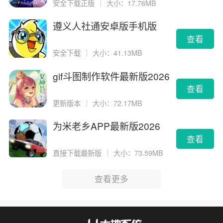
安全下载正版
｜
大小：17.76MB
遵义人社通安卓版手机版
查看
安全下载
｜
大小：41.13MB
gif斗图制作软件最新版2026
版
查看
更新版本
｜
大小：72.17MB
为米老乡APP最新版2026
查看
直接下载最新版
｜
大小：73.59MB
查看更多