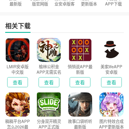
最新版
版官网版
业安卓版客
更新版本
APP下载
户端
2026
安装2026
相关下载
LMIR安卓版
榆林公积金
悄悄说APP最
美家lifeAPP
中文版
APP无需实名
新版
安卓版
认证版
查看
查看
查看
查看
稿稿平台APP
分身双开精灵
故事口袋听听
图片特效合成
怎么2026最
APP正式版
最新版
APP更新版本