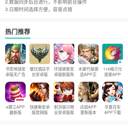
2.数据同步后台进行，不影响前台操作
3.日期时间选择方便，容易点错
热门推荐
书签地球安
餐饮酒店平
环球驿家安
木屋竹屋建
116格兰仕
卓版无广告
台安卓版
卓版新版免
造APP正
居家APP
官方正版
2026版
费下载
版2026
手机版
e蓉江APP
快捷奏安卓
射洪容兴物
达叔APP
华夏召车
最新版
版官网版
业安卓版客
更新版本
APP下载
户端
2026
安装2026