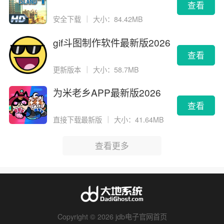
查看
安全下载
｜
大小：84.42MB
gif斗图制作软件最新版2026
版
查看
更新版本
｜
大小：58.7MB
为米老乡APP最新版2026
查看
直接下载最新版
｜
大小：41.64MB
查看更多
Copyright © 2026 jdb电子官网首页