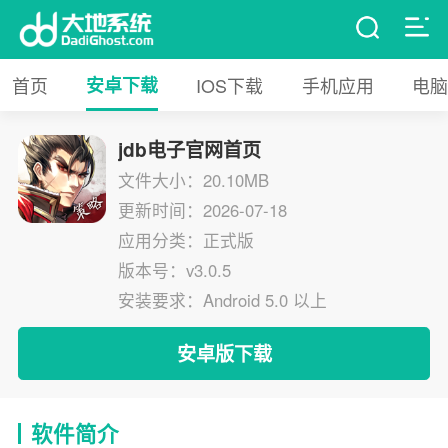
首页
安卓下载
IOS下载
手机应用
电脑
jdb电子官网首页
文件大小：20.10MB
更新时间：2026-07-18
应用分类：正式版
版本号：v3.0.5
安装要求：Android 5.0 以上
安卓版下载
软件简介