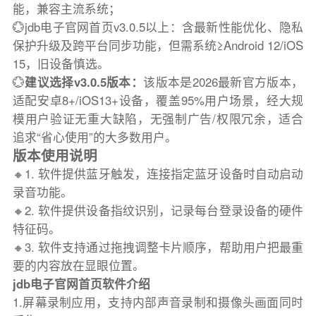
能，兼容主流系统；
💮jdb电子官网首页v3.0.5以上：含最新性能优化、隐私
保护升级及跨平台同步功能，但需系统≥Android 12/iOS
15，旧设备慎选。
💮
建议选择v3.0.5版本：
该版本是2026最新官方版本，
适配安卓8+/iOS13+设备，覆盖95%用户场景，经大规
模用户验证无重大缺陷，无强制广告/权限冗余，适合
追求“省心使用”的大多数用户。
版本使用说明
🔸1. 软件提供蓝牙触发，连接指定蓝牙设备时自动启动
录音功能。
🔸2. 软件提供设备指纹识别，记录每台登录设备的硬件
特征码。
🔸3. 软件支持通过拖拽调整卡片顺序，帮助用户把最重
要的内容放在显眼位置。
jdb电子官网首页软件介绍
1.屏幕录制应用，支持内部声音录制和摄像头画面同时