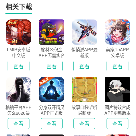
相关下载
LMIR安卓版
榆林公积金
悄悄说APP最
美家lifeAPP
中文版
APP无需实名
新版
安卓版
认证版
查看
查看
查看
查看
稿稿平台APP
分身双开精灵
故事口袋听听
图片特效合成
怎么2026最
APP正式版
最新版
APP更新版本
新版
2026
查看
查看
查看
查看