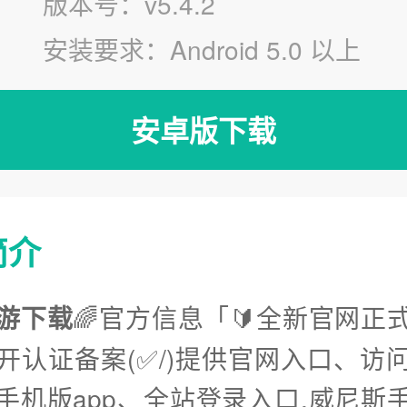
版本号：v5.4.2
安装要求：Android 5.0 以上
安卓版下载
简介
游下载
🌈官方信息「🔰全新官网正式
开认证备案(✅/)提供官网入口、访
手机版app、全站登录入口.威尼斯