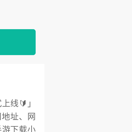
上线🔰」
问地址、网
手游下载小