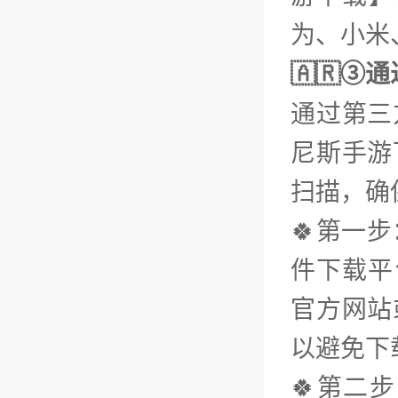
为、小米、
🇦🇷③
通过第三
尼斯手游
扫描，确
🍀第一
件下载平台
官方网站
以避免下
🍀第二