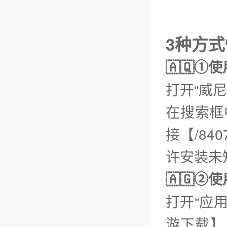
3种方
🇦🇶①
打开“威
在搜索框
接【/840
许安装未
🇦🇬
打开“应
游下载】