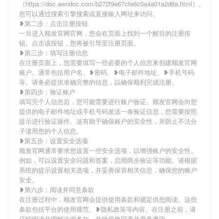
（https://doc.wendoc.com/b272f9e67cfe6c0a4a01a2d6a.html）。
您可以通过搜索引擎搜索或直接输入网址来访问。
❥第二步：点击注册按钮
一旦进入顺发官网官网，您会在页面上找到一个醒目的注册按
钮。点击该按钮，您将被引导至注册页面。
❥第三步：填写注册信息
在注册页面上，您需要填写一些必要的个人信息来创建顺发官网
账户。通常包括用户名、❥密码、❥电子邮件地址、❥手机号码
等。请务必提供准确完整的信息，以确保顺利完成注册。
❥第四步：验证账户
填写完个人信息后，您可能需要进行账户验证。顺发官网会向您
提供的电子邮件地址或手机号码发送一条验证信息，您需要按照
提示进行验证操作。这有助于确保账户的安全性，并防止不法分
子滥用您的个人信息。
❥第五步：设置安全选项
顺发官网通常要求您设置一些安全选项，以增强账户的安全性。
例如，可以设置安全问题和答案，启用两步验证等功能。请根据
系统的提示设置相关选项，并妥善保管相关信息，确保您的账户
安全。
❥第六步：阅读并同意条款
在注册过程中，顺发官网会提供使用条款和规定供您阅读。这些
条款包括平台的使用规范、❥隐私政策等内容。在注册之前，请
仔细阅读并理解这些条款，并确保您同意并愿意遵守。