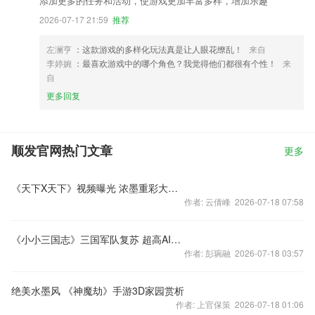
添加更多的任务和活动，使游戏更加丰富多样，增加乐趣
2026-07-17 21:59
推荐
左澜亨
：这款游戏的多样化玩法真是让人眼花缭乱！
来自
李婷婉
：最喜欢游戏中的哪个角色？我觉得他们都很有个性！
来
自
更多回复
顺发官网热门文章
更多
《天下X天下》视频曝光 浓墨重彩大荒世界充满韵味
作者: 云倩峰 2026-07-18 07:58
《小小三国志》三国军队复苏 超高AI改变团战
作者: 彭琬融 2026-07-18 03:57
绝美水墨风 《神魔劫》手游3D家园赏析
作者: 上官保策 2026-07-18 01:06