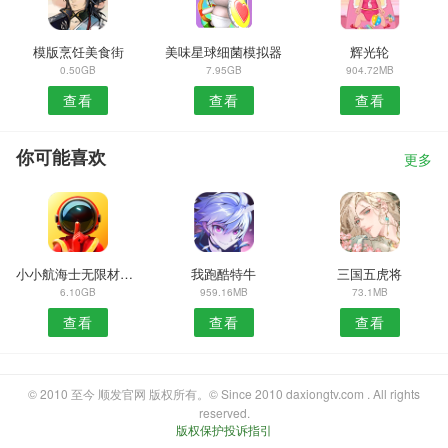
模版烹饪美食街
美味星球细菌模拟器
辉光轮
0.50GB
7.95GB
904.72MB
查看
查看
查看
你可能喜欢
更多
小小航海士无限材料免费内购
我跑酷特牛
三国五虎将
6.10GB
959.16MB
73.1MB
查看
查看
查看
© 2010 至今 顺发官网 版权所有。© Since 2010 daxiongtv.com . All rights
reserved.
版权保护投诉指引