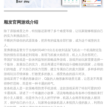
顺发官网游戏介绍
除了原版难度之外，特别版还新增了多个难度等级，让玩家能够根据自己
的实力来挑战自己。
不断的升级你的武器装备，把所有的猛鬼全部打败，成为这个城堡的主
人。
里弗赛德县警方于当地时间4时15分左右收到该架飞机在一个机场附近坠
毁的报告后迅速赶到现场，发现飞机被火焰吞没，机上人员全部死亡。
帝国扩张游戏是一款休闲益智的策略战争游戏，游戏开始玩家需要选择一
个版块，发展自己的实力，然后再通过不断的战斗侵略别的国家，占领他
们的地盘，扩大自己的实力范围，建立专属自己的庞大国家，多种多样的
游戏玩法尽情体验，打败更多的敌人，感受热血的战斗对决。
游戏采用了卡通的形象设计，Q版的人物形象和场景元素，让恶龙不再显
得狰狞恐怖，而是有一种卡通的帅气。
发条机器人是一款策略塔防类手机游戏，这款游戏采用了特别可爱的3D
卡通画风，讲述了一个有趣的小故事，话说每晚都会有各种小怪物前来打
扰小主人睡觉，但是作为小主人的守护神，机器人会将所有的敌人都消
灭，保护自己的小主人，玩家将会操纵机器人来抵挡入侵的敌人，利用自