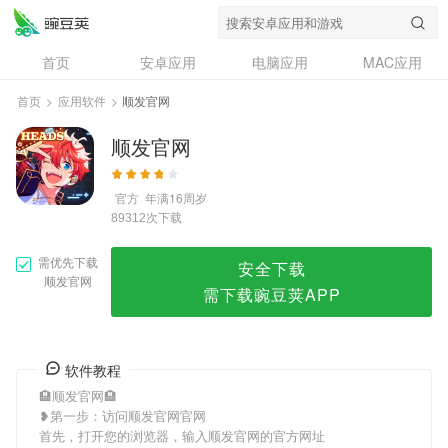
顺发官网
首页
安卓应用
电脑应用
MAC应用
资讯
专题
设计奖
创意应用
首页
>
应用软件
>
顺发官网
问答
顺发官网
官方
年满16周岁
次下载
89312
需优先下载
安全下载
顺发官网
需下载豌豆荚APP
软件教程
🏨顺发官网🏨
❥第一步：访问顺发官网官网
首先，打开您的浏览器，输入顺发官网的官方网址