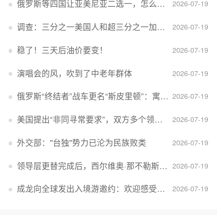
俄罗斯等四国让亚美尼亚二选一，怎么回事？
2026-07-19
调查：三分之一美国人和超三分之一加拿大人感到经济压力
2026-07-19
稳了！三天后油价要变！
2026-07-19
演唱会的风，吹到了中老年群体
2026-07-19
俄罗斯“终结者”战车更名“斯皮里顿”：寓意强大可靠，彰显俄精神力量
2026-07-19
美国提出“非同寻常要求”，双方多个领域分歧依旧，印美贸易谈判进入“关键阶段”
2026-07-19
外交部：''台独''势力已沦为民族败类
2026-07-19
领导层更替完成后，西尔维奥·那不勒斯出任Lucid首席执行官
2026-07-19
成龙向全球发出入境游邀约：欢迎感受无滤镜的真实中国
2026-07-19