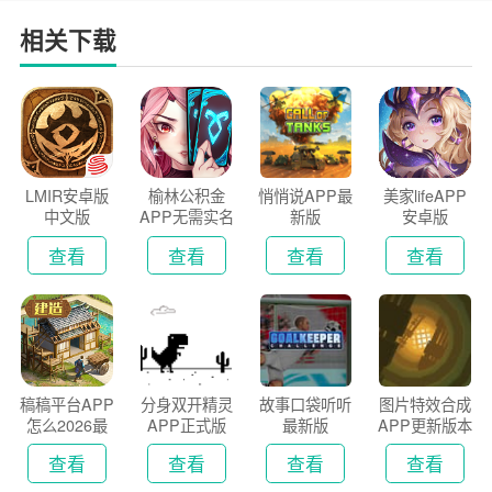
相关下载
LMIR安卓版
榆林公积金
悄悄说APP最
美家lifeAPP
中文版
APP无需实名
新版
安卓版
认证版
查看
查看
查看
查看
稿稿平台APP
分身双开精灵
故事口袋听听
图片特效合成
怎么2026最
APP正式版
最新版
APP更新版本
新版
2026
查看
查看
查看
查看