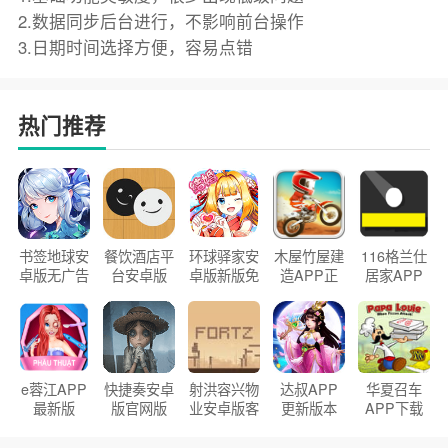
2.数据同步后台进行，不影响前台操作
3.日期时间选择方便，容易点错
热门推荐
书签地球安
餐饮酒店平
环球驿家安
木屋竹屋建
116格兰仕
卓版无广告
台安卓版
卓版新版免
造APP正
居家APP
官方正版
2026版
费下载
版2026
手机版
e蓉江APP
快捷奏安卓
射洪容兴物
达叔APP
华夏召车
最新版
版官网版
业安卓版客
更新版本
APP下载
户端
2026
安装2026