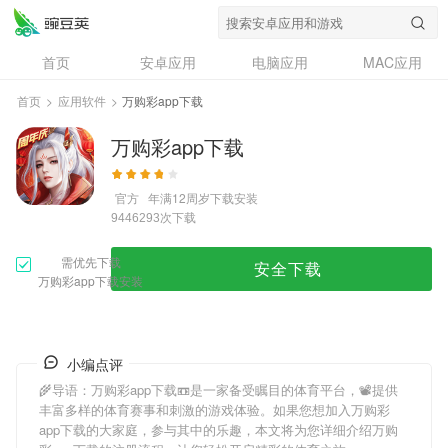
首页
安卓应用
电脑应用
MAC应用
资讯
专题
设计奖
创意应用
首页
>
应用软件
>
万购彩app下载
问答
万购彩app下载
官方
年满12周岁
下载安装
次下载
9446293
需优先下载
安全下载
万购彩app下载安装
小编点评
🌾导语：
万购彩app下载
📼是一家备受瞩目的体育平台，📽提供
丰富多样的体育赛事和刺激的游戏体验。如果您想加入
万购彩
app下载
的大家庭，参与其中的乐趣，本文将为您详细介绍
万购