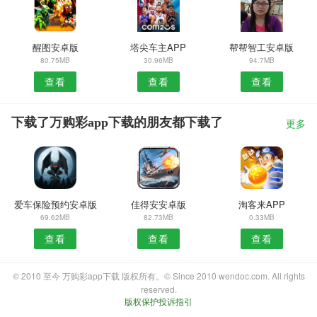
醒图安卓版
塔尖车主APP
帮帮智工安卓版
80.75MB
30.96MB
94.7MB
查看
查看
查看
下载了万购彩app下载的朋友都下载了
更多
爱车保险预约安卓版
佳得安安卓版
淘客来APP
69.62MB
82.73MB
0.33MB
查看
查看
查看
© 2010 至今 万购彩app下载 版权所有。© Since 2010 wendoc.com. All rights
reserved.
版权保护投诉指引