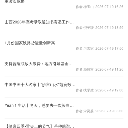
重读茨威格
作者:梅玉山 2026-07-19 16:26
山西2026年高考录取通知书寄递工作全面启动！
作者:倪子琰 2026-07-19 18:59
1月份国家铁路货运量创新高
作者:习素家 2026-07-19 17:50
支持冒险或放大浪费：地方引导基金该怎样投向未来产业？
作者:顾昌富 2026-07-19 11:26
中国书画十大名家丨“妙言山水”范宽数字水墨发行
作者:扶雯致 2026-07-19 19:00
Yeah！生活丨冬天，总要去一次长白山吧！
作者:宋灵荔 2026-07-19 08:30
【健康四季•舌尖上的节气】芒种膳谱：夏清暑湿·养心轻膳