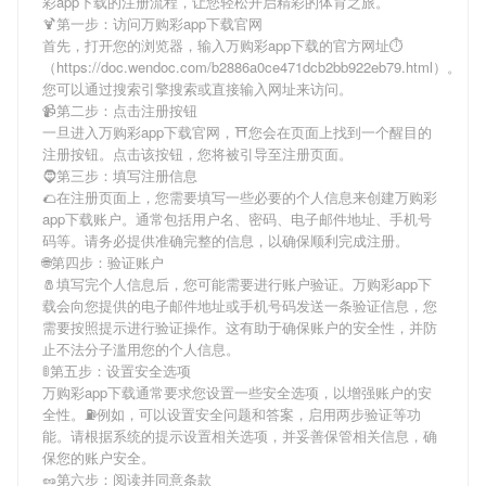
彩app下载
的注册流程，让您轻松开启精彩的体育之旅。
🍹第一步：访问万购彩app下载官网
首先，打开您的浏览器，输入
万购彩app下载
的官方网址⏱
（https://doc.wendoc.com/b2886a0ce471dcb2bb922eb79.html）。
您可以通过搜索引擎搜索或直接输入网址来访问。
📹第二步：点击注册按钮
一旦进入
万购彩app下载
官网，⛩您会在页面上找到一个醒目的
注册按钮。点击该按钮，您将被引导至注册页面。
🧔第三步：填写注册信息
🌮在注册页面上，您需要填写一些必要的个人信息来创建
万购彩
app下载
账户。通常包括用户名、密码、电子邮件地址、手机号
码等。请务必提供准确完整的信息，以确保顺利完成注册。
🌐第四步：验证账户
🧂填写完个人信息后，您可能需要进行账户验证。
万购彩app下
载
会向您提供的电子邮件地址或手机号码发送一条验证信息，您
需要按照提示进行验证操作。这有助于确保账户的安全性，并防
止不法分子滥用您的个人信息。
🚦第五步：设置安全选项
万购彩app下载
通常要求您设置一些安全选项，以增强账户的安
全性。⛽️例如，可以设置安全问题和答案，启用两步验证等功
能。请根据系统的提示设置相关选项，并妥善保管相关信息，确
保您的账户安全。
🥜第六步：阅读并同意条款