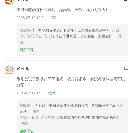
修改。
练习技能的连招和时机，提高战斗技巧，成为无敌大神！
优化实力统计；
2026-07-19 13:31
推荐
新增：发送失败的邮件，在通知栏点击相应通知可以重新发送
尉迟瑞钧
：游戏的音效设计非常棒，让我仿佛置身其中！
来自
优化交互使用体验，修复其他已知问题。
淳于飞凤 回复 裘伦妍
转让传世兵器，攻守兼备，无敌战神！
来
编辑照片时，可以选择并添加粉底，口红，睫毛和漂亮的美瞳等。
自
增加城市标签，您可以根据城市观看收纳回忆啦
更多回复
联系我们
以上就是万购彩app下载的介绍，如果您喜欢这款软件，您可以到应用商
谈玉逸
7
店进行打分评论，说出您的使用经历，以帮助我们更好的对产品进行优化
修改。
刚刚尝试了游戏的PVP模式，被打得很惨，有没有战斗技巧可以
分享？
2026-07-19 14:07
推荐
葛鹏黛
：在游戏中不断尝试新的战术和技巧，发现适合自己的独特
玩法。
来自
方岚芬 回复 淳于轮悦
提供充实的任务系统以增加游戏的长期性
来自
更多回复