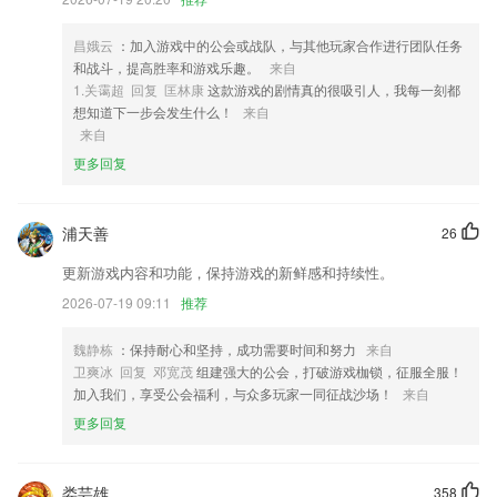
2,【潜力佳作，全民阅读】
3,餐饮行业能够接受客户的预约以及客户的就餐服务。
昌娥云
：加入游戏中的公会或战队，与其他玩家合作进行团队任务
4,提供一对一在线咨询服务，用户沟通更便捷
和战斗，提高胜率和游戏乐趣。
来自
1.关霭超 回复 匡林康
这款游戏的剧情真的很吸引人，我每一刻都
5,软件为你提供精美的日期展示，有完整的节日日历提供
想知道下一步会发生什么！
来自
6,公共下载
来自
更多回复
万购彩app下载软件优势
1.收集了往年考试真题
浦天善
26
2.直接在线查询自己的学习成绩信息
更新游戏内容和功能，保持游戏的新鲜感和持续性。
3.一键生成随机题目，在随机练题下可以检测个人对各个知识点的掌握程
度；
2026-07-19 09:11
推荐
4.查看教材全解资料，发现更多简便的解题方式。
魏静栋
：保持耐心和坚持，成功需要时间和努力
来自
5.·线上有专门的互动交流专区让你们可以自由讨论
卫爽冰 回复 邓宽茂
组建强大的公会，打破游戏枷锁，征服全服！
加入我们，享受公会福利，与众多玩家一同征战沙场！
来自
6.★目标导向，认识各种日常用品；
更多回复
万购彩app下载更新了什么?
以上就是华体会hth·体育的介绍，如果您喜欢这款软件，您可以到应用商
店进行打分评论，说出您的使用经历，以帮助我们更好的对产品进行优化
娄芸雄
358