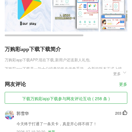
万购彩app下载下载简介
万购彩app下载
APP,现在下载,新用户还送新人礼包.
万购彩app下载是一款十分经典的热血传奇手游。全新的版本正式上线，
更多
9966w平台更是带来的超多的奖励福利让你自由领取，全新的故事助你轻
松的沉浸，同时更能使你快速的感受到游戏带来的魅力。感兴趣的朋友欢
网友评论
更多
迎前来下载，体验一下最独特热血的传奇手游啦!
万购彩app下载软件特色
下载万购彩app下载参与网友评论互动 ( 258 条 )
1,采用现代动画手法，集合中国人物、中国历史、中国场景，将《渭城
曲》、《游子吟》、《早发白帝城》、《回乡偶书》、《泊船瓜洲》等唐
郭雪华
203
诗宋词的意境以中国传统水墨画的形式形象的展示出来，并配以全新谱曲
歌唱，就像是一幅幅行云流水的中国水墨画，意味深远，韵味悠长。
今天终于打通了一条关卡，真是开心得不得了！
2026-07-19 20:20
推荐