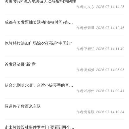
涉疫“奶枣”流入地涉及人员核酸均为阴性
作者:封友东 2026-07-14 14:25
成都有奖发票抽奖活动指南(时间+条件+金额+入口+步骤+咨询电话）
作者:伊强世 2026-07-14 12:45
伦敦特拉法加广场除夕夜亮起“中国红”
作者:平程弘 2026-07-14 11:40
首发经济展“新”意
作者:周媚梦 2026-07-14 05:05
从台北到哈尔滨：台湾小提琴手的音乐“双城记”
作者:祁娜伟 2026-07-14 09:41
隧道停了数百米车队
作者:劳裕顺 2026-07-14 10:34
走出敦煌毁林事件罗生门 要看到两个关键问题