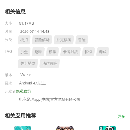
相关信息
大小
51.17MB
时间
2026-07-14 14:48
分类
模拟
冒险解谜
扑克棋牌
冒险
TAG
沙盒
趣味
模拟
卡牌对战
惊悚
养成
关卡塔防
动作冒险
版本
V6.7.6
要求
Android 4.3以上
开发者
隐私政策
电竞足球app(中国)官方网站有限公司
相关应用推荐
更多