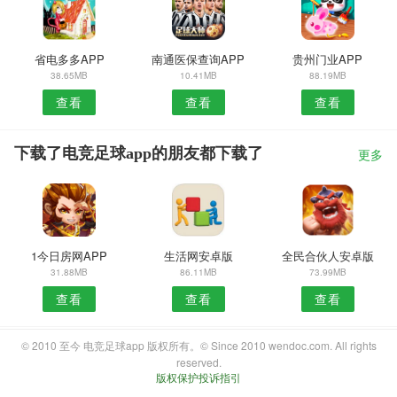
省电多多APP
南通医保查询APP
贵州门业APP
38.65MB
10.41MB
88.19MB
查看
查看
查看
下载了电竞足球app的朋友都下载了
更多
1今日房网APP
生活网安卓版
全民合伙人安卓版
31.88MB
86.11MB
73.99MB
查看
查看
查看
© 2010 至今 电竞足球app 版权所有。© Since 2010 wendoc.com. All rights
reserved.
版权保护投诉指引