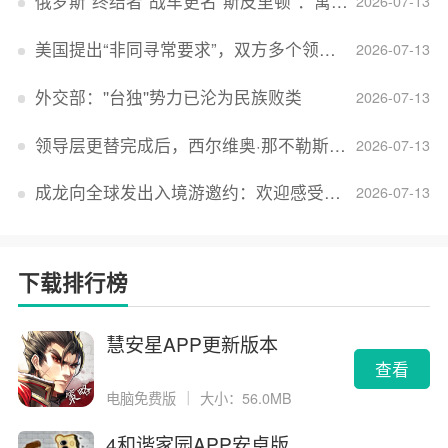
俄罗斯“终结者”战车更名“斯皮里顿”：寓意强大可靠，彰显俄精神力量
2026-07-13
美国提出“非同寻常要求”，双方多个领域分歧依旧，印美贸易谈判进入“关键阶段”
2026-07-13
外交部：''台独''势力已沦为民族败类
2026-07-13
领导层更替完成后，西尔维奥·那不勒斯出任Lucid首席执行官
2026-07-13
成龙向全球发出入境游邀约：欢迎感受无滤镜的真实中国
2026-07-13
下载排行榜
慧安星APP更新版本
查看
电脑免费版
｜
大小：56.0MB
4和谐家园APP安卓版