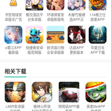
书签地球安
餐饮酒店平
环球驿家安
木屋竹屋建
116格兰仕
卓版无广告
台安卓版
卓版新版免
造APP正
居家APP
官方正版
2026版
费下载
版2026
手机版
e蓉江APP
快捷奏安卓
射洪容兴物
达叔APP
华夏召车
最新版
版官网版
业安卓版客
更新版本
APP下载
户端
2026
安装2026
相关下载
LMIR安卓版
榆林公积金
悄悄说APP最
美家lifeAPP