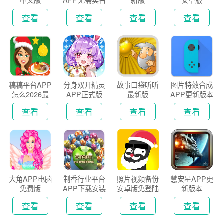
中文版
APP无需实名
新版
安卓版
认证版
查看
查看
查看
查看
稿稿平台APP
分身双开精灵
故事口袋听听
图片特效合成
怎么2026最
APP正式版
最新版
APP更新版本
新版
2026
查看
查看
查看
查看
大角APP电脑
制香行业平台
照片视频备份
慧安星APP更
免费版
APP下载安装
安卓版免登陆
新版本
2026
版
查看
查看
查看
查看