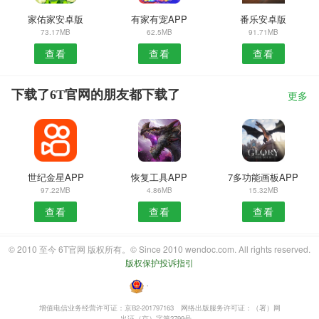
家佑家安卓版
有家有宠APP
番乐安卓版
73.17MB
62.5MB
91.71MB
查看
查看
查看
下载了6T官网的朋友都下载了
更多
世纪金星APP
恢复工具APP
7多功能画板APP
97.22MB
4.86MB
15.32MB
查看
查看
查看
© 2010 至今 6T官网 版权所有。© Since 2010 wendoc.com. All rights reserved.
版权保护投诉指引
・
增值电信业务经营许可证：京B2-201797163
网络出版服务许可证：（署）网
出证（京）字第2799号