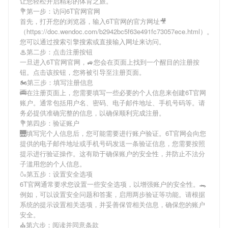
让您轻松开启精彩的体育之旅。
💐第一步：访问6T官网官网
首先，打开您的浏览器，输入
6T官网
的官方网址🎥
（https://doc.wendoc.com/b2942bc5f63e491fc73057ece.html）。
您可以通过搜索引擎搜索或直接输入网址来访问。
♨第二步：点击注册按钮
一旦进入
6T官网
官网，🚙您会在页面上找到一个醒目的注册按
钮。点击该按钮，您将被引导至注册页面。
🏍第三步：填写注册信息
🚎在注册页面上，您需要填写一些必要的个人信息来创建
6T官网
账户。通常包括用户名、密码、电子邮件地址、手机号码等。请
务必提供准确完整的信息，以确保顺利完成注册。
💐第四步：验证账户
🌉填写完个人信息后，您可能需要进行账户验证。
6T官网
会向您
提供的电子邮件地址或手机号码发送一条验证信息，您需要按照
提示进行验证操作。这有助于确保账户的安全性，并防止不法分
子滥用您的个人信息。
🍶第五步：设置安全选项
6T官网
通常要求您设置一些安全选项，以增强账户的安全性。🐊
例如，可以设置安全问题和答案，启用两步验证等功能。请根据
系统的提示设置相关选项，并妥善保管相关信息，确保您的账户
安全。
⛪️第六步：阅读并同意条款