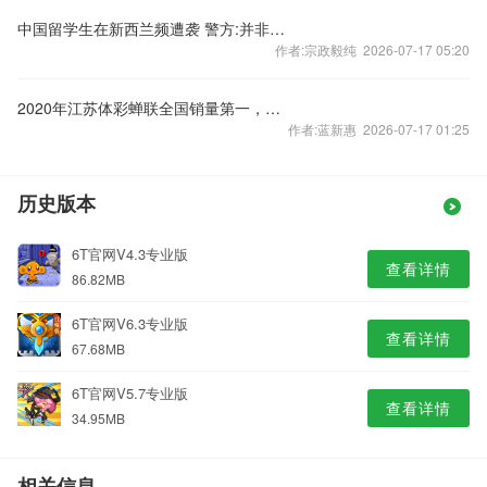
中国留学生在新西兰频遭袭 警方:并非针对亚裔
作者:宗政毅纯 2026-07-17 05:20
2020年江苏体彩蝉联全国销量第一，筹集公益金52.18亿元
作者:蓝新惠 2026-07-17 01:25
历史版本
6T官网V4.3专业版
查看详情
86.82MB
6T官网V6.3专业版
查看详情
67.68MB
6T官网V5.7专业版
查看详情
34.95MB