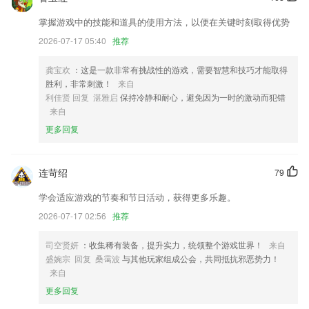
丰富的模板功能
掌握游戏中的技能和道具的使用方法，以便在关键时刻取得优势
预警信息增加了智能设备的预警警报，目前支持的智能设备有：燃气报警
2026-07-17 05:40
推荐
器烟雾感应器运动传感器SOS报警求助器溺水传感器门磁传感器等
添加国际机票业务
龚宝欢
：这是一款非常有挑战性的游戏，需要智慧和技巧才能取得
胜利，非常刺激！
来自
【学习体验优化】音频评论文稿功能体验优化，让阅读和播放更加流畅。
利佳贤 回复 湛雅启
保持冷静和耐心，避免因为一时的激动而犯错
联系我们
来自
以上就是6T官网的介绍，如果您喜欢这款软件，您可以到应用商店进行
更多回复
打分评论，说出您的使用经历，以帮助我们更好的对产品进行优化修改。
连苛绍
79
学会适应游戏的节奏和节日活动，获得更多乐趣。
2026-07-17 02:56
推荐
司空贤妍
：收集稀有装备，提升实力，统领整个游戏世界！
来自
盛婉宗 回复 桑霭波
与其他玩家组成公会，共同抵抗邪恶势力！
来自
更多回复