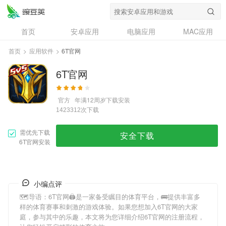
首页
安卓应用
电脑应用
MAC应用
资讯
专题
设计奖
创意应用
首页
>
应用软件
>
6T官网
问答
6T官网
官方
年满12周岁
下载安装
次下载
1423312
需优先下载
安全下载
6T官网安装
小编点评
🗺导语：
6T官网
🖨是一家备受瞩目的体育平台，🚌提供丰富多
样的体育赛事和刺激的游戏体验。如果您想加入
6T官网
的大家
庭，参与其中的乐趣，本文将为您详细介绍
6T官网
的注册流程，