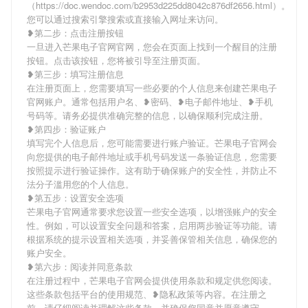
（https://doc.wendoc.com/b2953d225dd8042c876df2656.html）。
您可以通过搜索引擎搜索或直接输入网址来访问。
❥第二步：点击注册按钮
一旦进入芒果电子官网官网，您会在页面上找到一个醒目的注册
按钮。点击该按钮，您将被引导至注册页面。
❥第三步：填写注册信息
在注册页面上，您需要填写一些必要的个人信息来创建芒果电子
官网账户。通常包括用户名、❥密码、❥电子邮件地址、❥手机
号码等。请务必提供准确完整的信息，以确保顺利完成注册。
❥第四步：验证账户
填写完个人信息后，您可能需要进行账户验证。芒果电子官网会
向您提供的电子邮件地址或手机号码发送一条验证信息，您需要
按照提示进行验证操作。这有助于确保账户的安全性，并防止不
法分子滥用您的个人信息。
❥第五步：设置安全选项
芒果电子官网通常要求您设置一些安全选项，以增强账户的安全
性。例如，可以设置安全问题和答案，启用两步验证等功能。请
根据系统的提示设置相关选项，并妥善保管相关信息，确保您的
账户安全。
❥第六步：阅读并同意条款
在注册过程中，芒果电子官网会提供使用条款和规定供您阅读。
这些条款包括平台的使用规范、❥隐私政策等内容。在注册之
前，请仔细阅读并理解这些条款，并确保您同意并愿意遵守。