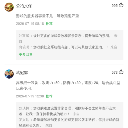
公冶义保
995
游戏的服务器容量不足，导致延迟严重
2026-07-19 08:18
推荐
叶富斌
：设计更多的游戏音效和背景音乐，提升游戏的氛围。
来
自
向琬澜
：游戏的社交系统很有趣，可以与其他玩家互动。！
来自
更多回复
武冠辉
573
高级战士装备，攻击力+50，防御力+30，速度+20。适合战斗型
玩家使用。
2026-07-19 12:38
推荐
舒琰枫
：游戏的难度设置非常合理，刚刚好不会太简单也不会太
难，让我一直保持着挑战的动力！
来自
罗兴达
：希望能够增加更多的游戏更新和版本迭代，保持游戏的新
鲜感和长久性。
来自