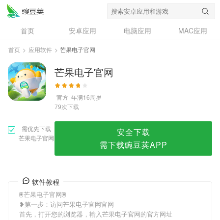
芒果电子官网
首页
安卓应用
电脑应用
MAC应用
资讯
专题
设计奖
创意应用
首页
>
应用软件
>
芒果电子官网
问答
芒果电子官网
官方
年满16周岁
次下载
79
需优先下载
安全下载
芒果电子官网
需下载豌豆荚APP
软件教程
🖲芒果电子官网🖲
❥第一步：访问芒果电子官网官网
首先，打开您的浏览器，输入芒果电子官网的官方网址