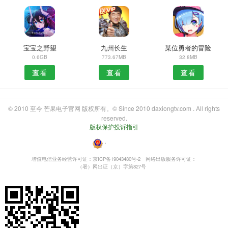
宝宝之野望
九州长生
某位勇者的冒险
0.6GB
773.67MB
32.8MB
查看
查看
查看
© 2010 至今 芒果电子官网 版权所有。© Since 2010 daxiongtv.com . All rights
reserved.
版权保护投诉指引
・
增值电信业务经营许可证：京ICP备19043480号-2
网络出版服务许可证：
（署）网出证（京）字第827号