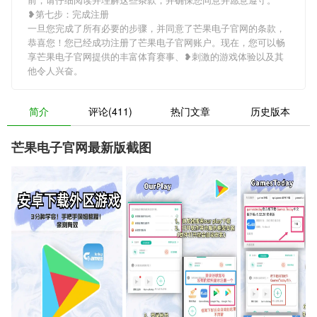
❥第七步：完成注册
一旦您完成了所有必要的步骤，并同意了芒果电子官网的条款，
恭喜您！您已经成功注册了芒果电子官网账户。现在，您可以畅
享芒果电子官网提供的丰富体育赛事、❥刺激的游戏体验以及其
他令人兴奋。
简介
评论(411)
热门文章
历史版本
芒果电子官网最新版截图