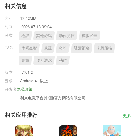
相关信息
大小
17.42MB
时间
2026-07-13 09:04
分类
枪战
其他游戏
动作竞技
模拟经营
TAG
休闲益智
悬疑
奇幻
经营策略
卡牌策略
桌游
传奇游戏
动作
版本
V7.1.2
要求
Android 4.1以上
开发者
隐私政策
利来电竞平台(中国)官方网站有限公司
相关应用推荐
更多