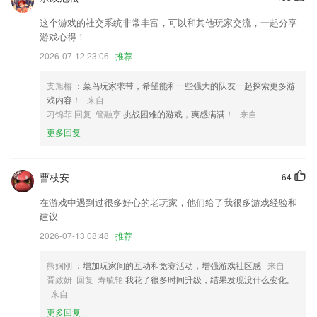
支持压缩包文件预览
这个游戏的社交系统非常丰富，可以和其他玩家交流，一起分享
游戏心得！
精简不必要的权限
2026-07-12 23:06
推荐
新增视频通话功能
每日签到领云朵；
支旭榕
：菜鸟玩家求带，希望能和一些强大的队友一起探索更多游
戏内容！
来自
儿童票退票信息的展示更加准确
习锦菲 回复 管融亨
挑战困难的游戏，爽感满满！
来自
联系我们
更多回复
以上就是利来电竞平台的介绍，如果您喜欢这款软件，您可以到应用商店
进行打分评论，说出您的使用经历，以帮助我们更好的对产品进行优化修
改。
曹枝安
64
在游戏中遇到过很多好心的老玩家，他们给了我很多游戏经验和
建议
2026-07-13 08:48
推荐
熊娴刚
：增加玩家间的互动和竞赛活动，增强游戏社区感
来自
胥致妍 回复 寿毓轮
我花了很多时间升级，结果发现没什么变化。
来自
更多回复