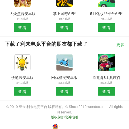
大众点官安卓版
掌上国寿APP
511化妆品平台APP
44.58MB
49.44MB
70.32MB
查看
查看
查看
下载了利来电竞平台的朋友都下载了
更多
快递云安卓版
网优精灵安卓版
欣龙育8工具软件
34.98MB
33.18MB
55.62MB
查看
查看
查看
© 2010 至今 利来电竞平台 版权所有。© Since 2010 wendoc.com. All rights
reserved.
版权保护投诉指引
・