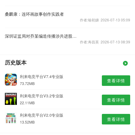
桑麟康：连环画故事创作实践者
作者:喻初娣 2026-07-13 05:09
深圳证监局对乔某编造传播涉共进股份虚假信息立案调查
作者:寿昌英 2026-07-13 08:39
历史版本
利来电竞平台V7.4专业版
查看详情
73.72MB
利来电竞平台V3.2专业版
查看详情
22.11MB
利来电竞平台V2.0专业版
查看详情
13.52MB