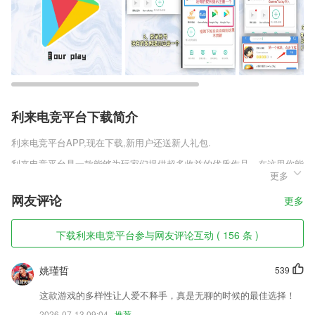
利来电竞平台下载简介
利来电竞平台
APP,现在下载,新用户还送新人礼包.
利来电竞平台是一款能够为玩家们提供超多收益的优质作品，在这里你能
更多
够享受全新的征战乐趣，为你带来前所未有的欢乐时光，整个作品都专为
散人服务，让你能够纵享极致高爆，为你带来全新的享受，每一位玩家都
网友评论
更多
能够在这款作品之中享受打米的畅爽!
利来电竞平台软件特色
下载利来电竞平台参与网友评论互动 ( 156 条 )
1,页面清新，操作简单便捷，一键进入拍摄，快速开启拍摄制作证件照，
姚瑾哲
539
2,读书宝收集了大量外语学习视频，可以边看边听边学， 哪里不会可以
点那里；
这款游戏的多样性让人爱不释手，真是无聊的时候的最佳选择！
3,小学教育、初中教育、高中教育、大学教育、职业教育等
2026-07-13 09:04
推荐