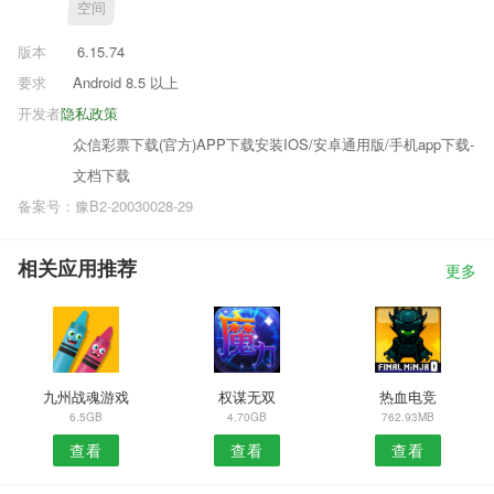
空间
版本
6.15.74
要求
Android 8.5 以上
开发者
隐私政策
众信彩票下载(官方)APP下载安装IOS/安卓通用版/手机app下载-
文档下载
备案号：豫B2-20030028-29
相关应用推荐
更多
九州战魂游戏
权谋无双
热血电竞
6.5GB
4.70GB
762.93MB
查看
查看
查看