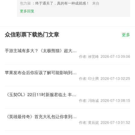
包力淑
：终于通关了，真的有一种成就感！
来自
更多回复
众信彩票下载热门文章
更多
手游主城有多大？《太极熊猫》超大主城欣赏
作者: 禄宽峰 2026-07-13 09:06
苹果发布会后你应该了解可能影响到游戏的5个变化
作者: 印士腾 2026-07-13 02:25
《玉契OL》22日11时新服君临土 丰富开服活动
作者: 冯咏诚 2026-07-13 08:15
《英雄最传奇》首充大礼包让你拿到手软
作者: 黄辰妮 2026-07-13 01:52