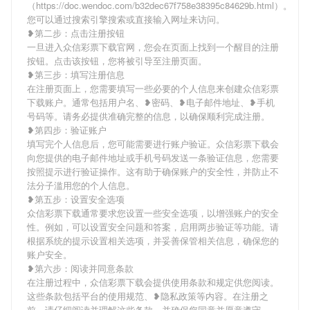
（https://doc.wendoc.com/b32dec67f758e38395c84629b.html）。
您可以通过搜索引擎搜索或直接输入网址来访问。
❥第二步：点击注册按钮
一旦进入众信彩票下载官网，您会在页面上找到一个醒目的注册
按钮。点击该按钮，您将被引导至注册页面。
❥第三步：填写注册信息
在注册页面上，您需要填写一些必要的个人信息来创建众信彩票
下载账户。通常包括用户名、❥密码、❥电子邮件地址、❥手机
号码等。请务必提供准确完整的信息，以确保顺利完成注册。
❥第四步：验证账户
填写完个人信息后，您可能需要进行账户验证。众信彩票下载会
向您提供的电子邮件地址或手机号码发送一条验证信息，您需要
按照提示进行验证操作。这有助于确保账户的安全性，并防止不
法分子滥用您的个人信息。
❥第五步：设置安全选项
众信彩票下载通常要求您设置一些安全选项，以增强账户的安全
性。例如，可以设置安全问题和答案，启用两步验证等功能。请
根据系统的提示设置相关选项，并妥善保管相关信息，确保您的
账户安全。
❥第六步：阅读并同意条款
在注册过程中，众信彩票下载会提供使用条款和规定供您阅读。
这些条款包括平台的使用规范、❥隐私政策等内容。在注册之
前，请仔细阅读并理解这些条款，并确保您同意并愿意遵守。