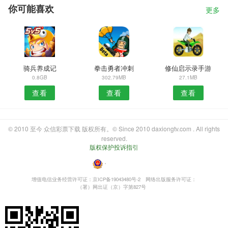
你可能喜欢
更多
骑兵养成记
拳击勇者冲刺
修仙启示录手游
0.8GB
302.79MB
27.1MB
查看
查看
查看
© 2010 至今 众信彩票下载 版权所有。© Since 2010 daxiongtv.com . All rights
reserved.
版权保护投诉指引
・
增值电信业务经营许可证：京ICP备19043480号-2
网络出版服务许可证：
（署）网出证（京）字第827号