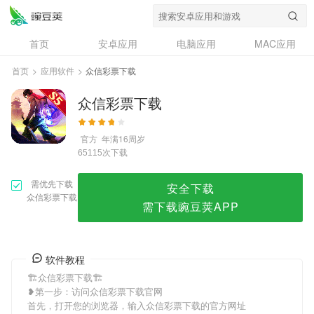
众信彩票下载
首页
安卓应用
电脑应用
MAC应用
资讯
专题
设计奖
创意应用
首页
>
应用软件
>
众信彩票下载
问答
众信彩票下载
官方
年满16周岁
次下载
65115
需优先下载
安全下载
众信彩票下载
需下载豌豆荚APP
软件教程
🏗众信彩票下载🏗
❥第一步：访问众信彩票下载官网
首先，打开您的浏览器，输入众信彩票下载的官方网址