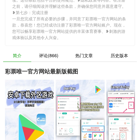
之前，请仔细阅读并理解这些条款，并确保您同意并愿意遵守。
❥第七步：完成注册
一旦您完成了所有必要的步骤，并同意了彩票唯一官方网站的条
款，恭喜您！您已经成功注册了彩票唯一官方网站账户。现在，
您可以畅享彩票唯一官方网站提供的丰富体育赛事、❥刺激的游
戏体验以及其他令人兴奋。
简介
评论(866)
热门文章
历史版本
彩票唯一官方网站最新版截图