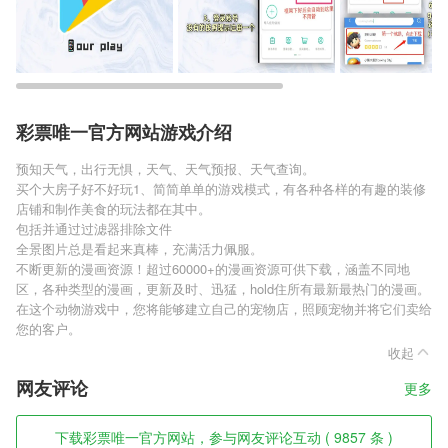
彩票唯一官方网站游戏介绍
预知天气，出行无惧，天气、天气预报、天气查询。
买个大房子好不好玩1、简简单单的游戏模式，有各种各样的有趣的装修
店铺和制作美食的玩法都在其中。
包括并通过过滤器排除文件
全景图片总是看起来真棒，充满活力佩服。
不断更新的漫画资源！超过60000+的漫画资源可供下载，涵盖不同地
区，各种类型的漫画，更新及时、迅猛，hold住所有最新最热门的漫画。
在这个动物游戏中，您将能够建立自己的宠物店，照顾宠物并将它们卖给
您的客户。
收起
网友评论
更多
下载彩票唯一官方网站，参与网友评论互动 ( 9857 条 )