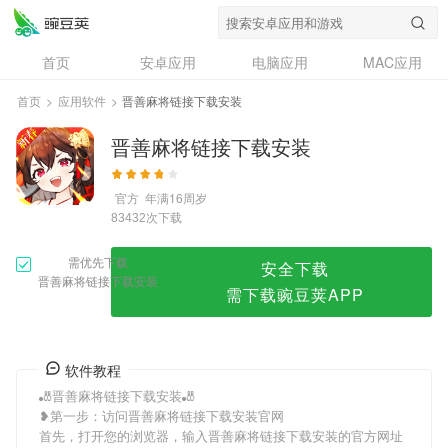
晋善麻将链接下载安装
首页
安卓应用
电脑应用
MAC应用
资讯
专题
设计奖
创意应用
首页
>
应用软件
>
晋善麻将链接下载安装
问答
晋善麻将链接下载安装
官方
年满16周岁
次下载
83432
需优先下载
安全下载
晋善麻将链接下载安装
需下载豌豆荚APP
软件教程
🎳晋善麻将链接下载安装🎳
❥第一步：访问晋善麻将链接下载安装官网
首先，打开您的浏览器，输入晋善麻将链接下载安装的官方网址