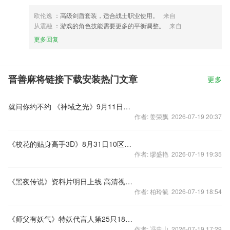
欧伦逸
：高级剑盾套装，适合战士职业使用。
来自
从震融
：游戏的角色技能需要更多的平衡调整。
来自
更多回复
晋善麻将链接下载安装热门文章
更多
就问你约不约 《神域之光》9月11日开启安卓公测
作者: 姜荣飘 2026-07-19 20:37
《校花的贴身高手3D》8月31日10区许诗涵火爆开启
作者: 缪盛艳 2026-07-19 19:35
《黑夜传说》资料片明日上线 高清视频无节操首爆
作者: 柏玲毓 2026-07-19 18:54
《师父有妖气》特妖代言人第25只18183CEO 刘辉
作者: 冯忠山 2026-07-19 17:29