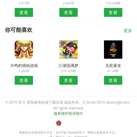
0.81GB
2.90GB
749.94MB
查看
查看
查看
你可能喜欢
更多
犬鸣村残响游戏
江湖琉璃梦
无双屠龙
7.58GB
276.52MB
61.4MB
查看
查看
查看
© 2010 至今 晋善麻将链接下载安装 版权所有。© Since 2010 daxiongtv.com .
All rights reserved.
版权保护投诉指引
・
增值电信业务经营许可证：京ICP备19043480号-2
网络出版服务许可证：
（署）网出证（京）字第827号