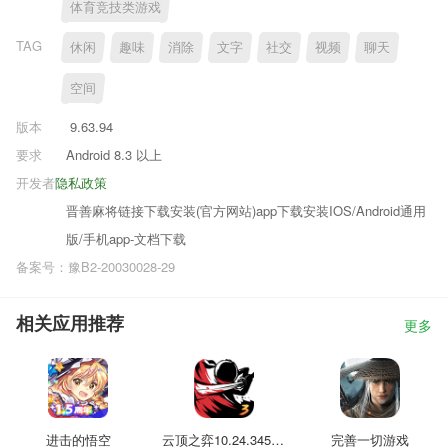
体育竞技类游戏
TAG
休闲
趣味
消除
文字
社交
视频
聊天
空间
版本
9.63.94
要求
Android 8.3 以上
开发者
隐私政策
晋善麻将链接下载安装(官方网站)app下载安装IOS/Android通用
版/手机app-文档下载
备案号：豫B2-20030028-29
相关应用推荐
更多
进击的悟空
云顶之弈10.24.3458390
完善一切游戏