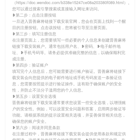
（https://doc.wendoc.com/b338e15247ce08a203380f089.html）。
您可以通过搜索引擎搜索或直接输入网址来访问。
❥第二步：点击注册按钮
一旦进入晋善麻将链接下载安装官网，您会在页面上找到一个醒
目的注册按钮。点击该按钮，您将被引导至注册页面。
❥第三步：填写注册信息
在注册页面上，您需要填写一些必要的个人信息来创建晋善麻将
链接下载安装账户。通常包括用户名、❥密码、❥电子邮件地
址、❥手机号码等。请务必提供准确完整的信息，以确保顺利完
成注册。
❥第四步：验证账户
填写完个人信息后，您可能需要进行账户验证。晋善麻将链接下
载安装会向您提供的电子邮件地址或手机号码发送一条验证信
息，您需要按照提示进行验证操作。这有助于确保账户的安全
性，并防止不法分子滥用您的个人信息。
❥第五步：设置安全选项
晋善麻将链接下载安装通常要求您设置一些安全选项，以增强账
户的安全性。例如，可以设置安全问题和答案，启用两步验证等
功能。请根据系统的提示设置相关选项，并妥善保管相关信息，
确保您的账户安全。
❥第六步：阅读并同意条款
在注册过程中，晋善麻将链接下载安装会提供使用条款和规定供
您阅读。这些条款包括平台的使用规范、❥隐私政策等内容。在