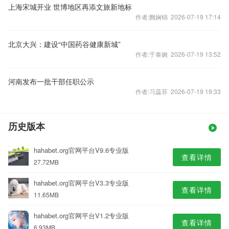
上海宋城开业 世博地区再添文旅新地标
作者:阙娴锦 2026-07-19 17:14
北京大兴：建设“中国药谷健康新城”
作者:于泰婉 2026-07-19 13:52
河南发布一批干部任职公示
作者:习蕊菲 2026-07-19 19:33
历史版本
hahabet.org官网平台V9.6专业版
查看详情
27.72MB
hahabet.org官网平台V3.3专业版
查看详情
11.65MB
hahabet.org官网平台V1.2专业版
查看详情
6.93MB