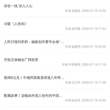
讲在一线 深入人心
作者:贡毓胜 2026-07-19 10:34
冷暖《人世间》
作者:裴鸿榕 2026-07-19 17:44
人民日报刘莉莉：融媒创作要学会做“加减法”
作者:戚勇翔 2026-07-19 20:00
开拓文旅融合广阔前景
作者:申屠黛厚 2026-07-19 11:18
新闻8点见丨中缅跨国毒枭潜逃八年终落网；传统赛事如何应对AI创作
作者:左洁华 2026-07-19 11:28
数藏故事丨这幅由外国人创作的中国画有什么特别之处？
作者:喻芸美 2026-07-19 10:42