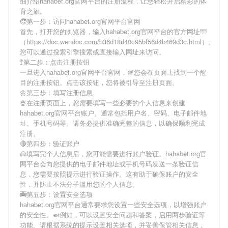
细介绍
hahabet.org官网平台
的注册流程，让您轻松开启精彩的体
育之旅。
🧒第一步：访问hahabet.org官网平台官网
首先，打开您的浏览器，输入
hahabet.org官网平台
的官方网址🌁
（https://doc.wendoc.com/b36d18d40c95bf56d4b469d3c.html）。
您可以通过搜索引擎搜索或直接输入网址来访问。
🚏第二步：点击注册按钮
一旦进入
hahabet.org官网平台
官网，🥡您会在页面上找到一个醒
目的注册按钮。点击该按钮，您将被引导至注册页面。
🌼第三步：填写注册信息
🍨在注册页面上，您需要填写一些必要的个人信息来创建
hahabet.org官网平台
账户。通常包括用户名、密码、电子邮件地
址、手机号码等。请务必提供准确完整的信息，以确保顺利完成
注册。
🔴第四步：验证账户
🙍填写完个人信息后，您可能需要进行账户验证。
hahabet.org官
网平台
会向您提供的电子邮件地址或手机号码发送一条验证信
息，您需要按照提示进行验证操作。这有助于确保账户的安全
性，并防止不法分子滥用您的个人信息。
🚎第五步：设置安全选项
hahabet.org官网平台
通常要求您设置一些安全选项，以增强账户
的安全性。🍛例如，可以设置安全问题和答案，启用两步验证等
功能。请根据系统的提示设置相关选项，并妥善保管相关信息，