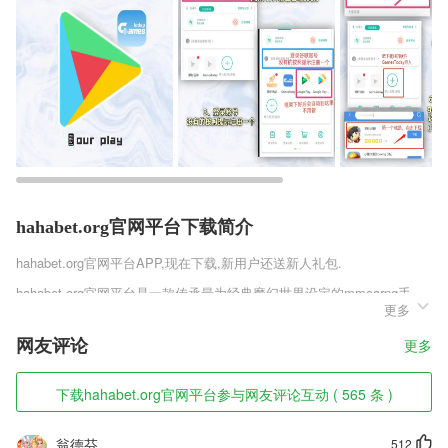
hahabet.org官网平台下载简介
hahabet.org官网平台
APP,现在下载,新用户还送新人礼包.
hahabet.org官网平台是一款传承最为经典魔幻世界设定的mmoarpg手
更多
游，种族之间的恩怨，神明之间的仇恨将会成为游戏中的关键。种族的设
定将会为你带来更多的选择，所有智慧生物都会有着自己信仰的神明，因
网友评论
更多
此你将会面临多线战斗的局面，能够为你提供更加激情的指尖战斗和趣味
冒险。
下载hahabet.org官网平台参与网友评论互动 ( 565 条 )
hahabet.org官网平台软件特色
1,【学习内容】教学内容丰富新颖，专业系统；主要有安全意识课程培
翁德芬
512