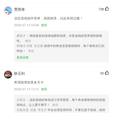
6.大量诗词分类，支持多种方式搜索。
贾燕海
728
线上真人炸金花注册更新了什么?
这款游戏操作简单，画面精美，玩起来很过瘾！
常见问题更名“政策法规”，移至首页顶部
2026-07-14 04:38
推荐
支持给快递员付款功能
桑策才
：增加更多的游戏地图和场景，丰富游戏的世界观和探索
新增通话模块，拨打电话更便捷
性。
来自
阎珊贞 回复 翁宝雅
游戏中的角色造型都很独特，每个都有自己的
支持一键提取作者所有去除水印后的视频，而且可以选择保存到手机或者
特色！
来自
分享给好友
更多回复
修复部分0手机无法直接安装更新
优化聊天发送文件。
耿玉剑
50
联系我们
以上就是线上真人炸金花注册的介绍，如果您喜欢这款软件，您可以到应
希望能增加更多关卡
用商店进行打分评论，说出您的使用经历，以帮助我们更好的对产品进行
2026-07-14 13:15
推荐
优化修改。
吉翠志
：这款游戏的角色设计非常精美，每个角色都有独特的技能
和特点，让人爱不释手！
来自
宗政辰贵 回复 宰安月
学会合理安排时间，不要沉迷于游戏，保持