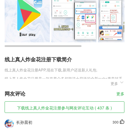
线上真人炸金花注册下载简介
线上真人炸金花注册
APP,现在下载,新用户还送新人礼包.
线上真人炸金花注册是一款有着众多超能战士登场的全新moba类竞技手
更多
机游戏，大量的英雄随意选择，线上的对抗和打野的游走将会成为战局的
关键。更多全新的武器有着不同的作用，这些武器将会为英雄带来更多加
网友评论
更多
成。多张原创的作战地图和玩法，这些将会为玩家带来更加新颖的moba
玩法。
下载线上真人炸金花注册参与网友评论互动 ( 437 条 )
线上真人炸金花注册软件特色
1,【设置假密码】
长孙晨初
300