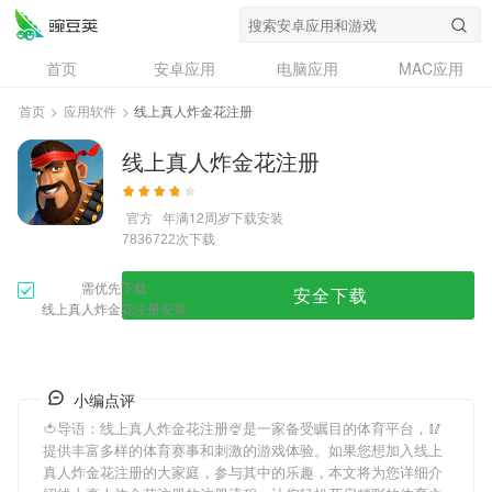
首页
安卓应用
电脑应用
MAC应用
资讯
专题
设计奖
创意应用
首页
>
应用软件
>
线上真人炸金花注册
问答
线上真人炸金花注册
官方
年满12周岁
下载安装
次下载
7836722
需优先下载
安全下载
线上真人炸金花注册安装
小编点评
🍅导语：
线上真人炸金花注册
🍨是一家备受瞩目的体育平台，🥢
提供丰富多样的体育赛事和刺激的游戏体验。如果您想加入
线上
真人炸金花注册
的大家庭，参与其中的乐趣，本文将为您详细介