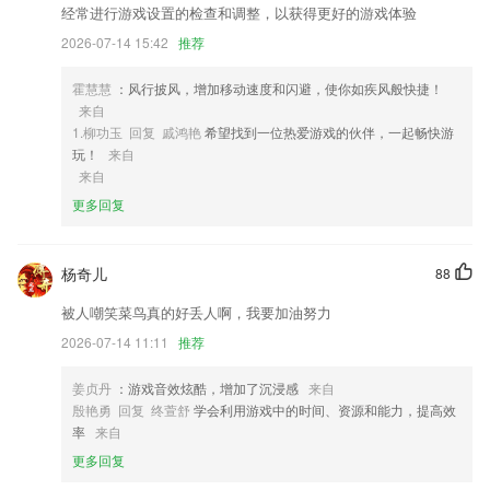
2,多种经典布局，快速套用，拼图如此轻松；边框样式和粗细、背景图片
经常进行游戏设置的检查和调整，以获得更好的游戏体验
都能随时调整。
2026-07-14 15:42
推荐
3,提供待我整改和待我复检版块，让用户能够清晰看到各种待办事项内
容，快速了解并完成；
霍慧慧
：风行披风，增加移动速度和闪避，使你如疾风般快捷！
4,支持smartlink智能配置，用户使用更加方便简单；
来自
1.柳功玉 回复 戚鸿艳
希望找到一位热爱游戏的伙伴，一起畅快游
5,超多课程任你选择，适用于小学和初中不同年龄段的学生，非常的方
玩！
来自
便；
来自
6,可为用户展示自己周边已开发的商户,了解各类商户的类型;
更多回复
线上真人炸金花注册软件优势
1.轻松了解到个人学习情况，让更多有学历提升需求的朋友能够专注学习
杨奇儿
88
自考知识。
被人嘲笑菜鸟真的好丢人啊，我要加油努力
2.·以图片展示+语音讲解+视频演示+提炼口诀的方式，直观详细地讲解驾
2026-07-14 11:11
推荐
考知识
3.它既解决了传统的线下教育中学员时间上和空间上不足的问题，又解决
姜贞丹
：游戏音效炫酷，增加了沉浸感
来自
了新兴的线上教育中学员学习效果难以保障、正当权益难以保障等问题
殷艳勇 回复 终萱舒
学会利用游戏中的时间、资源和能力，提高效
率
来自
4.·你所做的每一套题都会直接的显示出结果，也会将你所做错的题目更
好的去总结下来
更多回复
5.记录清晰一目了然，自定义学习计划。