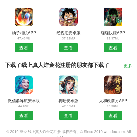
柚子相机APP
经视汇安卓版
瑶瑶快赚APP
47.40MB
37.92MB
82.37MB
查看
查看
查看
下载了线上真人炸金花注册的朋友都下载了
更多
微信群导航安卓版
聘吧安卓版
太和政前方APP
44.9MB
47.65MB
85.38MB
查看
查看
查看
© 2010 至今 线上真人炸金花注册 版权所有。© Since 2010 wendoc.com. All