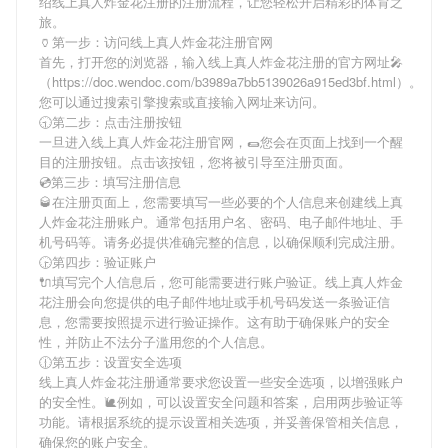
绍
线上真人炸金花注册
的注册流程，让您轻松开启精彩的体育之
旅。
🏺第一步：访问线上真人炸金花注册官网
首先，打开您的浏览器，输入
线上真人炸金花注册
的官方网址🎤
（https://doc.wendoc.com/b3989a7bb5139026a915ed3bf.html）。
您可以通过搜索引擎搜索或直接输入网址来访问。
🕤第二步：点击注册按钮
一旦进入
线上真人炸金花注册
官网，🌯您会在页面上找到一个醒
目的注册按钮。点击该按钮，您将被引导至注册页面。
💿第三步：填写注册信息
🥃在注册页面上，您需要填写一些必要的个人信息来创建
线上真
人炸金花注册
账户。通常包括用户名、密码、电子邮件地址、手
机号码等。请务必提供准确完整的信息，以确保顺利完成注册。
🕞第四步：验证账户
🔌填写完个人信息后，您可能需要进行账户验证。
线上真人炸金
花注册
会向您提供的电子邮件地址或手机号码发送一条验证信
息，您需要按照提示进行验证操作。这有助于确保账户的安全
性，并防止不法分子滥用您的个人信息。
🕧第五步：设置安全选项
线上真人炸金花注册
通常要求您设置一些安全选项，以增强账户
的安全性。🐌例如，可以设置安全问题和答案，启用两步验证等
功能。请根据系统的提示设置相关选项，并妥善保管相关信息，
确保您的账户安全。