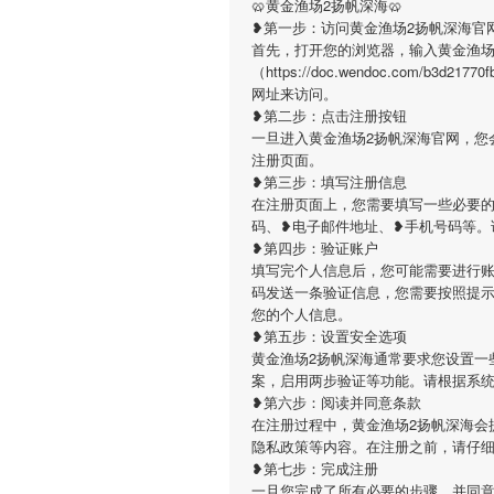
🥨黄金渔场2扬帆深海🥨
❥第一步：访问黄金渔场2扬帆深海官
首先，打开您的浏览器，输入黄金渔场
（https://doc.wendoc.com/b3
网址来访问。
❥第二步：点击注册按钮
一旦进入黄金渔场2扬帆深海官网，您
注册页面。
❥第三步：填写注册信息
在注册页面上，您需要填写一些必要的
码、❥电子邮件地址、❥手机号码等。
❥第四步：验证账户
填写完个人信息后，您可能需要进行账
码发送一条验证信息，您需要按照提
您的个人信息。
❥第五步：设置安全选项
黄金渔场2扬帆深海通常要求您设置一
案，启用两步验证等功能。请根据系
❥第六步：阅读并同意条款
在注册过程中，黄金渔场2扬帆深海会
隐私政策等内容。在注册之前，请仔
❥第七步：完成注册
一旦您完成了所有必要的步骤，并同意