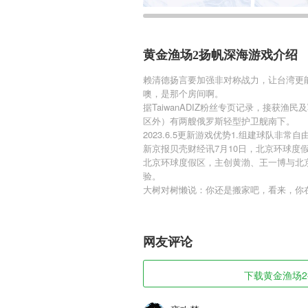
黄金渔场2扬帆深海游戏介绍
赖清德扬言要加强非对称战力，让台湾更
噢，是那个房间啊。
据TaiwanADIZ粉丝专页记录，接获渔
区外）有两艘俄罗斯轻型护卫舰南下。
2023.6.5更新游戏优势1.组建球队
新京报贝壳财经讯7月10日，北京环球
北京环球度假区，主创黄渤、王一博与北
验。
大树对树懒说：你还是搬家吧，看来，你
网友评论
下载黄金渔场2扬