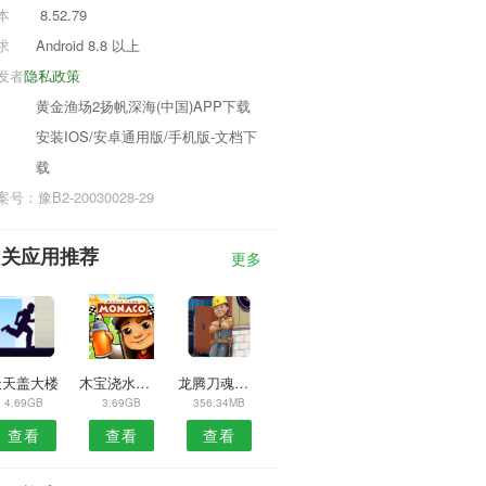
本
8.52.79
求
Android 8.8 以上
发者
隐私政策
黄金渔场2扬帆深海(中国)APP下载
安装IOS/安卓通用版/手机版-文档下
载
号：豫B2-20030028-29
相关应用推荐
更多
天天盖大楼
木宝浇水种树
龙腾刀魂官网版
4.69GB
3.69GB
356.34MB
查看
查看
查看