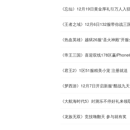
《忘仙》12月19日黄金厚礼引万人入
《王者之域》12月6日132服带你战三
《热血英雄》越狱26服“圣火神殿”开服
《帝王三国》喜迎双线178区赢iPhone
《君王2》1区51服精美小宠 注册就送
《梦西游》12月7日开启新服“酣战九天
《大航海时代5》封测乐不停好礼来领
《龙族无双》竞技嗨翻天 参与就有奖