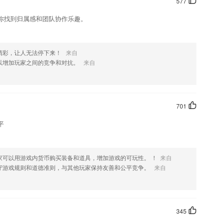
577
你找到归属感和团队协作乐趣。
精彩，让人无法停下来！
来自
以增加玩家之间的竞争和对抗。
来自
701
平
家可以用游戏内货币购买装备和道具，增加游戏的可玩性。 ！
来自
守游戏规则和道德准则，与其他玩家保持友善和公平竞争。
来自
345