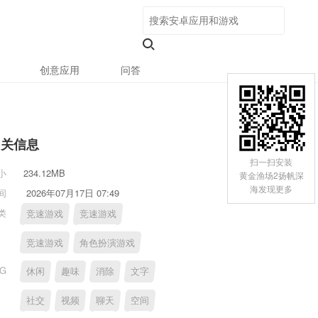
创意应用
问答
相关信息
扫一扫安装
小
234.12MB
黄金渔场2扬帆深
海发现更多
间
2026年07月17日 07:49
类
竞速游戏
竞速游戏
竞速游戏
角色扮演游戏
AG
休闲
趣味
消除
文字
社交
视频
聊天
空间