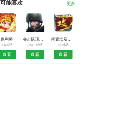
你可能喜欢
更多
保利桥
突击队现代使命
闲置埃及大亨
4.59GB
363.15MB
33.2MB
查看
查看
查看