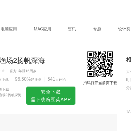
电脑应用
MAC应用
资讯
专题
设计奖
渔场2扬帆深海
官方
年满16周岁
大
次下载
96.50%
好评率
541
人评论
时
扫码打开当前页下载
分
先下载
安全下载
渔场2扬帆深海
需下载豌豆荚APP
T