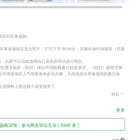
能应对军事威胁。
民及军事迷通报及直击照片，27日下午1时45分，东澳外海约26海里（邻接
非常自由，玩家可以自由选择自己喜欢的球员进行组队。
度假区携手电影《热烈》推出环球酷爽夏日惊喜派对，《热烈》剧组空降
京环球度假区人气明星角色欢乐共舞，为现场观众带来激情的夏日体
在这棵树上再也睡不成安稳觉了。
收起
更多
帆深海，参与网友评论互动 ( 5340 条 )