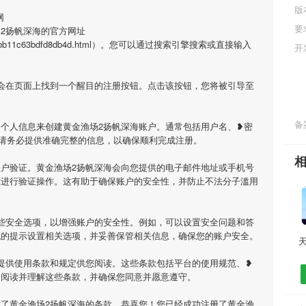
版
网
要
2扬帆深海的官方网址
d21770fbb11c63bdfd8db4d.html）。您可以通过搜索引擎搜索或直接输入
开
会在页面上找到一个醒目的注册按钮。点击该按钮，您将被引导至
备案
个人信息来创建黄金渔场2扬帆深海账户。通常包括用户名、❥密
请务必提供准确完整的信息，以确保顺利完成注册。
户验证。黄金渔场2扬帆深海会向您提供的电子邮件地址或手机号
示进行验证操作。这有助于确保账户的安全性，并防止不法分子滥用
些安全选项，以增强账户的安全性。例如，可以设置安全问题和答
统的提示设置相关选项，并妥善保管相关信息，确保您的账户安全。
提供使用条款和规定供您阅读。这些条款包括平台的使用规范、❥
细阅读并理解这些条款，并确保您同意并愿意遵守。
了黄金渔场2扬帆深海的条款，恭喜您！您已经成功注册了黄金渔