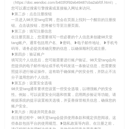
（https://doc.wendoc.com/b403f0f92eb49487cba2abf0f.html）。
您可以通过搜索引擎搜索或直接输入网址来访问。
❥第二步：点击注册按钮
一旦进入98天堂tang官网，您会在页面上找到一个醒目的注册按
钮。点击该按钮，您将被引导至注册页面。
❥第三步：填写注册信息
在注册页面上，您需要填写一些必要的个人信息来创建98天堂
tang账户。通常包括用户名、❥密码、❥电子邮件地址、❥手机号
码等。请务必提供准确完整的信息，以确保顺利完成注册。
❥第四步：验证账户
填写完个人信息后，您可能需要进行账户验证。98天堂tang会向
您提供的电子邮件地址或手机号码发送一条验证信息，您需要按
照提示进行验证操作。这有助于确保账户的安全性，并防止不法
分子滥用您的个人信息。
❥第五步：设置安全选项
98天堂tang通常要求您设置一些安全选项，以增强账户的安全
性。例如，可以设置安全问题和答案，启用两步验证等功能。请
根据系统的提示设置相关选项，并妥善保管相关信息，确保您的
账户安全。
❥第六步：阅读并同意条款
在注册过程中，98天堂tang会提供使用条款和规定供您阅读。这
些条款包括平台的使用规范、❥隐私政策等内容。在注册之前，
请仔细阅读并理解这些条款，并确保您同意并愿意遵守。