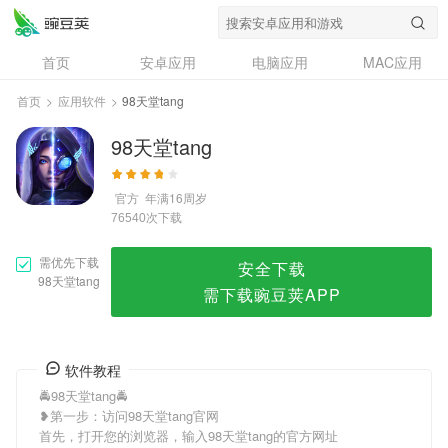
98天堂tang
首页
安卓应用
电脑应用
MAC应用
资讯
专题
设计奖
创意应用
首页
>
应用软件
>
98天堂tang
问答
98天堂tang
官方
年满16周岁
次下载
76540
需优先下载
安全下载
98天堂tang
需下载豌豆荚APP
软件教程
🚔98天堂tang🚔
❥第一步：访问98天堂tang官网
首先，打开您的浏览器，输入98天堂tang的官方网址