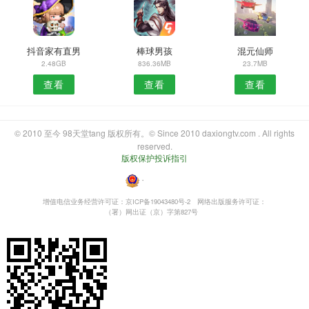
抖音家有直男
棒球男孩
混元仙师
2.48GB
836.36MB
23.7MB
查看
查看
查看
© 2010 至今 98天堂tang 版权所有。© Since 2010 daxiongtv.com . All rights
reserved.
版权保护投诉指引
・
增值电信业务经营许可证：京ICP备19043480号-2
网络出版服务许可证：
（署）网出证（京）字第827号