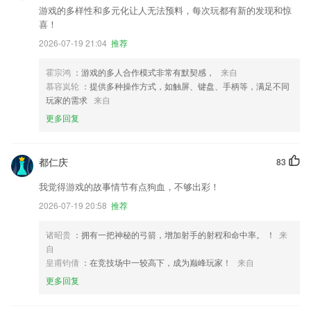
游戏的多样性和多元化让人无法预料，每次玩都有新的发现和惊
喜！
2026-07-19 21:04
推荐
霍宗鸿
：游戏的多人合作模式非常有默契感，
来自
慕容岚轮
：提供多种操作方式，如触屏、键盘、手柄等，满足不同
玩家的需求
来自
更多回复
都仁庆
83
我觉得游戏的故事情节有点狗血，不够出彩！
2026-07-19 20:58
推荐
诸昭贵
：拥有一把神秘的弓箭，增加射手的射程和命中率。 ！
来
自
皇甫钧倩
：在竞技场中一较高下，成为巅峰玩家！
来自
更多回复