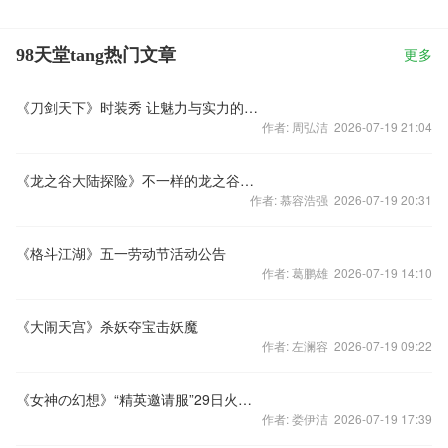
98天堂tang热门文章
更多
《刀剑天下》时装秀 让魅力与实力的共存
作者: 周弘洁 2026-07-19 21:04
《龙之谷大陆探险》不一样的龙之谷冒险
作者: 慕容浩强 2026-07-19 20:31
《格斗江湖》五一劳动节活动公告
作者: 葛鹏雄 2026-07-19 14:10
《大闹天宫》杀妖夺宝击妖魔
作者: 左澜容 2026-07-19 09:22
《女神の幻想》“精英邀请服”29日火爆开启
作者: 娄伊洁 2026-07-19 17:39