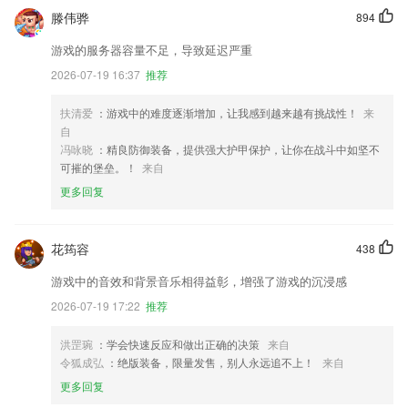
滕伟骅
894
游戏的服务器容量不足，导致延迟严重
2026-07-19 16:37
推荐
扶清爱
：游戏中的难度逐渐增加，让我感到越来越有挑战性！
来
自
冯咏晓
：精良防御装备，提供强大护甲保护，让你在战斗中如坚不
可摧的堡垒。！
来自
更多回复
花筠容
438
游戏中的音效和背景音乐相得益彰，增强了游戏的沉浸感
2026-07-19 17:22
推荐
洪罡琬
：学会快速反应和做出正确的决策
来自
令狐成弘
：绝版装备，限量发售，别人永远追不上！
来自
更多回复