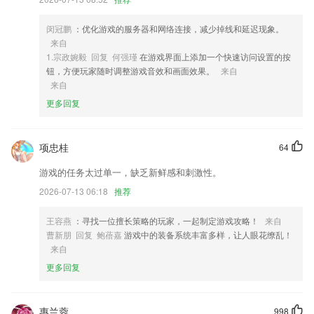
万公里以上，具备优秀的服务意识和文明的驾驶习惯。
4,该软件为2265用户提供了老人居家医疗服务，用户可以到享受良好的医
闵冠鹏
：优化游戏的服务器和网络连接，减少掉线和延迟现象。
疗服务体验。
来自
1.宗政婉毅 回复 何强瑾
在游戏界面上添加一个快速访问设置的按
5,【古诗古韵 国学熏陶】像必背古诗词、唐诗、国学经典、古词，都是
钮，方便玩家随时调整游戏音效和画面效果。
来自
宝宝们要掌握的知识哦！
来自
6,【医患沟通】
更多回复
u博首页首页软件优势
1.真人发音，单词拼读，视频教学，带你轻松入门德语学习，迈出学习德
项忠桂
64
语的第一步。
游戏的任务太过单一，缺乏新鲜感和刺激性。
2.机考、pk测试、通关教材、考点狂背、高频题目、资讯、错题、笔记、
2026-07-13 06:18
推荐
收藏、答疑、视频课程。
3.增加了练习设置，可以利用零散的时间放松身心并学习充电。
王容燕
：寻找一位擅长策略的玩家，一起制定游戏攻略！
来自
曹新朋 回复 鲍蓓嘉
游戏中的装备系统丰富多样，让人眼花缭乱！
4.以系统综合运营服务为支撑,促进培训和就业。
来自
5.以慢性病患者、老年人、残疾人、孕产妇、儿童、计生特殊家庭人员等
更多回复
为重点
6.严格恪守《机动车驾驶教学与考试大纲》的教学要求，为广大驾校学车
学员定制不同阶段练习！
惠兰蓉
998