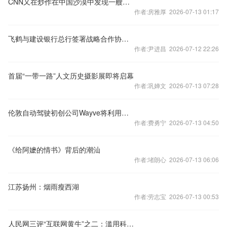
CNN又在炒作在中国沙漠中发现一艘模拟美国军舰
作者:房雅厚 2026-07-13 01:17
飞鹤与建设银行总行签署战略合作协议 获金融支持
作者:尹进昌 2026-07-12 22:26
首届“一带一路”人文历史摄影展即将启幕
作者:巩婵文 2026-07-13 07:28
伦敦自动驾驶初创公司Wayve将利用新私募平台出售股份
作者:费勇宁 2026-07-13 04:50
《给阿嬷的情书》背后的潮汕
作者:堵朗心 2026-07-13 06:06
江苏扬州：烟雨瘦西湖
作者:劳志宝 2026-07-13 00:53
人民网三评“互联网黄牛”之二：滥用科技，一日千金