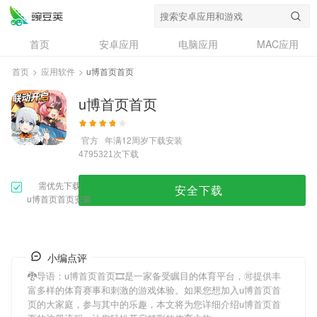
首页
安卓应用
电脑应用
MAC应用
资讯
专题
设计奖
创意应用
首页
>
应用软件
>
u博首页首页
问答
u博首页首页
官方
年满12周岁
下载安装
次下载
4795321
需优先下载
安全下载
u博首页首页安装
小编点评
🐉导语：
u博首页首页
🎞是一家备受瞩目的体育平台，🉑提供丰
富多样的体育赛事和刺激的游戏体验。如果您想加入
u博首页首
页
的大家庭，参与其中的乐趣，本文将为您详细介绍
u博首页首