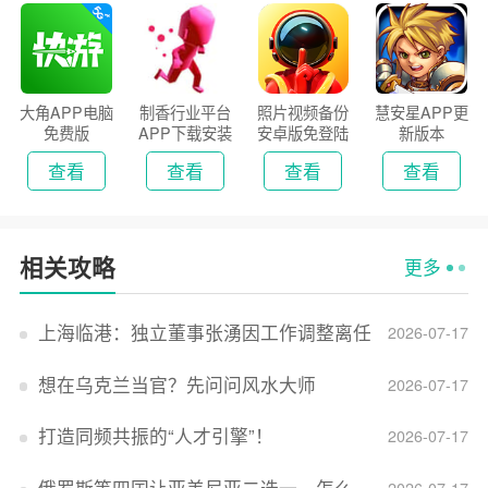
大角APP电脑
制香行业平台
照片视频备份
慧安星APP更
免费版
APP下载安装
安卓版免登陆
新版本
2026
版
查看
查看
查看
查看
相关攻略
更多
上海临港：独立董事张湧因工作调整离任
2026-07-17
想在乌克兰当官？先问问风水大师
2026-07-17
打造同频共振的“人才引擎”！
2026-07-17