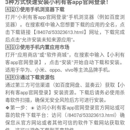
3种方式快速安装小利有客app官网登录！
🇦🇶①使用手机浏览器下载
打开“小利有客app官网登录”手机浏览器（例如百度浏
览器）。在搜索框中输入您想要下载的应用的全名，点
击下载链接【/8407d/53323613.html】网址，下载完成
后点击“允许安装未知来源应用”。
🇦🇬②使用手机内置应用市场
打开“应用商店”或“软件商城”，在搜索中输入【小利有
客app官网登录】，点击“安装”开始自动下载和安装。
适用于华为、小米、oppo、vivo等主流品牌手机。
🇦🇷③通过下载资源包
通过第三方可信渠道（如百度网盘、蓝奏云）获取【小
利有客app官网登录】安装资源。下载后请务必使用杀
毒软件扫描，确保无安全风险后方可进行安装。
🍀第一步：☀️ 访问小利有客app官网登录官方网站或可
靠的软件下载平台：访问（/8407d/53323613.html）确
保您从官方网站或者其他可信的软件下载网站获取软