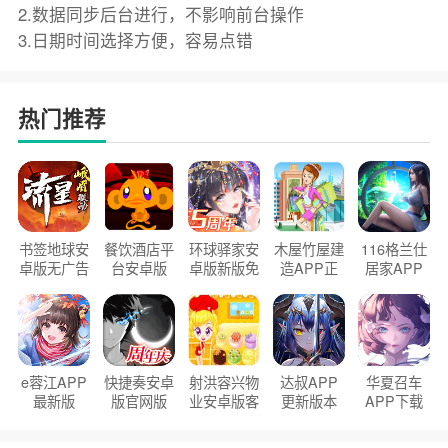
2.数据同步后台进行，不影响前台操作
3.日期时间选择方便，容易点错
热门推荐
书签地球安
餐饮酒店平
环球驿家安
木屋竹屋建
116格兰仕
卓版无广告
台安卓版
卓版新版免
造APP正
居家APP
官方正版
2026版
费下载
版2026
手机版
e蓉江APP
快捷奏安卓
射洪容兴物
达叔APP
华夏召车
最新版
版官网版
业安卓版客
更新版本
APP下载
户端
2026
安装2026