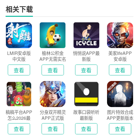
相关下载
LMIR安卓版
榆林公积金
悄悄说APP最
美家lifeAPP
中文版
APP无需实名
新版
安卓版
认证版
查看
查看
查看
查看
稿稿平台APP
分身双开精灵
故事口袋听听
图片特效合成
怎么2026最
APP正式版
最新版
APP更新版本
新版
2026
查看
查看
查看
查看