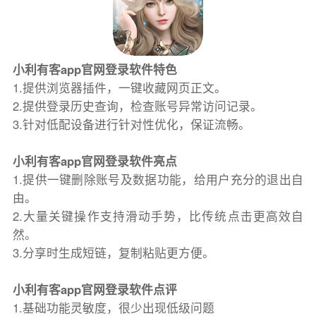
小利有客app官网登录软件特色
1.提供浏览器插件，一键收藏网页正文。
2.提供登录历史查询，检查账号异常访问记录。
3.针对低配设备进行针对性优化，保证流畅。
小利有客app官网登录软件亮点
1.提供一键删除账号及数据功能，给用户充分的退出自
由。
2.大量关键操作支持滑动手势，比传统点击更高效自
然。
3.分享时生成短链，复制粘贴更方便。
小利有客app官网登录软件点评
1.基础功能灵敏度，很少出现低级问题