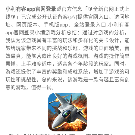
小利有客app官网登录
🌈官方信息「🔰全新官网正式上
线🔰」已完成公开认证备案(✅/)提供官网入口、访问地
址、网页版本、手机版app、全站登录入口.小利有客
app官网登录小编游戏分析总结：通过对游戏的分析，
我认为该游戏具有丰富的玩法和多样化的关卡设计，能
够给玩家带来不同的挑战和乐趣。游戏的画面精美，音
效逼真，能够营造出良好的游戏氛围。游戏的操作简单
易懂，上手难度适中，适合各个年龄段的玩家。同时，
游戏还提供了丰富的奖励和成就系统，增加了游戏的可
玩性和挑战性。总的来说，该游戏是一款有趣且富有创
意的游戏，值得一试。