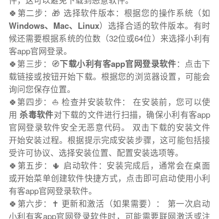
件，这可以避免下载到恶意软件。
🍀第二步：🎁 选择软件版本：根据您的操作系统（如
Windows、Mac、Linux
）选择合适的软件版本。有时
候还需要根据系统的位数（32位或64位）来选择小利有
客app官网登录。
🍀第三步：🧭
下载小利有客app官网登录软件
：点击下
载链接或按钮开始下载。根据您的浏览器设置，可能会
询问您保存位置。
🍀第四步：⛵️ 检查并安装软件： 在安装前，您可以使
用
杀毒软件
对下载的文件进行扫描，确保小利有客app
官网登录软件安全无恶意代码。 双击下载的安装文件
开始安装过程。根据提示完成安装步骤，这可能包括接
受许可协议、选择安装位置、配置安装选项等。
🍀第五步：🌵 启动软件：安装完成后，通常会在桌面
或开始菜单创建软件快捷方式，点击即可启动使用小利
有客app官网登录软件。
🍀第六步：✝️ 更新和激活（如果需要）： 第一次启动
小利有客app官网登录软件时，可能需要联网激活或注