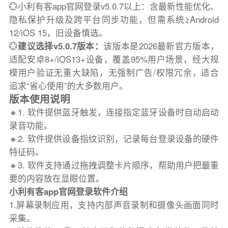
💮小利有客app官网登录v5.0.7以上：含最新性能优化、
隐私保护升级及跨平台同步功能，但需系统≥Android
12/iOS 15，旧设备慎选。
💮
建议选择v5.0.7版本：
该版本是2026最新官方版本，
适配安卓8+/iOS13+设备，覆盖95%用户场景，经大规
模用户验证无重大缺陷，无强制广告/权限冗余，适合
追求“省心使用”的大多数用户。
版本使用说明
🔸1. 软件提供蓝牙触发，连接指定蓝牙设备时自动启动
录音功能。
🔸2. 软件提供设备指纹识别，记录每台登录设备的硬件
特征码。
🔸3. 软件支持通过拖拽调整卡片顺序，帮助用户把最重
要的内容放在显眼位置。
小利有客app官网登录软件介绍
1.屏幕录制应用，支持内部声音录制和摄像头画面同时
采集。