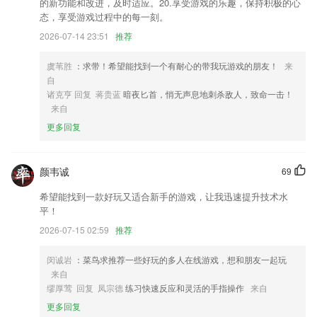
的新功能和改进，及时适应。20.享受游戏的乐趣，保持积极的心
态，享受游戏过程中的每一刻。
2026-07-14 23:51
推荐
虞苇胜
：求带！希望能找到一个有耐心的带我玩游戏的朋友！
来
自
诸克亨 回复 蒋贵蓝
暗夜匕首，悄无声息地刺杀敌人，致命一击！
来自
更多回复
颜韦诚
69
希望能找到一款好玩又适合新手的游戏，让我迅速提升技术水
平！
2026-07-15 02:59
推荐
闵诚岩
：菜鸟求推荐一些好玩的多人在线游戏，想和朋友一起玩
来自
缪厚莺 回复 凤宗德
练习快速反应和灵活的手指操作
来自
更多回复