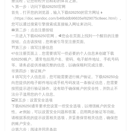
册流程，让您轻松开启精彩的体育之旅。
🍡第一步：访问下载626250官网
首先，打开您的浏览器，输入
下载626250
的官方网址👧
（https://doc.wendoc.com/b46bddb96635ef629075c8eec.html）。
您可以通过搜索引擎搜索或直接输入网址来访问。
🍔第二步：点击注册按钮
一旦进入
下载626250
官网，🥩您会在页面上找到一个醒目的注册
按钮。点击该按钮，您将被引导至注册页面。
⛩第三步：填写注册信息
🍉在注册页面上，您需要填写一些必要的个人信息来创建
下载
626250
账户。通常包括用户名、密码、电子邮件地址、手机号码
等。请务必提供准确完整的信息，以确保顺利完成注册。
🉑第四步：验证账户
🍢填写完个人信息后，您可能需要进行账户验证。
下载626250
会
向您提供的电子邮件地址或手机号码发送一条验证信息，您需要
按照提示进行验证操作。这有助于确保账户的安全性，并防止不
法分子滥用您的个人信息。
🚍第五步：设置安全选项
下载626250
通常要求您设置一些安全选项，以增强账户的安全
性。🛫例如，可以设置安全问题和答案，启用两步验证等功能。
请根据系统的提示设置相关选项，并妥善保管相关信息，确保您
的账户安全。
🐚第六步：阅读并同意条款