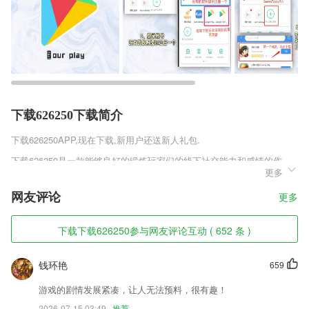
下载626250下载简介
下载626250
APP,现在下载,新用户还送新人礼包.
下载626250是一款能够良好的锻炼玩家们的线下社交能力和感情的作
更多
品，玩家们在游戏之中要不断的保持理性去面对各种问题，但是这样一款
非常大众随意的游戏却经常面领着提问和各种冒险内容不够有乐趣的窘
网友评论
更多
急，这时候就需要这样一款单机作品来为玩家们提供免费的随机抽取题
库!
下载下载626250参与网友评论互动 ( 652 条 )
下载626250软件特色
1,【轨迹查询】
钱环艳
659
2,2265终身免费升级;
游戏的剧情发展紧凑，让人无法预料，很有趣！
3,自动切换GPS
2026-07-15 03:49
推荐