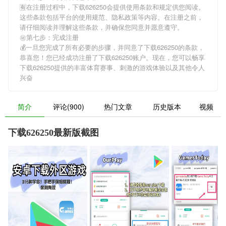
🈶在注册过程中，
下载626250
会提供使用条款和规定供您阅读。
这些条款包括平台的使用规范、隐私政策等内容。在注册之前，
请仔细阅读并理解这些条款，并确保您同意并愿意遵守。
㊙第七步：完成注册
💰一旦您完成了所有必要的步骤，并同意了
下载626250
的条款，
恭喜您！您已经成功注册了下载626250账户。现在，您可以畅享
下载626250
提供的丰富体育赛事、刺激的游戏体验以及其他令人
兴奋
简介
评论(900)
热门文章
历史版本
视频
下载626250最新版截图