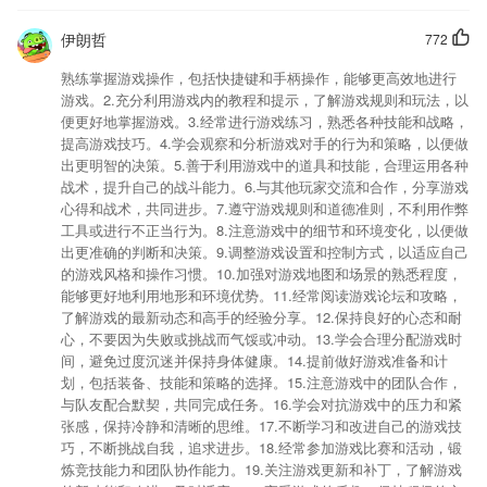
支持亮度调节，夜间看漫画不伤眼睛
伊朗哲
772
支持“资源包”一键领取：101教育PPT将不定期向老师们派发各类型优质
资源包，老师们可一键领取并保存至「网盘」，资源获取更快更方便。
熟练掌握游戏操作，包括快捷键和手柄操作，能够更高效地进行
游戏。2.充分利用游戏内的教程和提示，了解游戏规则和玩法，以
系统候选人，秒级推荐，匹配度高达 95%
便更好地掌握游戏。3.经常进行游戏练习，熟悉各种技能和战略，
新增关闭个性化推荐开关。
提高游戏技巧。4.学会观察和分析游戏对手的行为和策略，以便做
出更明智的决策。5.善于利用游戏中的道具和技能，合理运用各种
以上就是天博app下载的介绍，如果您喜欢这款软件，您可以到应用商店
战术，提升自己的战斗能力。6.与其他玩家交流和合作，分享游戏
进行打分评论，说出您的使用经历，以帮助我们更好的对产品进行优化修
心得和战术，共同进步。7.遵守游戏规则和道德准则，不利用作弊
改。
工具或进行不正当行为。8.注意游戏中的细节和环境变化，以便做
增加动画与图像编辑的滚动条
出更准确的判断和决策。9.调整游戏设置和控制方式，以适应自己
的游戏风格和操作习惯。10.加强对游戏地图和场景的熟悉程度，
联系我们
能够更好地利用地形和环境优势。11.经常阅读游戏论坛和攻略，
以上就是下载626250的介绍，如果您喜欢这款软件，您可以到应用商店
了解游戏的最新动态和高手的经验分享。12.保持良好的心态和耐
进行打分评论，说出您的使用经历，以帮助我们更好的对产品进行优化修
心，不要因为失败或挑战而气馁或冲动。13.学会合理分配游戏时
改。
间，避免过度沉迷并保持身体健康。14.提前做好游戏准备和计
划，包括装备、技能和策略的选择。15.注意游戏中的团队合作，
与队友配合默契，共同完成任务。16.学会对抗游戏中的压力和紧
张感，保持冷静和清晰的思维。17.不断学习和改进自己的游戏技
巧，不断挑战自我，追求进步。18.经常参加游戏比赛和活动，锻
炼竞技能力和团队协作能力。19.关注游戏更新和补丁，了解游戏