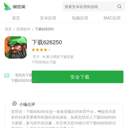
首页
安卓应用
电脑应用
MAC应用
资讯
专题
设计奖
创意应用
首页
>
应用软件
>
下载626250
问答
下载626250
官方
年满12周岁
下载安装
次下载
7750938
需优先下载
安全下载
下载626250安装
小编点评
🈳导语：
下载626250
㊙是一家备受瞩目的体育平台，👅提供丰富
多样的体育赛事和刺激的游戏体验。如果您想加入
下载626250
的
大家庭，参与其中的乐趣，本文将为您详细介绍
下载626250
的注