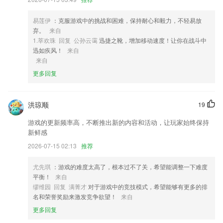
4,【懂你心，爱你眼】护眼模式、仿真等多翻页效果、自定义阅读设置，
让你体验质感阅读；
易莲伊
：克服游戏中的挑战和困难，保持耐心和毅力，不轻易放
弃。
来自
5,邀请专业医师入驻，可以随时解决2265用户的健康问题，还可以在线预
1.莘欢珠 回复 公孙云霭
迅捷之靴，增加移动速度！让你在战斗中
约挂号。
迅如疾风！
来自
6,签约信息自动统计,还能在线上查看历史签约记录;
来自
更多回复
下载626250软件优势
1.场馆预订：剧场，练舞房，琴房，培训室，多功能厅等，公益场地随时
约。
洪琼顺
19
2.收录了非常多的缅甸语单词，能够为用户提供更加专业的翻译。
游戏的更新频率高，不断推出新的内容和活动，让玩家始终保持
新鲜感
3.为你邀请不同范畴的常识达人、极富构思的kol，和你一起开动遨游常
识海洋的巨轮。
2026-07-15 02:13
推荐
4.帮助会员体验飞行、考取飞行执照、购买飞机、使用及维护飞机。
尤先琪
：游戏的难度太高了，根本过不了关，希望能调整一下难度
5.让商家学习更多的销售知识，店铺营销管理会更加轻松高效。
平衡！
来自
缪维园 回复 满菁才
对于游戏中的竞技模式，希望能够有更多的排
6.配备强大的摄像头取词和拍照翻译功能，一拍即译无需手动输入便可快
名和荣誉奖励来激发竞争欲望！
来自
速获取翻译结果。
更多回复
下载626250更新了什么?