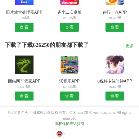
照片放大处理器APP
雀小二安卓版
在行一点APP
9.19MB
21.35MB
49.38MB
查看
查看
查看
下载了下载626250的朋友都下载了
更多
团结网车管家APP
沃音乐APP
0税特专注时钟APP
95.27MB
67.78MB
16.87MB
查看
查看
查看
© 2010 至今 下载626250 版权所有。© Since 2010 wendoc.com. All rights
reserved.
版权保护投诉指引
・