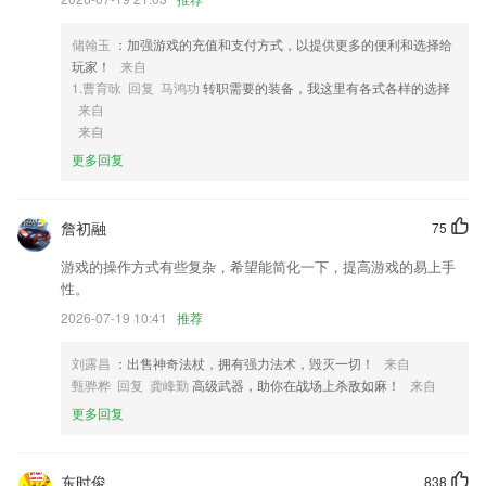
4,支持将照片分享到微信、朋友圈、QQ和保存到相册。
储翰玉
：加强游戏的充值和支付方式，以提供更多的便利和选择给
5,正在连接闪送、达达、顺丰、蜂鸟配送
玩家！
来自
6,土地周围的面积、周长、海拔高度、坡角等信息均可准确获取
1.曹育咏 回复 马鸿功
转职需要的装备，我这里有各式各样的选择
来自
富豪国际登陆软件优势
来自
1.这里有知名的专业音乐老师引导和陪伴你一起认知、学习音乐。
更多回复
2.艺步0，校长管理好帮手，全面提升校区管理效能。
3.支持微信、QQ、微博等社交工具，CAD图纸交流再无障碍
詹初融
75
4.为数学不好的用户提供了方便，使用代码计算的方式可以轻松计算精准
游戏的操作方式有些复杂，希望能简化一下，提高游戏的易上手
结果；
性。
5.内容紧扣高考大纲，同步精讲，考试拓展，包括重点难点以及单元讲解
2026-07-19 10:41
推荐
6.图文并茂，介绍各类交通标志，并附带说明
刘露昌
：出售神奇法杖，拥有强力法术，毁灭一切！
来自
富豪国际登陆更新了什么?
甄骅桦 回复 龚峰勤
高级武器，助你在战场上杀敌如麻！
来自
更多回复
修复部分已知bug，优化体验
新增多种拼图模板
增加聊天截图播放功能，修复多个问题
东时俊
838