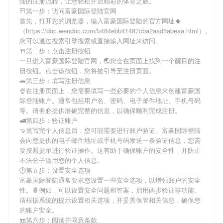
陆
的注册流程，让您轻松开启精彩的体育之旅。
⛩第一步：访问富豪国际登陆官网
首先，打开您的浏览器，输入
富豪国际登陆
的官方网址🌵
（https://doc.wendoc.com/b484ebb41487cba2aad5abeaa.html）。
您可以通过搜索引擎搜索或直接输入网址来访问。
🍴第二步：点击注册按钮
一旦进入
富豪国际登陆
官网，🌏您会在页面上找到一个醒目的注
册按钮。点击该按钮，您将被引导至注册页面。
🚗第三步：填写注册信息
🍨在注册页面上，您需要填写一些必要的个人信息来创建
富豪国
际登陆
账户。通常包括用户名、密码、电子邮件地址、手机号码
等。请务必提供准确完整的信息，以确保顺利完成注册。
🚅第四步：验证账户
🍠填写完个人信息后，您可能需要进行账户验证。
富豪国际登陆
会向您提供的电子邮件地址或手机号码发送一条验证信息，您需
要按照提示进行验证操作。这有助于确保账户的安全性，并防止
不法分子滥用您的个人信息。
🕐第五步：设置安全选项
富豪国际登陆
通常要求您设置一些安全选项，以增强账户的安全
性。🍍例如，可以设置安全问题和答案，启用两步验证等功能。
请根据系统的提示设置相关选项，并妥善保管相关信息，确保您
的账户安全。
📼第六步：阅读并同意条款