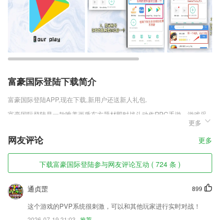
富豪国际登陆下载简介
富豪国际登陆
APP,现在下载,新用户还送新人礼包.
富豪国际登陆是一款唯美画质东方题材即时战斗动作RPG手游，游戏采
更多
用最新的3D物理引擎建模，堪比端游的高清画质，匠心设计的人物让你
的眼前一新，扣人心弦的故事情节，让你欲罢不能，玩家将在这里扮演的
网友评论
更多
是一名修仙者，多样化的结局，玩家可以任意的选择自己的发展路线，喜
欢灵剑仙尊官方版v1.0.0.1这款游戏的玩家千万不要错过!
下载富豪国际登陆参与网友评论互动 ( 724 条 )
富豪国际登陆软件特色
1,造价工具
通贞罡
899
2,全新题库：实时更新考试题库，让您学在考试前沿；
这个游戏的PVP系统很刺激，可以和其他玩家进行实时对战！
3,发布自己的求职需求，通过筛选找到适合自己的一个工作。
2026-07-19 21:03
推荐