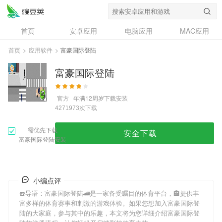
首页
安卓应用
电脑应用
MAC应用
资讯
专题
设计奖
创意应用
首页
>
应用软件
>
富豪国际登陆
问答
富豪国际登陆
官方
年满12周岁
下载安装
次下载
4271973
需优先下载
安全下载
富豪国际登陆安装
小编点评
☎️导语：
富豪国际登陆
🚄是一家备受瞩目的体育平台，🏤提供丰
富多样的体育赛事和刺激的游戏体验。如果您想加入
富豪国际登
陆
的大家庭，参与其中的乐趣，本文将为您详细介绍
富豪国际登