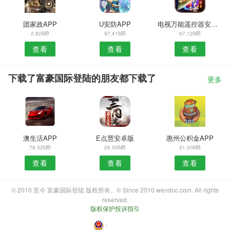
团家政APP
U安防APP
电视万能遥控器安卓版
2.82MB
97.41MB
67.12MB
查看
查看
查看
下载了富豪国际登陆的朋友都下载了
更多
澳生活APP
E点慧安卓版
惠州公积金APP
78.52MB
26.55MB
51.50MB
查看
查看
查看
© 2010 至今 富豪国际登陆 版权所有。© Since 2010 wendoc.com. All rights
reserved.
版权保护投诉指引
・