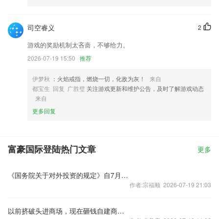
司空睿义
2
游戏的奖励机制太吝啬，不够给力。
2026-07-19 15:50
推荐
伊梦秋
：火焰戒指，燃烧一切，化敌为灰！
来自
都宝生 回复 广胜璧
关注游戏更新和维护公告，及时了解游戏动态
来自
更多回复
富豪国际登陆热门文章
更多
《国务院关于对外投资的规定》自7月1日起施行
作者:宗福顺 2026-07-19 21:03
以前挤破头进商场，现在砸钱自建商圈！比亚迪、一汽、奇瑞图啥？