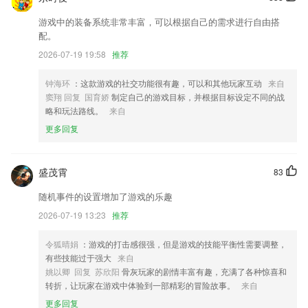
登录增加京东商城app授权登录方式；
游戏中的装备系统非常丰富，可以根据自己的需求进行自由搭
配。
修复已知 bug
2026-07-19 19:58
推荐
优化市民卡二维码的SDK；
联系我们
钟海环
：这款游戏的社交功能很有趣，可以和其他玩家互动
来自
以上就是富豪国际登陆的介绍，如果您喜欢这款软件，您可以到应用商店
窦翔 回复 国育娇
制定自己的游戏目标，并根据目标设定不同的战
进行打分评论，说出您的使用经历，以帮助我们更好的对产品进行优化修
略和玩法路线。
来自
改。
更多回复
盛茂霄
83
随机事件的设置增加了游戏的乐趣
2026-07-19 13:23
推荐
令狐晴娟
：游戏的打击感很强，但是游戏的技能平衡性需要调整，
有些技能过于强大
来自
姚以卿 回复 苏欣阳
骨灰玩家的剧情丰富有趣，充满了各种惊喜和
转折，让玩家在游戏中体验到一部精彩的冒险故事。
来自
更多回复