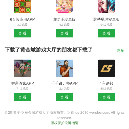
6百阅应用APP
趣走吧安卓版
聚芒星球安卓版
3.73MB
8.96MB
94.27MB
查看
查看
查看
下载了黄金城游戏大厅的朋友都下载了
更多
寄递管家APP
千千设计师APP
1车途邦
71.61MB
2.10MB
48.64MB
查看
查看
查看
© 2010 至今 黄金城游戏大厅 版权所有。© Since 2010 wendoc.com. All rights
reserved.
版权保护投诉指引