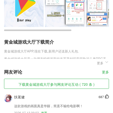
黄金城游戏大厅下载简介
黄金城游戏大厅
APP,现在下载,新用户还送新人礼包.
黄金城游戏大厅是一款拥有惊悚画面的盗墓题材探索冒险战斗类RPG手
更多
游，华丽而亮颜的真实场景让玩家身临其境，选择一个盗墓门派后你将开
启探索属于你的古墓世界，探索到高级宝藏来提升自己的实力，同时还有
网友评论
更多
实时对决的竞技场玩法等着你，绝地探险，九死一生，各种机关重重的任
务等待你来慢慢破解，首先登录游戏就有各种劲爆的武器等来领取。
下载黄金城游戏大厅参与网友评论互动 ( 720 条 )
黄金城游戏大厅软件特色
1,丰富方案
扶茗健
687
2,历年真题模块
这款游戏的画面真是华丽，简直不输给电影啊！
3,难度系数呈现跳跃式，无论是刚入门学习绘画还是零基础，2265都可以
2026-07-13 09:02
推荐