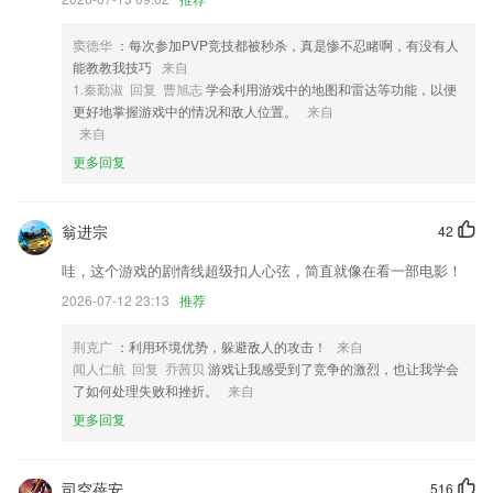
更容易掌握绘画技术。
4,无需法人到场,在自贸区2265云账户平台,线上一键办理
窦德华
：每次参加PVP竞技都被秒杀，真是惨不忍睹啊，有没有人
能教教我技巧
来自
5,【严选好货 分销赚钱】
1.秦勤淑 回复 曹旭志
学会利用游戏中的地图和雷达等功能，以便
6,支持人体变形，能够自由美化图片，把你的形态更好的展示出来。
更好地掌握游戏中的情况和敌人位置。
来自
来自
黄金城游戏大厅软件优势
更多回复
1.海量词作资源，涵盖了南北两宋时期词人的作品。
2.知名专家展示经典治疗方案，推广规范化治疗理念
翁进宗
42
3.【小工具】全面支持图片批量生成pdf功能,支持文字生成pdf功能
哇，这个游戏的剧情线超级扣人心弦，简直就像在看一部电影！
4.·可将任意句子设为重点句并可单独显示
2026-07-12 23:13
推荐
5.基于最新的教科书章节，并根据教科书和相关法律法规对试题库中的试
题进行详细分析。
荆克广
：利用环境优势，躲避敌人的攻击！
来自
闻人仁航 回复 乔茜贝
游戏让我感受到了竞争的激烈，也让我学会
6.国际领先的AZ分级阅读法，914岁孩子都能找到自己喜欢的；
了如何处理失败和挫折。
来自
黄金城游戏大厅更新了什么?
更多回复
新年新气象，纵横小说0版本视觉升级！增加批量购买折扣，不定期还有
精选作品打折促销哦 修复已知Bug
司空蓓安
516