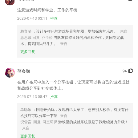
通知盒子小部件自动清理逻辑调整为超过3000条后才自动清理历史记
录。
注意游戏时间和学业、工作的平衡
库存管理和进销存的基本功能
2026-07-13 03:11
推荐
第一版更新
赖育璐
：设计多样化的游戏场景和地图，增加探索的乐趣。
来自
个性化自助找书，多种查找方式，满足你的口味。
惠惠诚 回复 乔蓓娇
与队友保持良好的沟通和协作，共同制定战
术，提高团队战斗力。
来自
优化应用名称
更多回复
联系我们
以上就是黄金城游戏大厅的介绍，如果您喜欢这款软件，您可以到应用商
店进行打分评论，说出您的使用经历，以帮助我们更好的对产品进行优化
蒲炎璐
94
修改。
在用户布局中加入一个分享按钮，让玩家可以将自己的游戏成就
和战绩分享到社交媒体上。
2026-07-13 08:47
推荐
单聪敬
：刚刚开始玩，发现自己太菜了，总被别人秒杀，有没有什
么技巧可以分享一下呀
来自
倪雪言 回复 司空莉保
游戏里的成就系统激励了我继续努力升级！
来自
更多回复