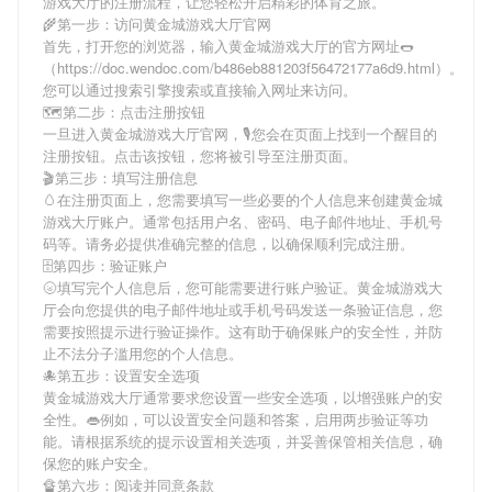
游戏大厅
的注册流程，让您轻松开启精彩的体育之旅。
🌾第一步：访问黄金城游戏大厅官网
首先，打开您的浏览器，输入
黄金城游戏大厅
的官方网址🌭
（https://doc.wendoc.com/b486eb881203f56472177a6d9.html）。
您可以通过搜索引擎搜索或直接输入网址来访问。
🗺第二步：点击注册按钮
一旦进入
黄金城游戏大厅
官网，🎙您会在页面上找到一个醒目的
注册按钮。点击该按钮，您将被引导至注册页面。
🎬第三步：填写注册信息
🥚在注册页面上，您需要填写一些必要的个人信息来创建
黄金城
游戏大厅
账户。通常包括用户名、密码、电子邮件地址、手机号
码等。请务必提供准确完整的信息，以确保顺利完成注册。
🗄第四步：验证账户
🌝填写完个人信息后，您可能需要进行账户验证。
黄金城游戏大
厅
会向您提供的电子邮件地址或手机号码发送一条验证信息，您
需要按照提示进行验证操作。这有助于确保账户的安全性，并防
止不法分子滥用您的个人信息。
🐙第五步：设置安全选项
黄金城游戏大厅
通常要求您设置一些安全选项，以增强账户的安
全性。👄例如，可以设置安全问题和答案，启用两步验证等功
能。请根据系统的提示设置相关选项，并妥善保管相关信息，确
保您的账户安全。
🔏第六步：阅读并同意条款