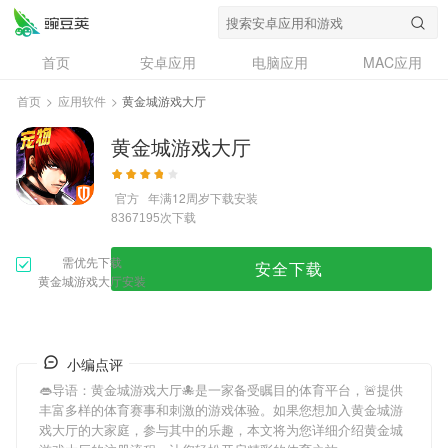
首页
安卓应用
电脑应用
MAC应用
资讯
专题
设计奖
创意应用
首页
>
应用软件
>
黄金城游戏大厅
问答
黄金城游戏大厅
官方
年满12周岁
下载安装
次下载
8367195
需优先下载
安全下载
黄金城游戏大厅安装
小编点评
👄导语：
黄金城游戏大厅
🐙是一家备受瞩目的体育平台，🚨提供
丰富多样的体育赛事和刺激的游戏体验。如果您想加入
黄金城游
戏大厅
的大家庭，参与其中的乐趣，本文将为您详细介绍
黄金城