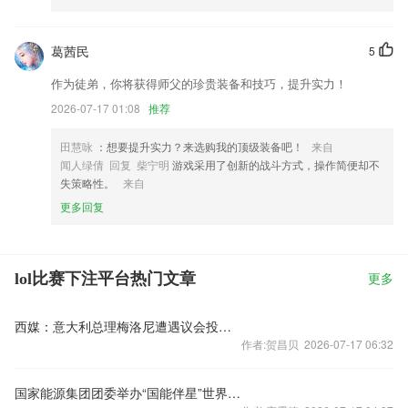
葛茜民
5
作为徒弟，你将获得师父的珍贵装备和技巧，提升实力！
2026-07-17 01:08
推荐
田慧咏
：想要提升实力？来选购我的顶级装备吧！
来自
闻人绿倩 回复 柴宁明
游戏采用了创新的战斗方式，操作简便却不
失策略性。
来自
更多回复
lol比赛下注平台热门文章
更多
西媒：意大利总理梅洛尼遭遇议会投票“重创”
作者:贺昌贝 2026-07-17 06:32
国家能源集团团委举办“国能伴星”世界孤独症关注日主题公益活动