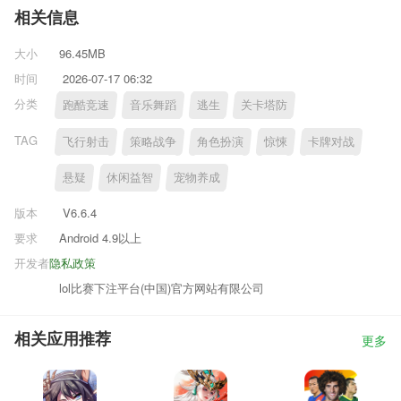
相关信息
大小
96.45MB
时间
2026-07-17 06:32
分类
跑酷竞速
音乐舞蹈
逃生
关卡塔防
TAG
飞行射击
策略战争
角色扮演
惊悚
卡牌对战
悬疑
休闲益智
宠物养成
版本
V6.6.4
要求
Android 4.9以上
开发者
隐私政策
lol比赛下注平台(中国)官方网站有限公司
相关应用推荐
更多