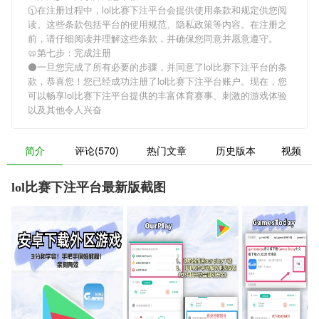
🕥在注册过程中，
lol比赛下注平台
会提供使用条款和规定供您阅
读。这些条款包括平台的使用规范、隐私政策等内容。在注册之
前，请仔细阅读并理解这些条款，并确保您同意并愿意遵守。
🥨第七步：完成注册
⚫一旦您完成了所有必要的步骤，并同意了
lol比赛下注平台
的条
款，恭喜您！您已经成功注册了lol比赛下注平台账户。现在，您
可以畅享
lol比赛下注平台
提供的丰富体育赛事、刺激的游戏体验
以及其他令人兴奋
简介
评论(570)
热门文章
历史版本
视频
lol比赛下注平台最新版截图