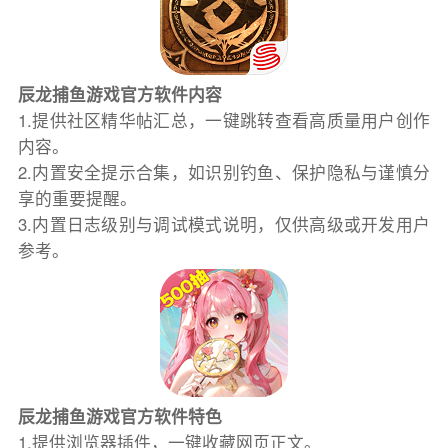
辰龙捕鱼游戏官方软件内容
1.提供社区精华帖汇总，一键跳转查看高质量用户创作
内容。
2.内置安全提示合集，如识别钓鱼、保护隐私与谨慎分
享的重要提醒。
3.内置日志级别与调试模式说明，仅供高级或开发用户
参考。
辰龙捕鱼游戏官方软件特色
1.提供浏览器插件，一键收藏网页正文。