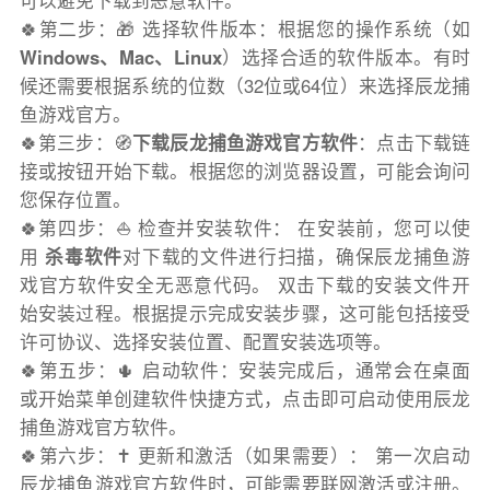
可以避免下载到恶意软件。
🍀第二步：🎁 选择软件版本：根据您的操作系统（如
Windows、Mac、Linux
）选择合适的软件版本。有时
候还需要根据系统的位数（32位或64位）来选择辰龙捕
鱼游戏官方。
🍀第三步：🧭
下载辰龙捕鱼游戏官方软件
：点击下载链
接或按钮开始下载。根据您的浏览器设置，可能会询问
您保存位置。
🍀第四步：⛵️ 检查并安装软件： 在安装前，您可以使
用
杀毒软件
对下载的文件进行扫描，确保辰龙捕鱼游
戏官方软件安全无恶意代码。 双击下载的安装文件开
始安装过程。根据提示完成安装步骤，这可能包括接受
许可协议、选择安装位置、配置安装选项等。
🍀第五步：🌵 启动软件：安装完成后，通常会在桌面
或开始菜单创建软件快捷方式，点击即可启动使用辰龙
捕鱼游戏官方软件。
🍀第六步：✝️ 更新和激活（如果需要）： 第一次启动
辰龙捕鱼游戏官方软件时，可能需要联网激活或注册。