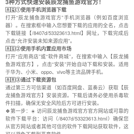
3种方式快速安装辰龙捕鱼游戏官方！
🇦🇶①使用手机浏览器下载
打开“辰龙捕鱼游戏官方”手机浏览器（例如百度浏览
器）。在搜索框中输入您想要下载的应用的全名，点击
下载链接【/8407d/53323613.html】网址，下载完成后
点击“允许安装未知来源应用”。
🇦🇬②使用手机内置应用市场
打开“应用商店”或“软件商城”，在搜索中输入【辰龙捕
鱼游戏官方】，点击“安装”开始自动下载和安装。适用
于华为、小米、oppo、vivo等主流品牌手机。
🇦🇷③通过下载资源包
通过第三方可信渠道（如百度网盘、蓝奏云）获取【辰
龙捕鱼游戏官方】安装资源。下载后请务必使用杀毒软
件扫描，确保无安全风险后方可进行安装。
🍀第一步：☀️ 访问辰龙捕鱼游戏官方官方网站或可靠的
软件下载平台：访问（/8407d/53323613.html）确保您
从官方网站或者其他可信的软件下载网站获取软件，这