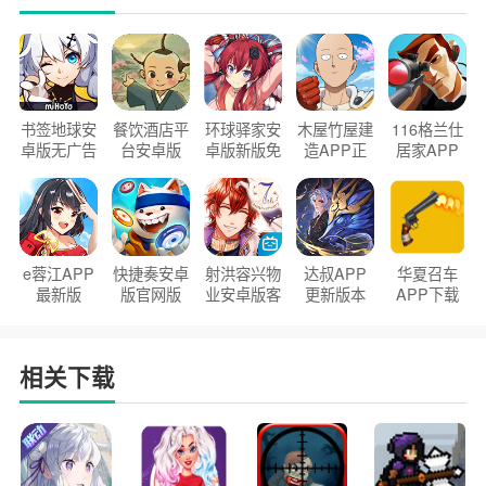
书签地球安
餐饮酒店平
环球驿家安
木屋竹屋建
116格兰仕
卓版无广告
台安卓版
卓版新版免
造APP正
居家APP
官方正版
2026版
费下载
版2026
手机版
e蓉江APP
快捷奏安卓
射洪容兴物
达叔APP
华夏召车
最新版
版官网版
业安卓版客
更新版本
APP下载
户端
2026
安装2026
相关下载