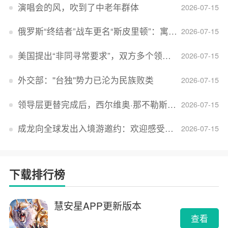
演唱会的风，吹到了中老年群体
2026-07-15
俄罗斯“终结者”战车更名“斯皮里顿”：寓意强大可靠，彰显俄精神力量
2026-07-15
美国提出“非同寻常要求”，双方多个领域分歧依旧，印美贸易谈判进入“关键阶段”
2026-07-15
外交部：''台独''势力已沦为民族败类
2026-07-15
领导层更替完成后，西尔维奥·那不勒斯出任Lucid首席执行官
2026-07-15
成龙向全球发出入境游邀约：欢迎感受无滤镜的真实中国
2026-07-15
下载排行榜
慧安星APP更新版本
查看