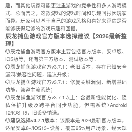
趣，而其他玩家可能更注重游戏的竞争性和多人游戏模
式。总而言之，这款游戏的游戏时间和乐趣回报因玩家
而异。玩家可以基于自己的游戏风格和喜好来评估是否
能够获得足够的游戏乐趣和回报。
辰龙捕鱼游戏官方版本选择建议【2026最新整
理】
💮辰龙捕鱼游戏官方版本主要包括官方版本、安卓版、
iOS版等，还有第三方版本、测试版本等。
💮辰龙捕鱼游戏官方v3.7.1：老旧版本，存在已知安全
漏洞/兼容性问题，建议升级；
💮辰龙捕鱼游戏官方v3.7.1：修复关键漏洞，新增基础
功能，兼容主流系统；
💮辰龙捕鱼游戏官方v3.7.1以上：含最新性能优化、隐
私保护升级及跨平台同步功能，但需系统≥Android
12/iOS 15，旧设备慎选。
💮
建议选择v3.7.1版本：
该版本是2026最新官方版本，
适配安卓8+/iOS13+设备，覆盖95%用户场景，经大规