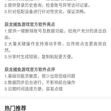
2.提供登录历史查询，检查账号异常访问记录。
3.针对低配设备进行针对性优化，保证流畅。
辰龙捕鱼游戏官方软件亮点
1.提供一键删除账号及数据功能，给用户充分的退出自
由。
2.大量关键操作支持滑动手势，比传统点击更高效自
然。
3.分享时生成短链，复制粘贴更方便。
辰龙捕鱼游戏官方软件点评
1.基础功能灵敏度，很少出现低级问题
2.数据同步后台进行，不影响前台操作
3.日期时间选择方便，容易点错
热门推荐