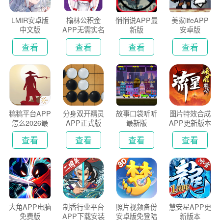
LMIR安卓版
榆林公积金
悄悄说APP最
美家lifeAPP
中文版
APP无需实名
新版
安卓版
认证版
查看
查看
查看
查看
稿稿平台APP
分身双开精灵
故事口袋听听
图片特效合成
怎么2026最
APP正式版
最新版
APP更新版本
新版
2026
查看
查看
查看
查看
大角APP电脑
制香行业平台
照片视频备份
慧安星APP更
免费版
APP下载安装
安卓版免登陆
新版本