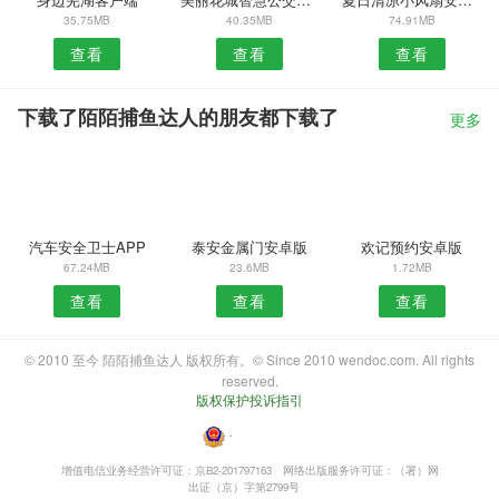
35.75MB
40.35MB
74.91MB
查看
查看
查看
下载了陌陌捕鱼达人的朋友都下载了
更多
汽车安全卫士APP
泰安金属门安卓版
欢记预约安卓版
67.24MB
23.6MB
1.72MB
查看
查看
查看
© 2010 至今 陌陌捕鱼达人 版权所有。© Since 2010 wendoc.com. All rights
reserved.
版权保护投诉指引
・
增值电信业务经营许可证：京B2-201797163
网络出版服务许可证：（署）网
出证（京）字第2799号