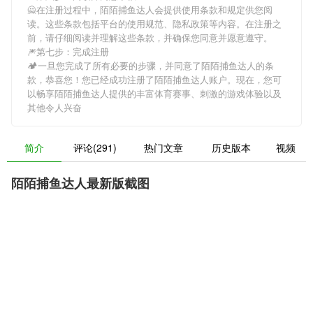
🙅在注册过程中，
陌陌捕鱼达人
会提供使用条款和规定供您阅
读。这些条款包括平台的使用规范、隐私政策等内容。在注册之
前，请仔细阅读并理解这些条款，并确保您同意并愿意遵守。
🎆第七步：完成注册
🏕一旦您完成了所有必要的步骤，并同意了
陌陌捕鱼达人
的条
款，恭喜您！您已经成功注册了陌陌捕鱼达人账户。现在，您可
以畅享
陌陌捕鱼达人
提供的丰富体育赛事、刺激的游戏体验以及
其他令人兴奋
简介
评论(291)
热门文章
历史版本
视频
陌陌捕鱼达人最新版截图