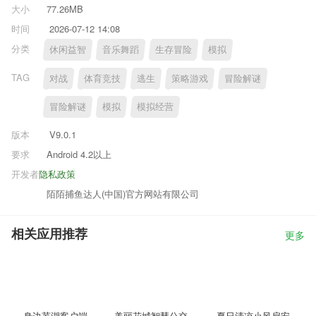
大小
77.26MB
时间
2026-07-12 14:08
分类
休闲益智
音乐舞蹈
生存冒险
模拟
TAG
对战
体育竞技
逃生
策略游戏
冒险解谜
冒险解谜
模拟
模拟经营
版本
V9.0.1
要求
Android 4.2以上
开发者
隐私政策
陌陌捕鱼达人(中国)官方网站有限公司
相关应用推荐
更多
身边芜湖客户端
美丽花城智慧公交安卓版
夏日清凉小风扇安卓版