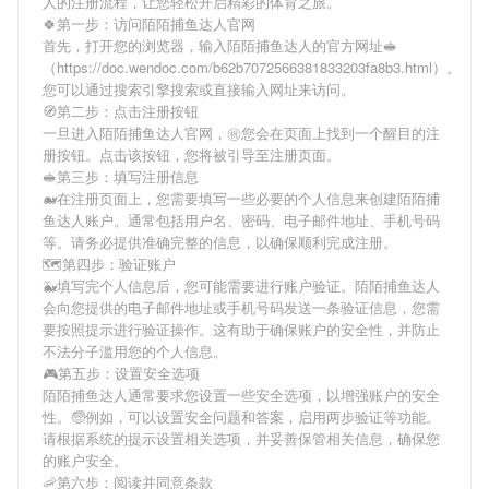
人
的注册流程，让您轻松开启精彩的体育之旅。
🍀第一步：访问陌陌捕鱼达人官网
首先，打开您的浏览器，输入
陌陌捕鱼达人
的官方网址🥪
（https://doc.wendoc.com/b62b7072566381833203fa8b3.html）。
您可以通过搜索引擎搜索或直接输入网址来访问。
🧭第二步：点击注册按钮
一旦进入
陌陌捕鱼达人
官网，㊗您会在页面上找到一个醒目的注
册按钮。点击该按钮，您将被引导至注册页面。
🥪第三步：填写注册信息
🐋在注册页面上，您需要填写一些必要的个人信息来创建
陌陌捕
鱼达人
账户。通常包括用户名、密码、电子邮件地址、手机号码
等。请务必提供准确完整的信息，以确保顺利完成注册。
🗺第四步：验证账户
🐳填写完个人信息后，您可能需要进行账户验证。
陌陌捕鱼达人
会向您提供的电子邮件地址或手机号码发送一条验证信息，您需
要按照提示进行验证操作。这有助于确保账户的安全性，并防止
不法分子滥用您的个人信息。
🎮第五步：设置安全选项
陌陌捕鱼达人
通常要求您设置一些安全选项，以增强账户的安全
性。🧓例如，可以设置安全问题和答案，启用两步验证等功能。
请根据系统的提示设置相关选项，并妥善保管相关信息，确保您
的账户安全。
🦐第六步：阅读并同意条款