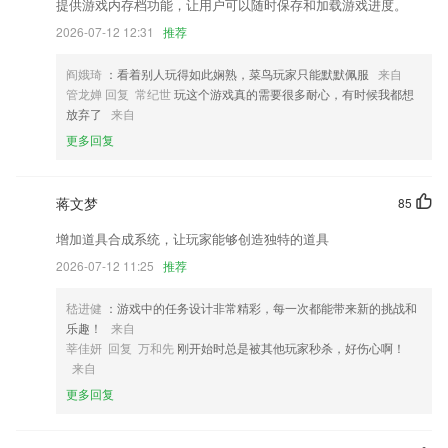
提供游戏内存档功能，让用户可以随时保存和加载游戏进度。
修改隐私权限，保护用户隐私
2026-07-12 12:31
推荐
【优化】“我的”界面煤款及零钱信息视图修改优化；
体重指数 生活助手
阎娥琦
：看着别人玩得如此娴熟，菜鸟玩家只能默默佩服
来自
管龙婵 回复 常纪世
玩这个游戏真的需要很多耐心，有时候我都想
V商会员上线，会员尊享需求无限发商机无限接等多项权益，快来体验
放弃了
来自
吧；
更多回复
个人页增加了收听数据模块，里面有你的航行日志和一些小彩蛋
更新界面设计。
蒋文梦
85
联系我们
以上就是陌陌捕鱼达人的介绍，如果您喜欢这款软件，您可以到应用商店
增加道具合成系统，让玩家能够创造独特的道具
进行打分评论，说出您的使用经历，以帮助我们更好的对产品进行优化修
2026-07-12 11:25
推荐
改。
嵇进健
：游戏中的任务设计非常精彩，每一次都能带来新的挑战和
乐趣！
来自
莘佳妍 回复 万和先
刚开始时总是被其他玩家秒杀，好伤心啊！
来自
更多回复