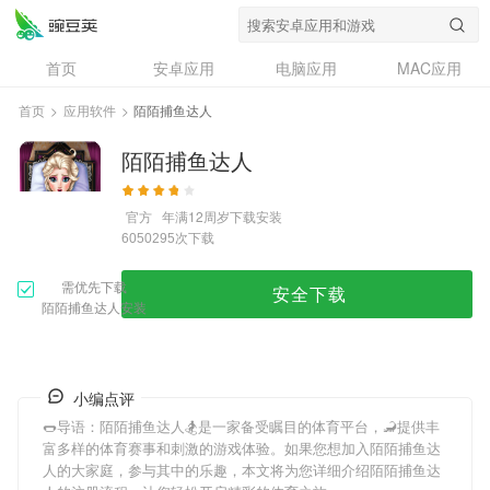
首页
安卓应用
电脑应用
MAC应用
资讯
专题
设计奖
创意应用
首页
>
应用软件
>
陌陌捕鱼达人
问答
陌陌捕鱼达人
官方
年满12周岁
下载安装
次下载
6050295
需优先下载
安全下载
陌陌捕鱼达人安装
小编点评
🌭导语：
陌陌捕鱼达人
🏂是一家备受瞩目的体育平台，🦂提供丰
富多样的体育赛事和刺激的游戏体验。如果您想加入
陌陌捕鱼达
人
的大家庭，参与其中的乐趣，本文将为您详细介绍
陌陌捕鱼达