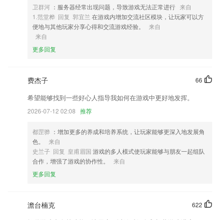
roid设备中，即可随身携带，进行查阅和修改。
卫群河
：服务器经常出现问题，导致游戏无法正常进行
来自
3,【微信缓存清理】
1.范堂桦 回复 郭宜兰
在游戏内增加交流社区模块，让玩家可以方
便地与其他玩家分享心得和交流游戏经验。
来自
4,提供考试报名、考试时间、打印准考证、成绩查询、证书领取等考试资
来自
讯，包含历年真题、考试大纲、备考经验等考试干货。
更多回复
5,随时可以在这里对不同的2265商品的进存销进行自定义管理，多个不同
的数据这里都有记录。
6,出售价之间差距较大，商品利润比较丰厚；
费杰子
66
陌陌捕鱼达人软件优势
希望能够找到一些好心人指导我如何在游戏中更好地发挥。
1.错字
2026-07-12 02:08
推荐
2.汇集各种板块，不管是古典书籍，还是名著，或者文章，文学作品，以
都罡骅
：增加更多的养成和培养系统，让玩家能够更深入地发展角
及古诗词这里均有。
色。
来自
3.儿童英语早教课程结合了最优秀的幼儿英语教育理念和科技，
史兰子 回复 皇甫眉国
游戏的多人模式使玩家能够与朋友一起组队
合作，增强了游戏的协作性。
来自
4.·查看汉字的书法样式，您才能知道正确的书法
更多回复
5.章节练习，各个类别的章节试题可以自由选择，轻松刷章节习题。
6.跟随最新考试大纲更新，让学员能够根据考试大纲有方向地复习；
澹台楠克
622
陌陌捕鱼达人更新了什么?