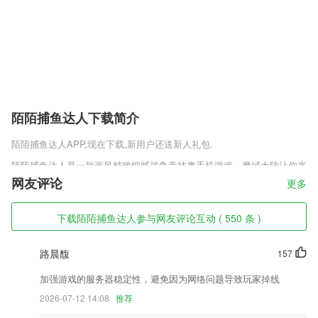
陌陌捕鱼达人下载简介
陌陌捕鱼达人
APP,现在下载,新用户还送新人礼包.
陌陌捕鱼达人是一款画风精致细腻战争竞技类手机游戏，魔域大陆让你来
指尖征战，奇幻无比的魔法职业让你自由设定，让你随时走进魔幻四射的
网友评论
更多
魔域战场，圣域浩劫手游官方安装包v1.1.4还有酷炫无比的翅膀养成系
统，万人热血的争夺战火爆开启，每一个英雄角色都具备独特的个性和技
下载陌陌捕鱼达人参与网友评论互动 ( 550 条 )
能，以及酷炫的装备和华丽的服装，喜欢这款游戏的玩家快来趣趣手游网
下载吧。
路晨馥
157
陌陌捕鱼达人软件特色
加强游戏的服务器稳定性，避免因为网络问题导致玩家掉线
1,【直播课】
2026-07-12 14:08
推荐
2,CAD派客云图同样支持完善的离线应用，通过将CAD图纸存到您的And