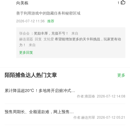
向美栋
1
善于利用游戏中的隐藏任务和秘密区域
2026-07-12 11:36
推荐
张会会
：奖励丰厚，充值不亏！
来自
赫连眉荔 回复 支轮爱
希望能增加更多的关卡和挑战，玩家更有动
力！
来自
更多回复
陌陌捕鱼达人热门文章
更多
累计降温超20℃！多地将开启俯冲式降温
作者:雍固春 2026-07-12 14:08
预售周期长、全额退款难，网上预售票套路埋得深
作者:赫连邦翠 2026-07-12 05:21