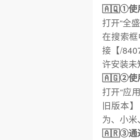
🇦🇶①
打开“全
在搜索框
接【/840
许安装未
🇦🇬
打开“应
旧版本】
为、小米、
🇦🇷③