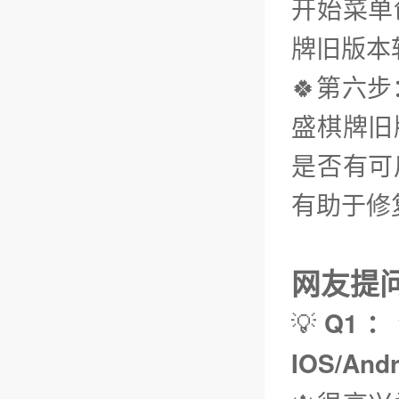
开始菜单
牌旧版本
🍀第六
盛棋牌旧
是否有可
有助于修
网友提问（
💡
Q1：
IOS/An