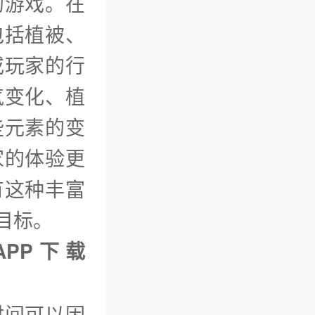
的游戏。在
包括植被、
或玩家的行
气变化、植
些元素的变
家的体验更
有这种丰富
目标。
APP下载
时间可以因