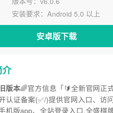
版本号：v6.0.6
安装要求：Android 5.0 以上
安卓版下载
简介
旧版本
🌈官方信息「🔰全新官网正式
开认证备案(✅/)提供官网入口、访
手机版app、全站登录入口.全盛棋