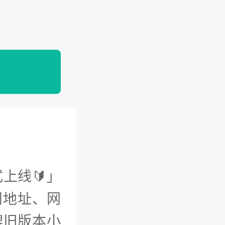
上线🔰」
问地址、网
牌旧版本小