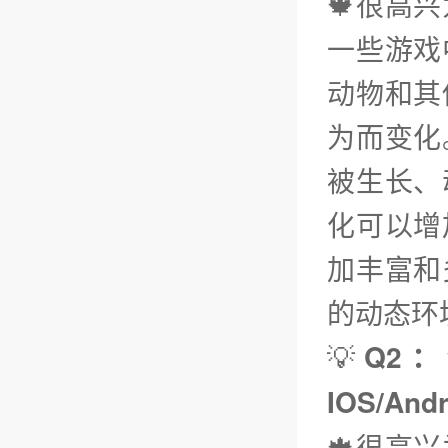
🍁很高
一些游戏
动物和其
为而变化
被生长、
化可以增
加丰富和
的动态环
💡
Q2：
IOS/An
🍁很高