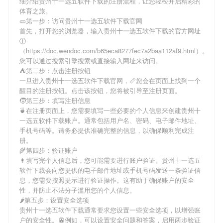
细介绍
贵州十一选五软件下载
的注册流程，让您轻松开启精彩的
体育之旅。
🥒第一步：访问贵州十一选五软件下载官网
首先，打开您的浏览器，输入
贵州十一选五软件下载
的官方网址
🕧
（https://doc.wendoc.com/b65eca8277fec7a2baa112af9.html）。
您可以通过搜索引擎搜索或直接输入网址来访问。
⛺️第二步：点击注册按钮
一旦进入
贵州十一选五软件下载
官网，📏您会在页面上找到一个
醒目的注册按钮。点击该按钮，您将被引导至注册页面。
🧒第三步：填写注册信息
🍵在注册页面上，您需要填写一些必要的个人信息来创建
贵州十
一选五软件下载
账户。通常包括用户名、密码、电子邮件地址、
手机号码等。请务必提供准确完整的信息，以确保顺利完成注
册。
🌾第四步：验证账户
👩填写完个人信息后，您可能需要进行账户验证。
贵州十一选五
软件下载
会向您提供的电子邮件地址或手机号码发送一条验证信
息，您需要按照提示进行验证操作。这有助于确保账户的安全
性，并防止不法分子滥用您的个人信息。
🌶第五步：设置安全选项
贵州十一选五软件下载
通常要求您设置一些安全选项，以增强账
户的安全性。🚈例如，可以设置安全问题和答案，启用两步验证