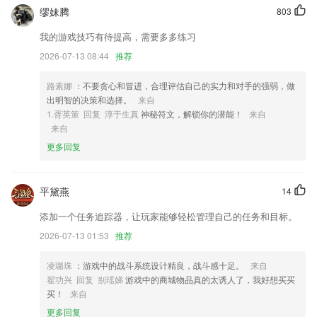
缪妹腾
803
2,支持跟随、环绕自拍模式，可以实时控制无人机的移动。
3,健康南京app健康镇江app南京鼓楼医院挂号网上预约app健康扬州app
我的游戏技巧有待提高，需要多多练习
健康南京ios版
2026-07-13 08:44
推荐
4,汽配商家通过指间宝可以上传汽车维修的资料，供买家参考咨询。
路素娜
：不要贪心和冒进，合理评估自己的实力和对手的强弱，做
5,分享您的爱车。
出明智的决策和选择。
来自
6,智能剪切和提取音乐的内容
1.胥英策 回复 淳于生真
神秘符文，解锁你的潜能！
来自
来自
贵州十一选五软件下载软件优势
更多回复
1.可以搜索自己不会的习题答案和解析，学习更加的简单方便；
2.提供详细的院系介绍、导师信息、专业信息、就业方向指导、历年分
平黛燕
14
数、历年报录比等，为备考生选择专业提供详细信息。
添加一个任务追踪器，让玩家能够轻松管理自己的任务和目标。
3.各种实惠的优质学习工具，成本价咯
2026-07-13 01:53
推荐
4.网约车考试问答题每日一练。
5.超多优质的课程视频可以随时在线进行播放，让你的学习更简单
凌璐珠
：游戏中的战斗系统设计精良，战斗感十足。
来自
翟功兴 回复 别瑶娣
游戏中的商城物品真的太诱人了，我好想买买
6.教育资讯，后台会实时的来更新最新的教育信息，让孩子也可以掌握最
买！
来自
新的教程
更多回复
贵州十一选五软件下载更新了什么?