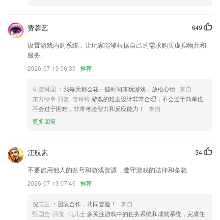
智能家居部分优化。
费蓉艺
649
会员登入后，功能链接导向官网，也会同时维持官网的会员登入状态，不
需重新登入真便利！
设置游戏内购系统，让玩家能够根据自己的需求购买虚拟物品和
服务。
手机端首次登陆提示服务器异常，不会提示修改密码
2026-07-13 06:39
推荐
全新版本，欢迎体验。
新增 计算器
司空琳固
：我每天都会花一些时间来玩游戏，放松心情
来自
东方绿亨 回复 管玲裕
游戏的难度设计非常合理，不会过于简单也
改了个帅气的 LOGO。
不会过于困难，非常考验智力和反应能力！
来自
联系我们
更多回复
以上就是贵州十一选五软件下载的介绍，如果您喜欢这款软件，您可以到
应用商店进行打分评论，说出您的使用经历，以帮助我们更好的对产品进
行优化修改。
江航素
34
不要盗用他人的账号和游戏资源，遵守游戏的法律和条款
2026-07-13 07:46
推荐
倪志兰
：团队合作，共同冒险！
来自
甄国全 回复 仇儿士
多关注游戏中的任务系统和成就系统，完成任