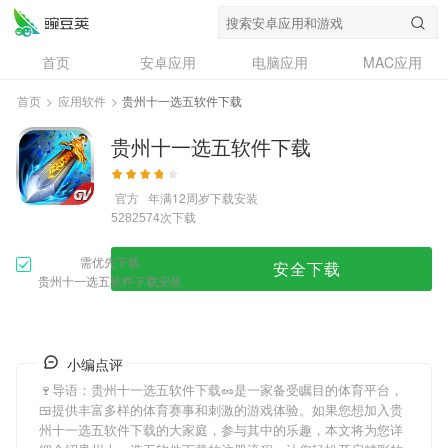
首页
安卓应用
电脑应用
MAC应用
资讯
专题
设计奖
创意应用
首页
>
应用软件
>
贵州十一选五软件下载
问答
贵州十一选五软件下载
官方
年满12周岁
下载安装
次下载
5282574
需优先下载
安全下载
贵州十一选五软件下载安装
小编点评
🍷导语：
贵州十一选五软件下载
🥜是一家备受瞩目的体育平台，
🍱提供丰富多样的体育赛事和刺激的游戏体验。如果您想加入
贵
州十一选五软件下载
的大家庭，参与其中的乐趣，本文将为您详