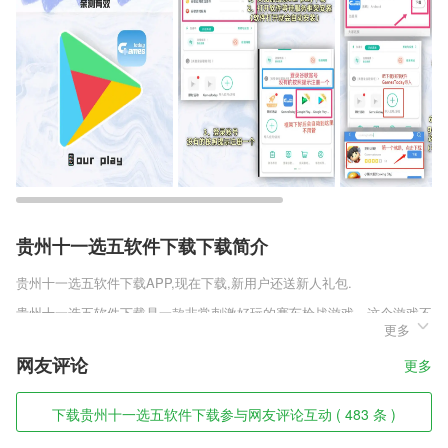
贵州十一选五软件下载下载简介
贵州十一选五软件下载
APP,现在下载,新用户还送新人礼包.
贵州十一选五软件下载是一款非常刺激好玩的赛车枪战游戏，这个游戏不
更多
光是有赛车竞速的元素，还有很多的枪战元素，你的车子上会搭配很多的
武器，让你和对手攻击，这里会有很多对手你必须要把他们都消灭掉才能
网友评论
更多
获得比赛的胜利，其他人也是会攻击的，非常的刺激。
贵州十一选五软件下载软件特色
下载贵州十一选五软件下载参与网友评论互动 ( 483 条 )
1,使用看板，位置地图，图表等报表查看任务关键型数据。