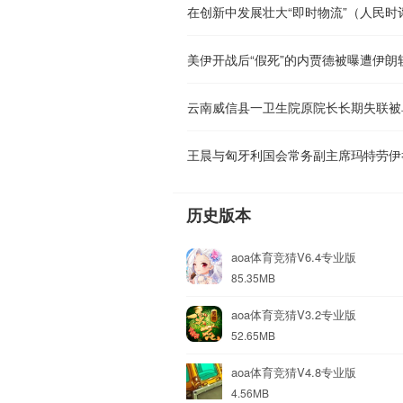
在创新中发展壮大“即时物流”（人民时
美伊开战后“假死”的内贾德被曝遭伊朗
云南威信县一卫生院原院长长期失联被
王晨与匈牙利国会常务副主席玛特劳伊
历史版本
aoa体育竞猜V6.4专业版
85.35MB
aoa体育竞猜V3.2专业版
52.65MB
aoa体育竞猜V4.8专业版
4.56MB