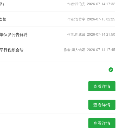
评）
作者:武伯光 2026-07-14 17:32
软禁
作者:管竹宇 2026-07-15 02:25
单位发公告解聘
作者:周成诚 2026-07-14 21:50
举行视频会晤
作者:闻人钧娜 2026-07-14 17:45
查看详情
查看详情
查看详情