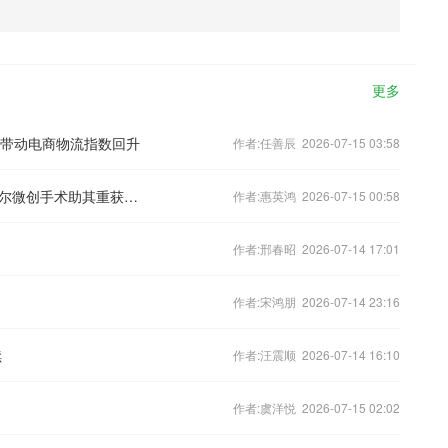
更多
旺季带动电商物流指数回升
作者:任善辰 2026-07-15 03:58
六旬阿姨视力骤降至仅辨手指，南昌爱尔微创手术助其重获清晰“视”界
作者:惠英鸿 2026-07-15 00:58
作者:邢春昭 2026-07-14 17:01
作者:宋鸿朋 2026-07-14 23:16
续
作者:汪震顺 2026-07-14 16:10
作者:虞洋悦 2026-07-15 02:02