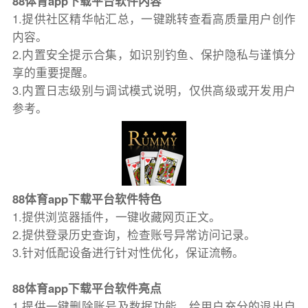
88体育app下载平台软件内容
1.提供社区精华帖汇总，一键跳转查看高质量用户创作
内容。
2.内置安全提示合集，如识别钓鱼、保护隐私与谨慎分
享的重要提醒。
3.内置日志级别与调试模式说明，仅供高级或开发用户
参考。
88体育app下载平台软件特色
1.提供浏览器插件，一键收藏网页正文。
2.提供登录历史查询，检查账号异常访问记录。
3.针对低配设备进行针对性优化，保证流畅。
88体育app下载平台软件亮点
1.提供一键删除账号及数据功能，给用户充分的退出自