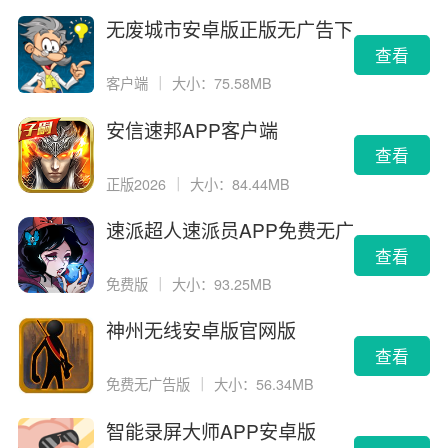
无废城市安卓版正版无广告下
载
查看
客户端
｜
大小：75.58MB
安信速邦APP客户端
查看
正版2026
｜
大小：84.44MB
速派超人速派员APP免费无广
告版
查看
免费版
｜
大小：93.25MB
神州无线安卓版官网版
查看
免费无广告版
｜
大小：56.34MB
智能录屏大师APP安卓版