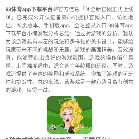
88体育app下载平台
🌈官方信息「🔰全新官网正式上线
🔰」已完成公开认证备案(✅/)提供官网入口、访问地
址、网页版本、手机版app、全站登录入口.88体育app
下载平台小编游戏分析总结：通过对游戏的分析，我认
为该游戏具有丰富的玩法和多样化的关卡设计，能够给
玩家带来不同的挑战和乐趣。游戏的画面精美，音效逼
真，能够营造出良好的游戏氛围。游戏的操作简单易
懂，上手难度适中，适合各个年龄段的玩家。同时，游
戏还提供了丰富的奖励和成就系统，增加了游戏的可玩
性和挑战性。总的来说，该游戏是一款有趣且富有创意
的游戏，值得一试。