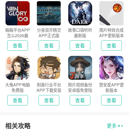
稿稿平台APP
分身双开精灵
故事口袋听听
图片特效合成
怎么2026最
APP正式版
最新版
APP更新版本
新版
2026
查看
查看
查看
查看
大角APP电脑
制香行业平台
照片视频备份
慧安星APP更
免费版
APP下载安装
安卓版免登陆
新版本
2026
版
查看
查看
查看
查看
相关攻略
更多