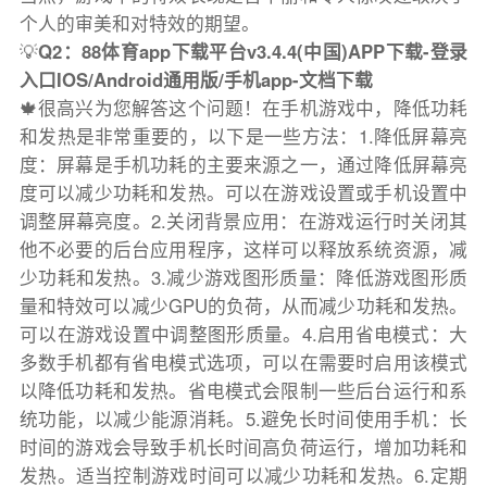
个人的审美和对特效的期望。
💡
Q2：88体育app下载平台v3.4.4(中国)APP下载-登录
入口IOS/Android通用版/手机app-文档下载
🍁很高兴为您解答这个问题！在手机游戏中，降低功耗
和发热是非常重要的，以下是一些方法：1.降低屏幕亮
度：屏幕是手机功耗的主要来源之一，通过降低屏幕亮
度可以减少功耗和发热。可以在游戏设置或手机设置中
调整屏幕亮度。2.关闭背景应用：在游戏运行时关闭其
他不必要的后台应用程序，这样可以释放系统资源，减
少功耗和发热。3.减少游戏图形质量：降低游戏图形质
量和特效可以减少GPU的负荷，从而减少功耗和发热。
可以在游戏设置中调整图形质量。4.启用省电模式：大
多数手机都有省电模式选项，可以在需要时启用该模式
以降低功耗和发热。省电模式会限制一些后台运行和系
统功能，以减少能源消耗。5.避免长时间使用手机：长
时间的游戏会导致手机长时间高负荷运行，增加功耗和
发热。适当控制游戏时间可以减少功耗和发热。6.定期