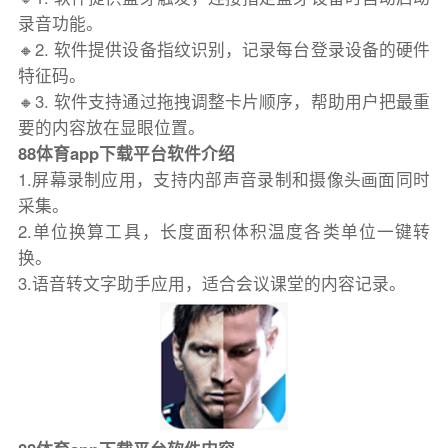
录音功能。
🔸2. 软件提供设备指纹识别，记录每台登录设备的硬件
特征码。
🔸3. 软件支持通过拖拽调整卡片顺序，帮助用户把最重
要的内容放在显眼位置。
88体育app下载平台软件介绍
1.屏幕录制应用，支持内部声音录制和摄像头画面同时
采集。
2.单位换算工具，长度面积体积温度各类单位一键转
换。
3.语音转文字助手应用，适合会议课堂的内容记录。