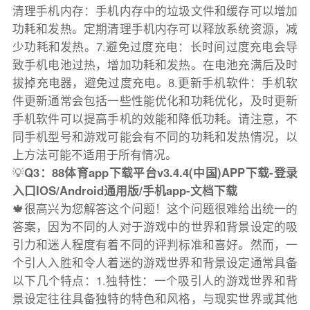
清理手机内存：手机内存中的垃圾文件和缓存可以增加
功耗和发热。定期清理手机内存可以释放系统资源，减
少功耗和发热。7.避免过度充电：长时间过度充电会导
致手机电池过热，增加功耗和发热。在电池充满后及时
拔掉充电器，避免过度充电。8.更新手机软件：手机软
件更新通常会包括一些性能优化和功耗优化，及时更新
手机软件可以提高手机的效能和降低功耗。请注意，不
同手机型号和游戏可能会有不同的功耗和发热情况，以
上方法可能不适用于所有情况。
💡
Q3：88体育app下载平台v3.4.4(中国)APP下载-登录
入口IOS/Android通用版/手机app-文档下载
🍁很高兴为您解答这个问题！这个问题很难给出统一的
答案，因为不同的人对于游戏中的世界和背景设定的吸
引力和迷人程度有着不同的评判标准和喜好。然而，一
个引人入胜和令人着迷的游戏世界和背景设定通常具备
以下几个特点：1.独特性：一个吸引人的游戏世界和背
景设定往往具备独特的特色和风格，与现实世界或其他