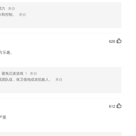
精力
来自
作和控制。
来自
626
有乐趣。
避免沉迷游戏 ！
来自
或团队战，保卫领地或攻陷敌人。
来自
612
严重