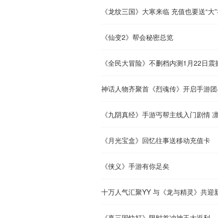
《龙纹三国》大寒来临 充值也要送“大”
《仙变2》帮会秘密总览
《全民大冒险》不删档内测1月22日震
神话人物齐聚首《烈魂传》开启手游团
《九阴真经》手游丐帮主线入门剧情 
《月光宝盒》回忆往事送移动充值卡
《侠义》手游有你足矣
十万人气汇聚YY 与《龙与精灵》共迎
《真三国快打》限时首冲神玉大返利