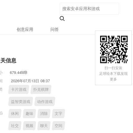
创意应用
问答
相关信息
扫一扫安装
小
679.44MB
足球绘本下载发现
更多
间
2026年07月13日 08:37
类
卡片游戏
扑克棋牌
益智类游戏
动作游戏
AG
休闲
趣味
消除
文字
社交
视频
聊天
空间