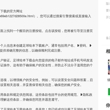
版
要
本下载的官方网址
17f339eb69eb1227d28500e.html）。您可以通过搜索引擎搜索或直接输入
开
页面上找到一个醒目的注册按钮。点击该按钮，您将被引导至注册页
备案
个人信息来创建足球绘本下载账户。通常包括用户名、❥密码、❥
必提供准确完整的信息，以确保顺利完成注册。
账户验证。足球绘本下载会向您提供的电子邮件地址或手机号码发送
验证操作。这有助于确保账户的安全性，并防止不法分子滥用您的个
全选项，以增强账户的安全性。例如，可以设置安全问题和答案，启
示设置相关选项，并妥善保管相关信息，确保您的账户安全。
使用条款和规定供您阅读。这些条款包括平台的使用规范、❥隐私政
并理解这些条款，并确保您同意并愿意遵守。
意了足球绘本下载的条款，恭喜您！您已经成功注册了足球绘本下载