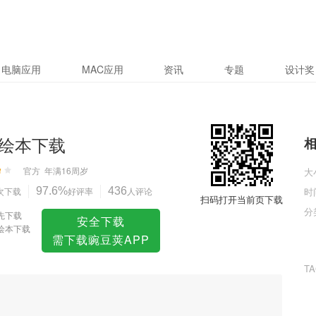
电脑应用
MAC应用
资讯
专题
设计奖
绘本下载
官方
年满16周岁
大
次下载
97.6%
好评率
436
人评论
时
扫码打开当前页下载
分
先下载
安全下载
绘本下载
需下载豌豆荚APP
T