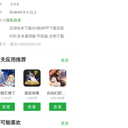
本
0.0.6
求
Android 8.0 以上
发者
隐私政策
足球绘本下载(中国)APP下载安装
IOS/安卓通用版/手机版-文档下载
号：豫B2-20030028-29
相关应用推荐
更多
猫猫它饿了
瘟疫病毒
自由幻想星耀版
3.35GB
2.86GB
399.98MB
查看
查看
查看
你可能喜欢
更多