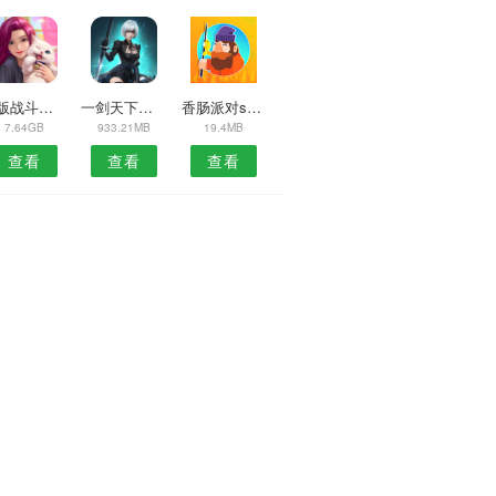
模版战斗之心传承中文汉化版1.5.4
一剑天下傲剑遮天
香肠派对s6赛季
7.64GB
933.21MB
19.4MB
查看
查看
查看