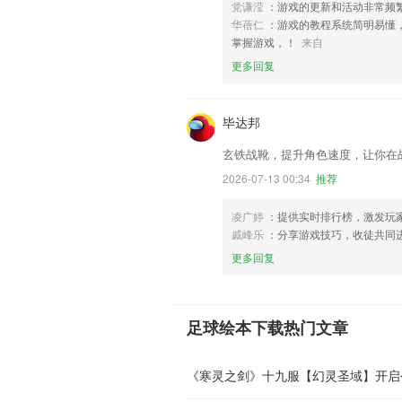
党谦滢
：游戏的更新和活动非常频
华蓓仁
：游戏的教程系统简明易懂
掌握游戏，！
来自
更多回复
毕达邦
玄铁战靴，提升角色速度，让你在
2026-07-13 00:34
推荐
凌广婷
：提供实时排行榜，激发玩
戚峰乐
：分享游戏技巧，收徒共同
更多回复
足球绘本下载热门文章
《寒灵之剑》十九服【幻灵圣域】开启