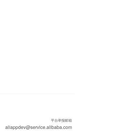
平台举报邮箱
aliappdev@service.alibaba.com