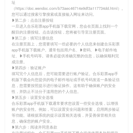
址
（https://doc.wendoc.com/b73aec46714e9df3a117734dd.html）。
您可以通过搜索引擎搜索或直接输入网址来访问。
❥第二步：点击注册按钮
一旦进入合乐彩票app手机版下载官网，您会在页面上找到一个
醒目的注册按钮。点击该按钮，您将被引导至注册页面。
❥第三步：填写注册信息
在注册页面上，您需要填写一些必要的个人信息来创建合乐彩票
app手机版下载账户。通常包括用户名、❥密码、❥电子邮件地
址、❥手机号码等。请务必提供准确完整的信息，以确保顺利完
成注册。
❥第四步：验证账户
填写完个人信息后，您可能需要进行账户验证。合乐彩票app手
机版下载会向您提供的电子邮件地址或手机号码发送一条验证信
息，您需要按照提示进行验证操作。这有助于确保账户的安全
性，并防止不法分子滥用您的个人信息。
❥第五步：设置安全选项
合乐彩票app手机版下载通常要求您设置一些安全选项，以增强
账户的安全性。例如，可以设置安全问题和答案，启用两步验证
等功能。请根据系统的提示设置相关选项，并妥善保管相关信
息，确保您的账户安全。
❥第六步：阅读并同意条款
在注册过程中，合乐彩票app手机版下载会提供使用条款和规定