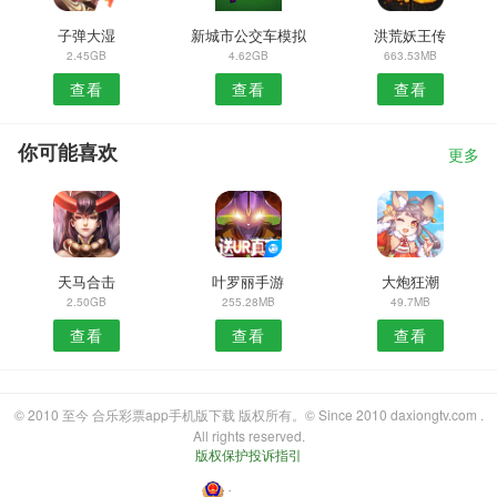
子弹大湿
新城市公交车模拟
洪荒妖王传
2.45GB
4.62GB
663.53MB
查看
查看
查看
你可能喜欢
更多
天马合击
叶罗丽手游
大炮狂潮
2.50GB
255.28MB
49.7MB
查看
查看
查看
© 2010 至今 合乐彩票app手机版下载 版权所有。© Since 2010 daxiongtv.com .
All rights reserved.
版权保护投诉指引
・