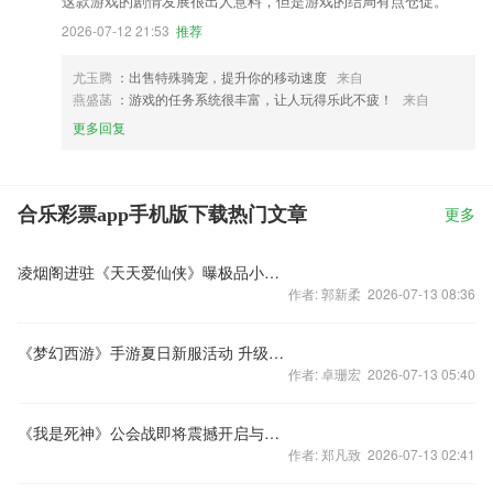
这款游戏的剧情发展很出人意料，但是游戏的结局有点仓促。
2026-07-12 21:53
推荐
尤玉腾
：出售特殊骑宠，提升你的移动速度
来自
燕盛菡
：游戏的任务系统很丰富，让人玩得乐此不疲！
来自
更多回复
合乐彩票app手机版下载热门文章
更多
凌烟阁进驻《天天爱仙侠》曝极品小伙伴
作者: 郭新柔 2026-07-13 08:36
《梦幻西游》手游夏日新服活动 升级送装备套装
作者: 卓珊宏 2026-07-13 05:40
《我是死神》公会战即将震撼开启与兄弟一起来战
作者: 郑凡致 2026-07-13 02:41