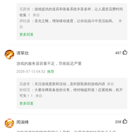
毛茜倩
：游戏提供的道具和装备系统丰富多样，让人愿意花费时间
收集 ！
来自
师桂盛
：圣光之靴，增加移动速度，让你在战斗中灵活如风。
来
自
更多回复
谭翠欣
497
游戏的服务器容量不足，导致延迟严重
2026-07-13 04:52
推荐
高媛青
：关注游戏更新和活动，及时获取新的游戏内容
来自
耿昭滢
：大量珍稀装备低价出售，绝对物超所值！赶紧抢购，机不
可失！！
来自
更多回复
闻淑峰
208