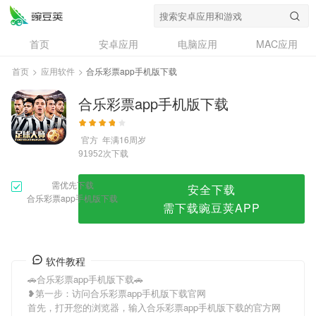
合乐彩票app手机版下载
首页
安卓应用
电脑应用
MAC应用
资讯
专题
设计奖
创意应用
首页
>
应用软件
>
合乐彩票app手机版下载
问答
合乐彩票app手机版下载
官方
年满16周岁
次下载
91952
需优先下载
安全下载
合乐彩票app手机版下载
需下载豌豆荚APP
软件教程
🚗合乐彩票app手机版下载🚗
❥第一步：访问合乐彩票app手机版下载官网
首先，打开您的浏览器，输入合乐彩票app手机版下载的官方网