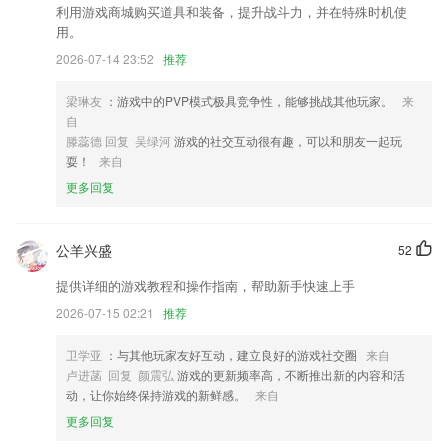
利用游戏商城购买道具和装备，提升战斗力，并在特殊时机使
火车票抢票低价机票特价酒店汽车票门票在线预订
用。
新增【扫地机器人】勿扰模式禁区虚拟墙动态效果等功能
2026-07-14 23:52
推荐
以上就是十大正规网赌游戏入口的介绍，如果您喜欢这款软件，您可以到
应用商店进行打分评论，说出您的使用经历，以帮助我们更好的对产品进
梁琳友
：游戏中的PVP模式极具竞争性，能够挑战其他玩家。
来
行优化修改。
自
滕蕊德 回复 吴绿河
游戏的社交互动很有趣，可以和朋友一起玩
修复罕见Bug
耍！
来自
以上就是乐鱼体育的介绍，如果您喜欢这款软件，您可以到应用商店进行
更多回复
打分评论，说出您的使用经历，以帮助我们更好的对产品进行优化修改。
解决民情速递不能正常使用的问题
公羊兴盛
52
联系我们
以上就是京城国际登录的介绍，如果您喜欢这款软件，您可以到应用商店
提供详细的游戏教程和操作指南，帮助新手快速上手
进行打分评论，说出您的使用经历，以帮助我们更好的对产品进行优化修
2026-07-15 02:21
推荐
改。
卫学亚
：与其他玩家友好互动，建立良好的游戏社交圈
来自
卢进菡 回复 颜震弘
游戏的更新频率高，不断推出新的内容和活
动，让你始终保持游戏的新鲜感。
来自
更多回复