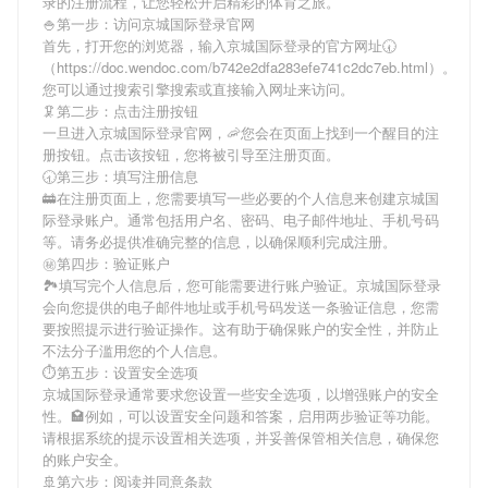
录
的注册流程，让您轻松开启精彩的体育之旅。
🍚第一步：访问京城国际登录官网
首先，打开您的浏览器，输入
京城国际登录
的官方网址🕢
（https://doc.wendoc.com/b742e2dfa283efe741c2dc7eb.html）。
您可以通过搜索引擎搜索或直接输入网址来访问。
🦑第二步：点击注册按钮
一旦进入
京城国际登录
官网，🦐您会在页面上找到一个醒目的注
册按钮。点击该按钮，您将被引导至注册页面。
🕣第三步：填写注册信息
🚋在注册页面上，您需要填写一些必要的个人信息来创建
京城国
际登录
账户。通常包括用户名、密码、电子邮件地址、手机号码
等。请务必提供准确完整的信息，以确保顺利完成注册。
㊙第四步：验证账户
🏞填写完个人信息后，您可能需要进行账户验证。
京城国际登录
会向您提供的电子邮件地址或手机号码发送一条验证信息，您需
要按照提示进行验证操作。这有助于确保账户的安全性，并防止
不法分子滥用您的个人信息。
⏱第五步：设置安全选项
京城国际登录
通常要求您设置一些安全选项，以增强账户的安全
性。🏩例如，可以设置安全问题和答案，启用两步验证等功能。
请根据系统的提示设置相关选项，并妥善保管相关信息，确保您
的账户安全。
🚢第六步：阅读并同意条款