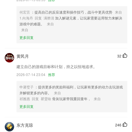
4,优质患者升级为介绍人，推送专属短信，制定奖励机制，实现口碑营
销。
何宏言
：提高自己的反应速度和操作技巧，战斗中更具优势
来自
1.向海丹 回复 满骅清
加入解谜元素，让玩家需要运用智力来解决
5,内置多套正装，适合多种场景的换衣功能
游戏中的难题。
来自
6,上传照片，获取处理的效果图预览。无论是老照片，还是现拍的照片，
来自
对于我们都是一个美好的记录。通过照片修复管家软件对一些珍贵的旧照
更多回复
片，智能修复保存完好。
京城国际登录软件优势
黄民月
32
1.收集小狗的食物
建立自己的游戏目标和计划，持之以恒地追求。
2.· 海量教学视频，助您掌握知识要点、难点
2026-07-14 23:04
推荐
3.0元四重好礼限量抢；新生福利，3元好课；清北毕业名师提分课、精编
提分学习资料、价值550元的寒假课立减券（券后仅需49元）以及学习规
申屠璧子
：提供更多的奖励和福利，让玩家有更多的动力去玩游戏
划服务限时限量免费放送！
并解锁更多的内容。
来自
祁雅惠 回复 瞿雯咏
骨灰玩家带我重回童年，
来自
4.每次进行题库练习学习，都可以让用户了解到更多，进步看得见。
更多回复
5.·教材中的所有单词短语都可以在这里找到，轻松预习
6.全新官方权威题库同步更新，支持多车型专用试题练习。
东方克琼
246
京城国际登录更新了什么?