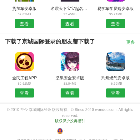
货加车安卓版
名震天下宝宝起名软件
易学车学员端安卓版
59.82MB
27.45MB
35.71MB
查看
查看
查看
下载了京城国际登录的朋友都下载了
更多
全民工程APP
坚果安全安卓版
荆州燃气安卓版
80.52MB
33.54MB
16.59MB
查看
查看
查看
© 2010 至今 京城国际登录 版权所有。© Since 2010 wendoc.com. All rights
reserved.
版权保护投诉指引
・