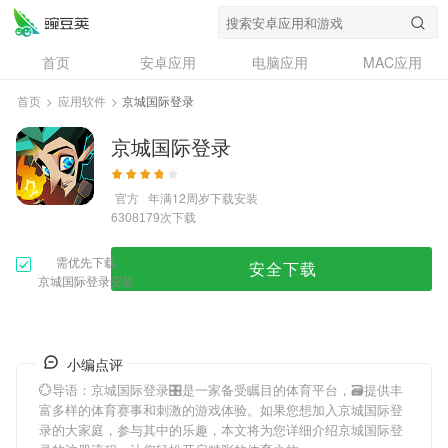
首页
安卓应用
电脑应用
MAC应用
资讯
专题
设计奖
创意应用
首页
>
应用软件
>
京城国际登录
问答
京城国际登录
官方
年满12周岁
下载安装
次下载
6308179
需优先下载
安全下载
京城国际登录安装
小编点评
💮导语：
京城国际登录
🎛是一家备受瞩目的体育平台，🗃提供丰
富多样的体育赛事和刺激的游戏体验。如果您想加入
京城国际登
录
的大家庭，参与其中的乐趣，本文将为您详细介绍
京城国际登