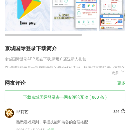
京城国际登录下载简介
京城国际登录
APP,现在下载,新用户还送新人礼包.
京城国际登录是一款趣味无限的奇妙修仙手游，玩家们在游戏当中不断的
更多
提升自己的修为，在这个过程当中，还有可能遇到自己的旷世情缘，开启
一段美好的奇妙双修之旅，各种真实再现的奇妙情节，丝毫不亚于小说的
网友评论
更多
武侠描述，非常适合修仙迷游玩。
京城国际登录软件特色
下载京城国际登录参与网友评论互动 ( 863 条 )
1,公交闹铃
邱莉艺
326
2,【斗图表情】暴漫沙雕搞笑萌娃宠，更有套路、小表情特色专区，助你
打遍天下
熟悉游戏规则，掌握技能和装备的合理搭配
3,业内领先直播视频算法，低延迟，保证高清晰度视频直播效果。
2026-07-15 03:55
推荐