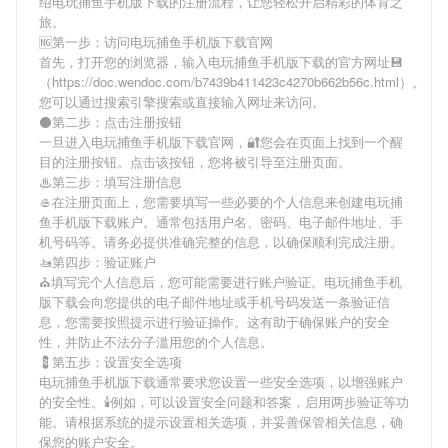
绍
电玩捕鱼手机版下载
的注册流程，让您轻松开启精彩的体育之
旅。
🆖第一步：访问电玩捕鱼手机版下载官网
首先，打开您的浏览器，输入
电玩捕鱼手机版下载
的官方网址💾
（https://doc.wendoc.com/b7439b411423c4270b662b56c.html）。
您可以通过搜索引擎搜索或直接输入网址来访问。
⚫第二步：点击注册按钮
一旦进入
电玩捕鱼手机版下载
官网，🔐您会在页面上找到一个醒
目的注册按钮。点击该按钮，您将被引导至注册页面。
♨第三步：填写注册信息
🥌在注册页面上，您需要填写一些必要的个人信息来创建
电玩捕
鱼手机版下载
账户。通常包括用户名、密码、电子邮件地址、手
机号码等。请务必提供准确完整的信息，以确保顺利完成注册。
🚤第四步：验证账户
⛪️填写完个人信息后，您可能需要进行账户验证。
电玩捕鱼手机
版下载
会向您提供的电子邮件地址或手机号码发送一条验证信
息，您需要按照提示进行验证操作。这有助于确保账户的安全
性，并防止不法分子滥用您的个人信息。
💈第五步：设置安全选项
电玩捕鱼手机版下载
通常要求您设置一些安全选项，以增强账户
的安全性。🕯例如，可以设置安全问题和答案，启用两步验证等功
能。请根据系统的提示设置相关选项，并妥善保管相关信息，确
保您的账户安全。