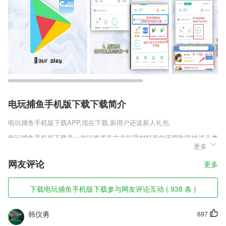
电玩捕鱼手机版下载下载简介
电玩捕鱼手机版下载
APP,现在下载,新用户还送新人礼包.
电玩捕鱼手机版下载是一款以唯美东方玄幻题材打造的无限制竞技战斗类
更多
MMORPG手机游戏，游戏中有大家所熟悉的角色可选，随心战斗冒险闯
关厮杀竞技，展现自我闯关厮杀，浪漫修仙邂逅情缘，萌宠坐骑随你遨游
网友评论
更多
三界。画风多变战斗多样，主题丰富趣味厮杀，领略东方仙侠特色场景，
能给你带来一种梦幻刺激的感觉。
下载电玩捕鱼手机版下载参与网友评论互动 ( 938 条 )
电玩捕鱼手机版下载软件特色
1,餐饮行业能够接受客户的预约以及客户的就餐服务。
韩仪勇
697