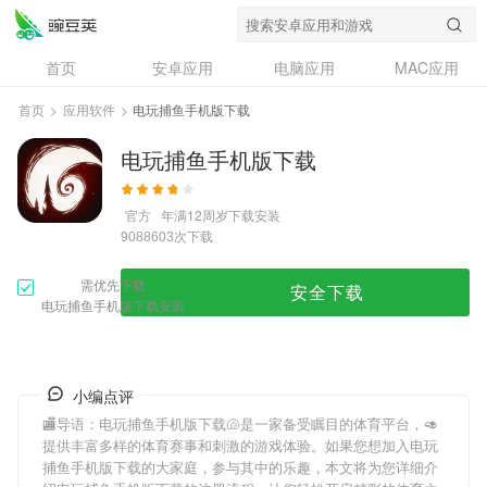
首页
安卓应用
电脑应用
MAC应用
资讯
专题
设计奖
创意应用
首页
>
应用软件
>
电玩捕鱼手机版下载
问答
电玩捕鱼手机版下载
官方
年满12周岁
下载安装
次下载
9088603
需优先下载
安全下载
电玩捕鱼手机版下载安装
小编点评
🏬导语：
电玩捕鱼手机版下载
🐚是一家备受瞩目的体育平台，🥑
提供丰富多样的体育赛事和刺激的游戏体验。如果您想加入
电玩
捕鱼手机版下载
的大家庭，参与其中的乐趣，本文将为您详细介