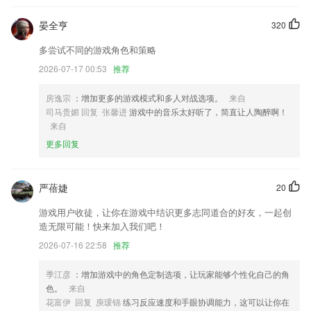
活动内容调整
晏全亨
320
灵活设置定时任务
多尝试不同的游戏角色和策略
增加闪退的日志捕捉反馈。
2026-07-17 00:53
推荐
修复了个人中心无法滑动的问题；
房逸宗
：增加更多的游戏模式和多人对战选项。
来自
规范隐私政策
司马贵媚 回复 张馨进
游戏中的音乐太好听了，简直让人陶醉啊！
联系我们
来自
以上就是电玩捕鱼手机版下载的介绍，如果您喜欢这款软件，您可以到应
更多回复
用商店进行打分评论，说出您的使用经历，以帮助我们更好的对产品进行
优化修改。
严蓓婕
20
游戏用户收徒，让你在游戏中结识更多志同道合的好友，一起创
造无限可能！快来加入我们吧！
2026-07-16 22:58
推荐
季江彦
：增加游戏中的角色定制选项，让玩家能够个性化自己的角
色。
来自
花富伊 回复 庾瑗锦
练习反应速度和手眼协调能力，这可以让你在