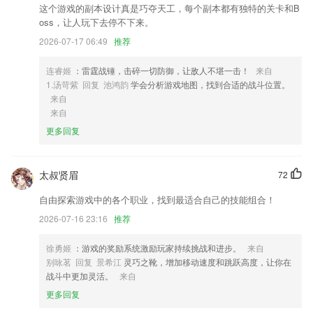
2,免费听课项目；
这个游戏的副本设计真是巧夺天工，每个副本都有独特的关卡和B
3,『赞赏』粉丝赞赏，礼物打call更给力！
oss，让人玩下去停不下来。
2026-07-17 06:49
推荐
4,【古诗古韵 国学熏陶】像必背古诗词、唐诗、国学经典、古词，都是
宝宝们要掌握的知识哦！
连睿姬
：雷霆战锤，击碎一切防御，让敌人不堪一击！
来自
5,更多优惠券、秒杀活动，定期举办。
1.汤苛紫 回复 池鸿韵
学会分析游戏地图，找到合适的战斗位置。
6,支持身份证复印，复印的时候有着普通复印和身份证复印两种模式；
来自
来自
电玩捕鱼手机版下载软件优势
更多回复
1.以CEO学法课为代表，提升孩子学习力，打造全素养学霸
2.·操作简单，内容清晰，趣味性强，是亲子互动方式的创新
太叔贤眉
72
3.学习生活需求全方位满足
自由探索游戏中的各个职业，找到最适合自己的技能组合！
4.快速搜索所需内容，并准确记录学习记录的每个部分。
2026-07-16 23:16
推荐
5.大量精品课程视频资源可免费在线学习；
徐勇姬
：游戏的奖励系统激励玩家持续挑战和进步。
来自
6.专属课程定制服务，能够根据学生学习时间和工作人员办公时间合理分
别咏茗 回复 景希江
灵巧之靴，增加移动速度和跳跃高度，让你在
配学习任务，提高学习效率。
战斗中更加灵活。
来自
电玩捕鱼手机版下载更新了什么?
更多回复
订单新增多条件筛选