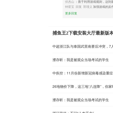
伏杰山
：善于利用游戏规则，达到
钟星宝 回复 郭瑾义
加强游戏的反
更多回复
捕鱼王2下载安装大厅最新版
中超浙江队与泰国武里南赛后冲突，7人
濮存昕：我是被观众当场考试的学生
中疾控：11月份新增新冠病毒感染重症
26地物价下降，这三地“八连降”，你家
濮存昕：我是被观众当场考试的学生
浙江宣传：五问“人肉开盒”