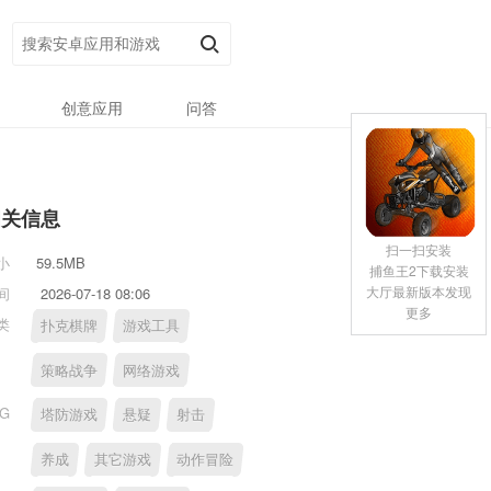
创意应用
问答
相关信息
扫一扫安装
小
59.5MB
捕鱼王2下载安装
大厅最新版本发现
间
2026-07-18 08:06
更多
类
扑克棋牌
游戏工具
策略战争
网络游戏
AG
塔防游戏
悬疑
射击
养成
其它游戏
动作冒险