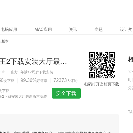
电脑应用
MAC应用
资讯
专题
设计奖
新版本
捕鱼王2下载安装大厅最新版本
大
官方
年满12周岁
下载安装
时
50
次下载
99.36%
好评率
72373
人评论
扫码打开当前页下载
分
先下载
安全下载
王2下载安装大厅最新版本安装
T