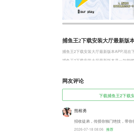
捕鱼王2下载安装大厅最新版
捕鱼王2下载安装大厅最新版本
APP,现
捕鱼王2下载安装大厅最新版本是一款能
全新的挑战，独有的战斗也能让游戏变得
战设定来感受全新的激情，也能赐予你各
网友评论
捕鱼王2下载安装大厅最新版
1,可按照不同的分类标签查找自己想要的
下载捕鱼王2下载安装
2,信息公开提供政府要闻、政府信息、工
3,有声书：听名师趣味朗读原著，学习朗
熊榕勇
4,除了无卡收款则可以使用POS收款方
招收徒弟，传授你独门绝技，带你
5,【收入管理】
2026-07-18 08:06
推荐