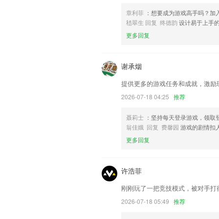
权威声音，牢牢掌握舆论主导权，全力提
章利菲
：想要成为游戏高手吗？加
极开展立体化全覆盖新闻宣传，更好引导
嵇翠生 回复 终德韵
设计易于上手
山故事展示岚山形象感受岚山温度。
更多回复
联系我们
以上就是捕鱼王2下载安装大厅最新版本
您的使用经历，以帮助我们更好的对产品
谢承烟
提供更多的游戏任务和成就，激励
2026-07-18 04:25
推荐
聂莉士
：坚持每天登录游戏，领取
翁佳娥 回复 费馨园
游戏的剧情扣
更多回复
许浩菲
刚刚玩了一把竞技模式，被对手打
2026-07-18 05:49
推荐