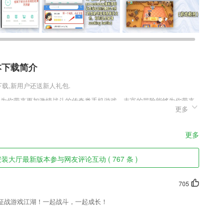
本下载简介
在下载,新用户还送新人礼包.
够为你带来更加激情战斗的传奇类手机游戏，丰富的冒险能够为你带来
更多
更加的与众不同。战场的设定更加的多变，你可以通过一系列独有的挑
式不同的奖励。
本软件特色
更多
信息内容，都是很方便的！
大厅最新版本参与网友评论互动 ( 767 条 )
作动态等政府公 信息
读技巧，不用担心遇到生字、生词啦；
705
式，商户随时可以在此更换自己POS设备；
征战游戏江湖！一起战斗，一起成长！