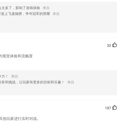
告太多了，影响了游戏体验
来自
本软件优势
赛道上飞速驰骋，争夺冠军的荣耀
来自
，带动听力、口语、单词、语法等能力全面提升
习，拓展提高
随时可观看学习；
32
字句精准学习；
的视觉体验和流畅度
形式以及变位反查功能；
更新了什么?
争力！
来自
任务和挑战，让玩家有更多的目标和乐趣！
来自
197
力；
与其他玩家进行实时对战。
有问题欢迎随时到APP内找啵哩哦！
值取向，贯彻落实党的新闻宣传方针政策把握新闻宣传基调，传播区域