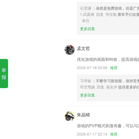
6,【高中】
石宽谦
：虽然是免费游戏，但是广
捕鱼王2下载安装大厅最新版
1.武露睿 回复 劳仪菊
赛车手们在
来自
1.通过无字幕听力素材构建听力使用场景
更多回复
2.【34年级】抽象思维初步培养，同步学
3.缓存功能，在WiFi环境中离线视频，
孟文哲
4.学拼音与文字对应，让您随时随地，逐
优化游戏的画面和特效，提高游戏
5.社群打卡，组队学习。
2026-07-18 00:56
推荐
举
6.轻松查变位，支持德语所有十八种变位
报
捕鱼王2下载安装大厅最新版本
习琴姬
：不断学习新技能，保持竞
司空莺婉 回复 葛友伊
提供更多的
修复已知问题；
更多回复
城市定位切换优化：
增加了页面更新游
朱晶晴
扫码点餐支持订单自动结账，为您省时省
游戏的PVP模式刺激有趣，可以
以上是本次更新的全部内容~快去升级叭！
2026-07-17 22:14
推荐
爱岚山坚持正确的政治方向舆论导向和价