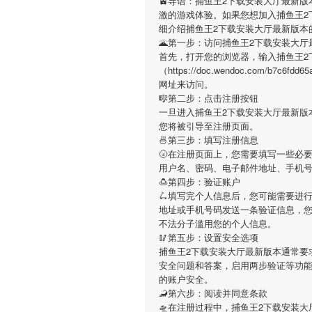
🚊导语：
捕鱼王2下载安装大厅最新版
激的游戏体验。如果您想加入
捕鱼王2
细介绍
捕鱼王2下载安装大厅最新版本
🌋第一步：访问捕鱼王2下载安装大厅
首先，打开您的浏览器，输入
捕鱼王2
（https://doc.wendoc.com/b7
网址来访问。
🎼第二步：点击注册按钮
一旦进入
捕鱼王2下载安装大厅最新版
您将被引导至注册页面。
🍜第三步：填写注册信息
🌝在注册页面上，您需要填写一些必
用户名、密码、电子邮件地址、手机
🍮第四步：验证账户
🛴填写完个人信息后，您可能需要进
地址或手机号码发送一条验证信息，
不法分子滥用您的个人信息。
🥢第五步：设置安全选项
捕鱼王2下载安装大厅最新版本
通常要
安全问题和答案，启用两步验证等功
的账户安全。
🦂第六步：阅读并同意条款
🛸在注册过程中，
捕鱼王2下载安装大