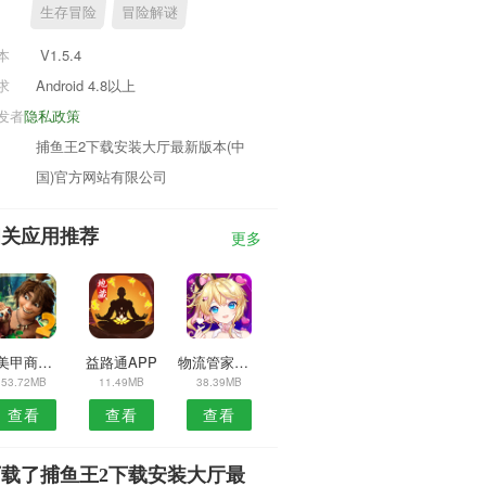
生存冒险
冒险解谜
本
V1.5.4
求
Android 4.8以上
发者
隐私政策
捕鱼王2下载安装大厅最新版本(中
国)官方网站有限公司
相关应用推荐
更多
秀美甲商家版APP
益路通APP
物流管家货主版安卓版
53.72MB
11.49MB
38.39MB
查看
查看
查看
下载了捕鱼王2下载安装大厅最