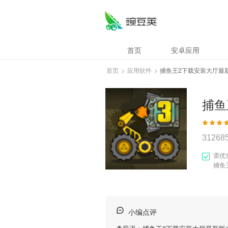
首页
安卓应用
首页
>
应用软件
>
捕鱼王2下载安装大厅最
31268
需优
捕鱼
小编点评