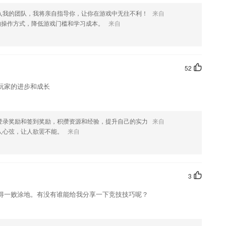
高新闻舆论传播力引导力影响力公信力，围绕区委区政府中心工作，积
入我的团队，我将亲自指导你，让你在游戏中无往不利！
来自
群众服务群众，打造“新闻政务服务”新型主流综合性服务平台，讲好岚
的操作方式，降低游戏门槛和学习成本。
来自
的介绍，如果您喜欢这款软件，您可以到应用商店进行打分评论，说出
进行优化修改。
52
玩家的进步和成长
登录奖励和签到奖励，积攒资源和经验，提升自己的实力
来自
人心弦，让人欲罢不能。
来自
3
得一败涂地。有没有谁能给我分享一下竞技技巧呢？