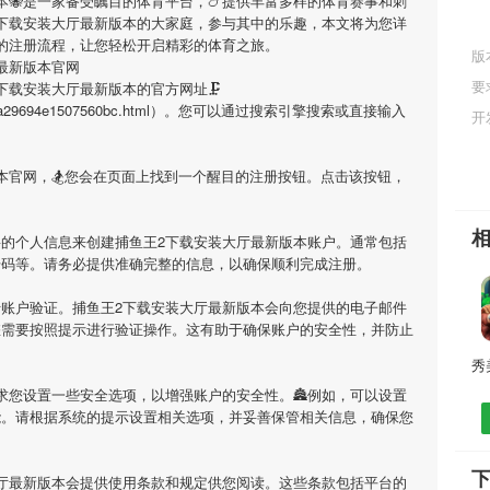
本
🐝是一家备受瞩目的体育平台，🍗提供丰富多样的体育赛事和刺
下载安装大厅最新版本
的大家庭，参与其中的乐趣，本文将为您详
的注册流程，让您轻松开启精彩的体育之旅。
版
最新版本官网
要
下载安装大厅最新版本
的官方网址🗜
c6fdd65a29694e1507560bc.html）。您可以通过搜索引擎搜索或直接输入
开
本
官网，🏂您会在页面上找到一个醒目的注册按钮。点击该按钮，
要的个人信息来创建
捕鱼王2下载安装大厅最新版本
账户。通常包括
号码等。请务必提供准确完整的信息，以确保顺利完成注册。
行账户验证。
捕鱼王2下载安装大厅最新版本
会向您提供的电子邮件
您需要按照提示进行验证操作。这有助于确保账户的安全性，并防止
求您设置一些安全选项，以增强账户的安全性。🏯例如，可以设置
能。请根据系统的提示设置相关选项，并妥善保管相关信息，确保您
厅最新版本
会提供使用条款和规定供您阅读。这些条款包括平台的