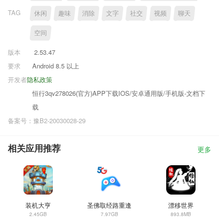
TAG
休闲
趣味
消除
文字
社交
视频
聊天
空间
版本
2.53.47
要求
Android 8.5 以上
开发者
隐私政策
恒行3qv278026(官方)APP下载IOS/安卓通用版/手机版-文档下
载
备案号：豫B2-20030028-29
相关应用推荐
更多
装机大亨
圣佛取经路重逢
漂移世界
2.45GB
7.97GB
893.8MB