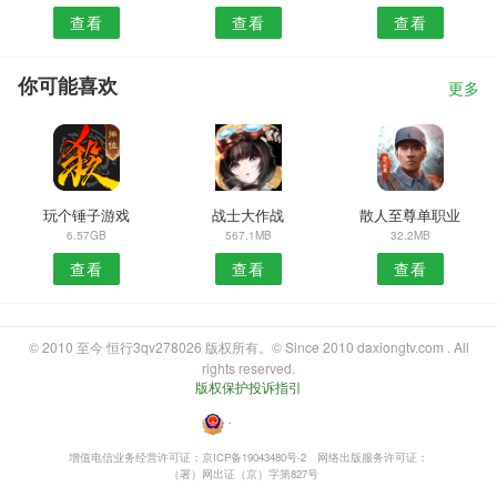
查看
查看
查看
你可能喜欢
更多
玩个锤子游戏
战士大作战
散人至尊单职业
6.57GB
567.1MB
32.2MB
查看
查看
查看
© 2010 至今 恒行3qv278026 版权所有。© Since 2010 daxiongtv.com . All
rights reserved.
版权保护投诉指引
・
增值电信业务经营许可证：京ICP备19043480号-2
网络出版服务许可证：
（署）网出证（京）字第827号