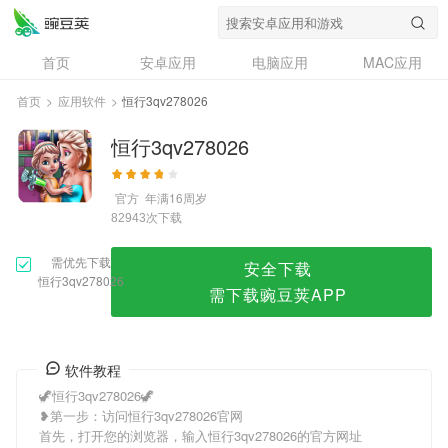
恒行3qv278026
首页
安卓应用
电脑应用
MAC应用
资讯
专题
设计奖
创意应用
首页
>
应用软件
>
恒行3qv278026
问答
恒行3qv278026
官方
年满16周岁
次下载
82943
需优先下载
安全下载
恒行3qv278026
需下载豌豆荚APP
软件教程
🦖恒行3qv278026🦖
❥第一步：访问恒行3qv278026官网
首先，打开您的浏览器，输入恒行3qv278026的官方网址