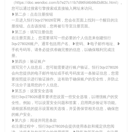
（https://doc.wendoc.com/b7e27c11b7d96fd4b98d3d63c.html）。
您可以通过搜索引擎搜索或直接输入网址来访问。
❥第二步：点击注册按钮
一旦进入恒行3qv278026官网，您会在页面上找到一个醒目的注
册按钮。点击该按钮，您将被引导至注册页面。
❥第三步：填写注册信息
在注册页面上，您需要填写一些必要的个人信息来创建恒行
3qv278026账户。通常包括用户名、❥密码、❥电子邮件地址、❥
手机号码等。请务必提供准确完整的信息，以确保顺利完成注
册。
❥第四步：验证账户
填写完个人信息后，您可能需要进行账户验证。恒行3qv278026
会向您提供的电子邮件地址或手机号码发送一条验证信息，您需
要按照提示进行验证操作。这有助于确保账户的安全性，并防止
不法分子滥用您的个人信息。
❥第五步：设置安全选项
恒行3qv278026通常要求您设置一些安全选项，以增强账户的安
全性。例如，可以设置安全问题和答案，启用两步验证等功能。
请根据系统的提示设置相关选项，并妥善保管相关信息，确保您
的账户安全。
❥第六步：阅读并同意条款
在注册过程中，恒行3qv278026会提供使用条款和规定供您阅
读。这些条款包括平台的使用规范、❥隐私政策等内容。在注册