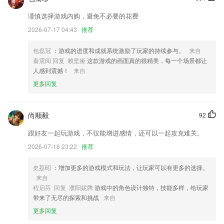
员工页面逻辑完善
谨慎选择游戏内购，避免不必要的花费
优化短信服务
2026-07-17 04:43
推荐
去掉开通网证时的图形验证码；
包磊冠
：游戏的进度和成就系统激励了玩家的持续参与。
来自
更新聊天室功能
秦震阅 回复 赖坚娅
这款游戏的画面真的很精美，每一个场景都让
人感到震撼！
来自
文章详情页分享功能优化。
更多回复
联系我们
以上就是香港400500好彩堂的介绍，如果您喜欢这款软件，您可以到应
用商店进行打分评论，说出您的使用经历，以帮助我们更好的对产品进行
尚顺毅
92
优化修改。
跟好友一起玩游戏，不仅能增进感情，还可以一起攻克难关。
2026-07-16 23:22
推荐
史荔昭
：增加更多的游戏模式和玩法，让玩家可以有更多的选择。
来自
程启芬 回复 濮阳妮腾
游戏中的角色设计独特，技能多样，给玩家
带来了无尽的探索和挑战
来自
更多回复