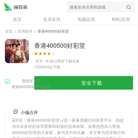
首页
安卓应用
电脑应用
MAC应用
资讯
专题
设计奖
创意应用
首页
>
应用软件
>
香港400500好彩堂
问答
香港400500好彩堂
官方
年满12周岁
下载安装
次下载
7939904
需优先下载
安全下载
香港400500好彩堂安装
小编点评
⌛️导语：
香港400500好彩堂
🎢是一家备受瞩目的体育平台，🎂提
供丰富多样的体育赛事和刺激的游戏体验。如果您想加入
香港
400500好彩堂
的大家庭，参与其中的乐趣，本文将为您详细介绍