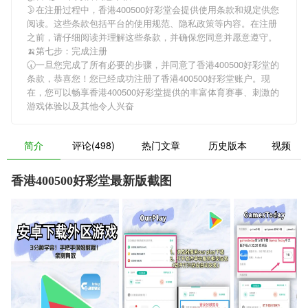
🌛在注册过程中，
香港400500好彩堂
会提供使用条款和规定供您
阅读。这些条款包括平台的使用规范、隐私政策等内容。在注册
之前，请仔细阅读并理解这些条款，并确保您同意并愿意遵守。
🍌第七步：完成注册
🕢一旦您完成了所有必要的步骤，并同意了
香港400500好彩堂
的
条款，恭喜您！您已经成功注册了香港400500好彩堂账户。现
在，您可以畅享
香港400500好彩堂
提供的丰富体育赛事、刺激的
游戏体验以及其他令人兴奋
简介
评论(498)
热门文章
历史版本
视频
香港400500好彩堂最新版截图