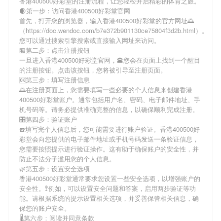
香港400500好彩堂
的注册流程，让您轻松开启精彩的体育之旅。
🌒第一步：访问香港400500好彩堂官网
首先，打开您的浏览器，输入
香港400500好彩堂
的官方网址🌅
（https://doc.wendoc.com/b7e372b901130ce75804f3d2b.html）。
您可以通过搜索引擎搜索或直接输入网址来访问。
🏪第二步：点击注册按钮
一旦进入
香港400500好彩堂
官网，🕋您会在页面上找到一个醒目
的注册按钮。点击该按钮，您将被引导至注册页面。
🆗第三步：填写注册信息
🌅在注册页面上，您需要填写一些必要的个人信息来创建
香港
400500好彩堂
账户。通常包括用户名、密码、电子邮件地址、手
机号码等。请务必提供准确完整的信息，以确保顺利完成注册。
🎛第四步：验证账户
☎️填写完个人信息后，您可能需要进行账户验证。
香港400500好
彩堂
会向您提供的电子邮件地址或手机号码发送一条验证信息，
您需要按照提示进行验证操作。这有助于确保账户的安全性，并
防止不法分子滥用您的个人信息。
🌿第五步：设置安全选项
香港400500好彩堂
通常要求您设置一些安全选项，以增强账户的
安全性。🚏例如，可以设置安全问题和答案，启用两步验证等功
能。请根据系统的提示设置相关选项，并妥善保管相关信息，确
保您的账户安全。
🌡第六步：阅读并同意条款