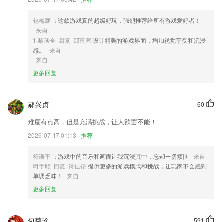
4,绚丽动画，美妙音乐，让您置身传统文化的氛围。
包梅馨
：这款游戏真的超级好玩，强烈推荐给所有游戏爱好者！
5,法律知识秒变现
来自
6,整车重量小于55KG；
1.黎琰全 回复 邹富彪
设计精美的游戏界面，增加视觉享受和沉浸
感。
来自
香港400500好彩堂软件优势
来自
1.学习方便：课件支持下载之后离线播放，可离线观看课程视频
更多回复
2.北辰遴选app北辰遴选教师端
3.考霸错题本app考霸初中生物app考霸初中数学app初中物理大师app考
郝兴贞
60
霸刷题宝官方版高考数学app初中物理考霸app官方版初中历史考霸软件
难度有点高，但是充满挑战，让人欲罢不能！
初中英语app初中语文考霸教育app初中政治app初中地理考霸软件考霸初
中政治app考霸初中地理app
2026-07-17 01:13
推荐
4.亲历者精心录制，精讲核心知识点，适合萌新做入坑前的准备。
符谦平
：游戏中的音乐和画面让我沉浸其中，忘却一切烦恼
来自
5.原创热门歌曲尤克里里谱，想要的歌曲都能找到。
司学顺 回复 符佳裕
提供更多的游戏模式和挑战，让玩家不会感到
单调乏味！
来自
6.还可以直接输入课程名称去进行课程学习，让用户的学习效率都可以优
质提升；
更多回复
香港400500好彩堂更新了什么?
识别图片能力升级，沟通更高效
包菊珍
591