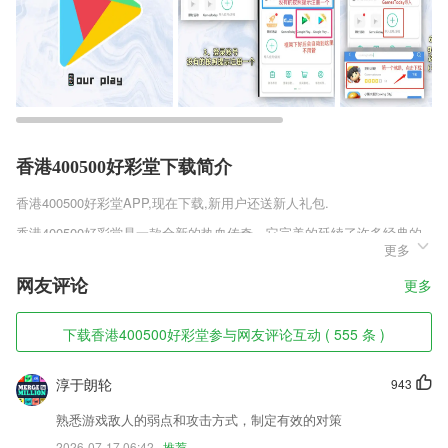
香港400500好彩堂下载简介
香港400500好彩堂
APP,现在下载,新用户还送新人礼包.
香港400500好彩堂是一款全新的热血传奇，它完美的延续了许多经典的
更多
超变私服经典热血传奇玩法，在这里有着超热血的竞技挑战，众多的玩法
将会相遇到同一个竞技场中，体验着非常热血的竞技过程，PK的玩法中
网友评论
更多
还有着装备赌注功能。
香港400500好彩堂软件特色
下载香港400500好彩堂参与网友评论互动 ( 555 条 )
1,相关2265专家或专业机构针对谣言所发布过的相关公共信息;
淳于朗轮
943
2,每一道题均有详细的解析，加深印象学习解题方法；
3,针对你所在省所学专业，定点推送考试安排、报考资讯及其他自学考试
熟悉游戏敌人的弱点和攻击方式，制定有效的对策
讯息；
2026-07-17 06:42
推荐