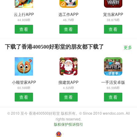
云上行APP
选工作APP
宠当家APP
44.93MB
46.7MB
38.67MB
查看
查看
查看
下载了香港400500好彩堂的朋友都下载了
更多
小顺管家APP
搜建筑APP
一手活安卓版
60.59MB
4.52MB
65.59MB
查看
查看
查看
© 2010 至今 香港400500好彩堂 版权所有。© Since 2010 wendoc.com. All
rights reserved.
版权保护投诉指引
・