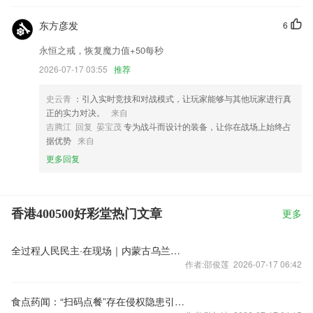
东方彦发
6
永恒之戒，恢复魔力值+50每秒
2026-07-17 03:55
推荐
史云青
：引入实时竞技和对战模式，让玩家能够与其他玩家进行真
正的实力对决。
来自
吉腾江 回复 晏宝茂
专为战斗而设计的装备，让你在战场上始终占
据优势
来自
更多回复
香港400500好彩堂热门文章
更多
全过程人民民主·在现场｜内蒙古乌兰察布市察哈尔社区：众人来协商 难事不难办
作者:邵俊莲 2026-07-17 06:42
食点药闻：“扫码点餐”存在侵权隐患引热议