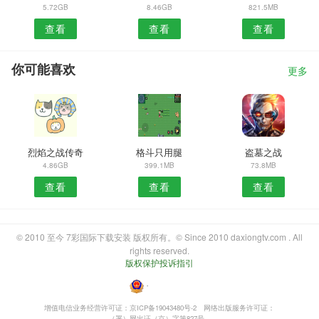
5.72GB
8.46GB
821.5MB
查看
查看
查看
你可能喜欢
更多
烈焰之战传奇
格斗只用腿
盗墓之战
4.86GB
399.1MB
73.8MB
查看
查看
查看
© 2010 至今 7彩国际下载安装 版权所有。© Since 2010 daxiongtv.com . All
rights reserved.
版权保护投诉指引
・
增值电信业务经营许可证：京ICP备19043480号-2
网络出版服务许可证：
（署）网出证（京）字第827号