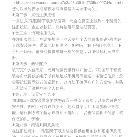
（https://doc.wendoc.com/b7e3a43e391fc7305ee997d4c.html）。
您可以通过搜索引擎搜索或直接输入网址来访问。
❥第二步：点击注册按钮
一旦进入7彩国际下载安装官网，您会在页面上找到一个醒目的
注册按钮。点击该按钮，您将被引导至注册页面。
❥第三步：填写注册信息
在注册页面上，您需要填写一些必要的个人信息来创建7彩国际
下载安装账户。通常包括用户名、❥密码、❥电子邮件地址、❥
手机号码等。请务必提供准确完整的信息，以确保顺利完成注
册。
❥第四步：验证账户
填写完个人信息后，您可能需要进行账户验证。7彩国际下载安
装会向您提供的电子邮件地址或手机号码发送一条验证信息，您
需要按照提示进行验证操作。这有助于确保账户的安全性，并防
止不法分子滥用您的个人信息。
❥第五步：设置安全选项
7彩国际下载安装通常要求您设置一些安全选项，以增强账户的
安全性。例如，可以设置安全问题和答案，启用两步验证等功
能。请根据系统的提示设置相关选项，并妥善保管相关信息，确
保您的账户安全。
❥第六步：阅读并同意条款
在注册过程中，7彩国际下载安装会提供使用条款和规定供您阅
读。这些条款包括平台的使用规范、❥隐私政策等内容。在注册