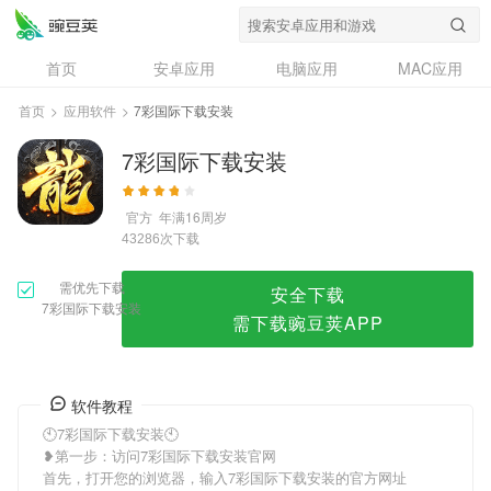
7彩国际下载安装
首页
安卓应用
电脑应用
MAC应用
资讯
专题
设计奖
创意应用
首页
>
应用软件
>
7彩国际下载安装
问答
7彩国际下载安装
官方
年满16周岁
次下载
43286
需优先下载
安全下载
7彩国际下载安装
需下载豌豆荚APP
软件教程
🕙7彩国际下载安装🕙
❥第一步：访问7彩国际下载安装官网
首先，打开您的浏览器，输入7彩国际下载安装的官方网址