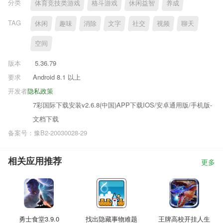
分类
体育竞技类游戏
格斗游戏
休闲益智
养成
TAG
休闲
趣味
消除
文字
社交
视频
聊天
空间
版本
5.36.79
要求
Android 8.1 以上
开发者
隐私政策
7彩国际下载安装v2.6.8(中国)APP下载IOS/安卓通用版/手机版-
文档下载
备案号：豫B2-20030028-29
相关应用推荐
更多
勇士食堂3.9.0
找出隐藏事物难题
王牌高校开挂人生