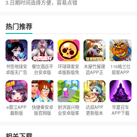
3.日期时间选择方便，容易点错
热门推荐
书签地球安
餐饮酒店平
环球驿家安
木屋竹屋建
116格兰仕
卓版无广告
台安卓版
卓版新版免
造APP正
居家APP
官方正版
2026版
费下载
版2026
手机版
e蓉江APP
快捷奏安卓
射洪容兴物
达叔APP
华夏召车
最新版
版官网版
业安卓版客
更新版本
APP下载
户端
2026
安装2026
相关下载