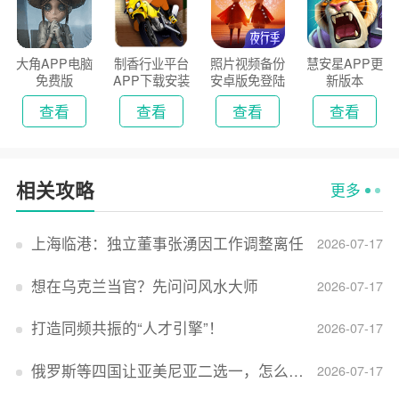
大角APP电脑
制香行业平台
照片视频备份
慧安星APP更
免费版
APP下载安装
安卓版免登陆
新版本
2026
版
查看
查看
查看
查看
相关攻略
更多
上海临港：独立董事张湧因工作调整离任
2026-07-17
想在乌克兰当官？先问问风水大师
2026-07-17
打造同频共振的“人才引擎”！
2026-07-17
俄罗斯等四国让亚美尼亚二选一，怎么回事？
2026-07-17