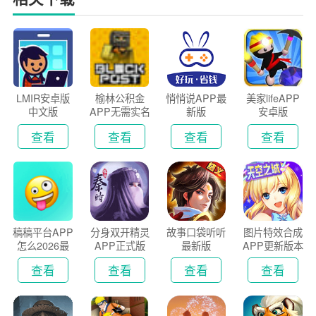
LMIR安卓版
榆林公积金
悄悄说APP最
美家lifeAPP
中文版
APP无需实名
新版
安卓版
认证版
查看
查看
查看
查看
稿稿平台APP
分身双开精灵
故事口袋听听
图片特效合成
怎么2026最
APP正式版
最新版
APP更新版本
新版
2026
查看
查看
查看
查看