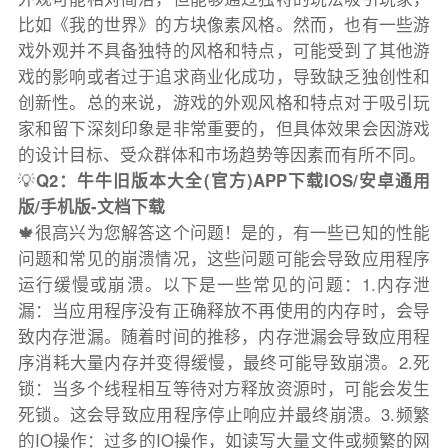
比如《我的世界》的方块像素风格。然而，也有一些游
戏外观并不具备独特的风格和特点，可能受到了其他游
戏的影响或者过于追求商业化成功，导致缺乏独创性和
创新性。总的来说，游戏的外观风格和特点对于吸引玩
家和留下深刻印象是非常重要的，但具体效果会因游戏
的设计目标、受众群体和市场趋势等因素而有所不同。
💡
Q2：牛牛旧版本大全(官方)APP下载IOS/安卓通用
版/手机版-文档下载
🍁很高兴为您解答这个问题！是的，有一些已知的性能
问题和常见的崩溃情况，这些问题可能会导致应用程序
运行缓慢或崩溃。以下是一些常见的问题：1.内存泄
漏：当应用程序没有正确释放不再使用的内存时，会导
致内存泄漏。随着时间的推移，内存泄漏会导致应用程
序消耗大量内存并变得缓慢，最终可能导致崩溃。2.死
锁：当多个线程相互等待对方释放资源时，可能会发生
死锁。这会导致应用程序停止响应并最终崩溃。3.频繁
的IO操作：过多的IO操作，如读写大量文件或频繁的网