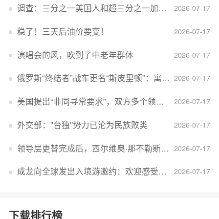
调查：三分之一美国人和超三分之一加拿大人感到经济压力
2026-07-17
稳了！三天后油价要变！
2026-07-17
演唱会的风，吹到了中老年群体
2026-07-17
俄罗斯“终结者”战车更名“斯皮里顿”：寓意强大可靠，彰显俄精神力量
2026-07-17
美国提出“非同寻常要求”，双方多个领域分歧依旧，印美贸易谈判进入“关键阶段”
2026-07-17
外交部：''台独''势力已沦为民族败类
2026-07-17
领导层更替完成后，西尔维奥·那不勒斯出任Lucid首席执行官
2026-07-17
成龙向全球发出入境游邀约：欢迎感受无滤镜的真实中国
2026-07-17
下载排行榜