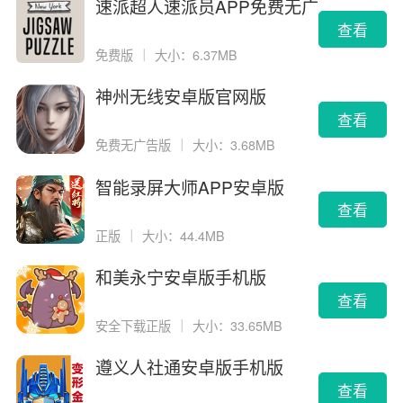
速派超人速派员APP免费无广
告版
查看
免费版
｜
大小：6.37MB
神州无线安卓版官网版
查看
免费无广告版
｜
大小：3.68MB
智能录屏大师APP安卓版
查看
正版
｜
大小：44.4MB
和美永宁安卓版手机版
查看
安全下载正版
｜
大小：33.65MB
遵义人社通安卓版手机版
查看