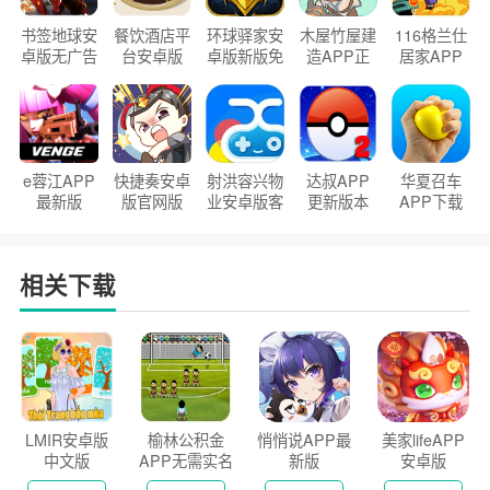
书签地球安
餐饮酒店平
环球驿家安
木屋竹屋建
116格兰仕
卓版无广告
台安卓版
卓版新版免
造APP正
居家APP
官方正版
2026版
费下载
版2026
手机版
e蓉江APP
快捷奏安卓
射洪容兴物
达叔APP
华夏召车
最新版
版官网版
业安卓版客
更新版本
APP下载
户端
2026
安装2026
相关下载
LMIR安卓版
榆林公积金
悄悄说APP最
美家lifeAPP
中文版
APP无需实名
新版
安卓版
认证版