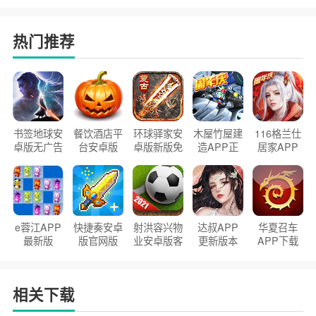
热门推荐
书签地球安
餐饮酒店平
环球驿家安
木屋竹屋建
116格兰仕
卓版无广告
台安卓版
卓版新版免
造APP正
居家APP
官方正版
2026版
费下载
版2026
手机版
e蓉江APP
快捷奏安卓
射洪容兴物
达叔APP
华夏召车
最新版
版官网版
业安卓版客
更新版本
APP下载
户端
2026
安装2026
相关下载