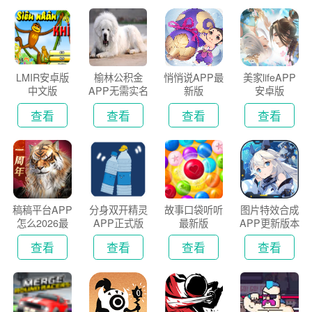
LMIR安卓版
榆林公积金
悄悄说APP最
美家lifeAPP
中文版
APP无需实名
新版
安卓版
认证版
查看
查看
查看
查看
稿稿平台APP
分身双开精灵
故事口袋听听
图片特效合成
怎么2026最
APP正式版
最新版
APP更新版本
新版
2026
查看
查看
查看
查看