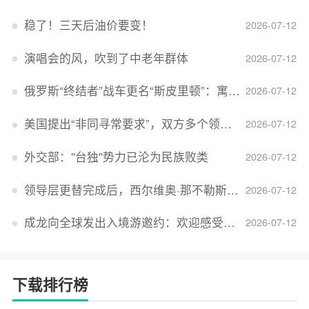
稳了！三天后油价要变！
2026-07-12
演唱会的风，吹到了中老年群体
2026-07-12
俄罗斯“终结者”战车更名“斯皮里顿”：寓意强大可靠，彰显俄精神力量
2026-07-12
美国提出“非同寻常要求”，双方多个领域分歧依旧，印美贸易谈判进入“关键阶段”
2026-07-12
外交部：''台独''势力已沦为民族败类
2026-07-12
领导层更替完成后，西尔维奥·那不勒斯出任Lucid首席执行官
2026-07-12
成龙向全球发出入境游邀约：欢迎感受无滤镜的真实中国
2026-07-12
下载排行榜