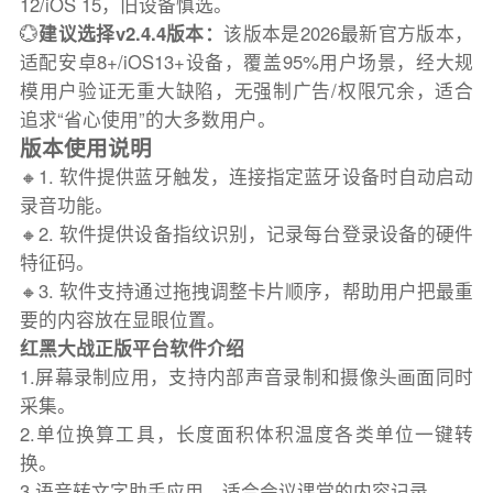
12/iOS 15，旧设备慎选。
💮
建议选择v2.4.4版本：
该版本是2026最新官方版本，
适配安卓8+/iOS13+设备，覆盖95%用户场景，经大规
模用户验证无重大缺陷，无强制广告/权限冗余，适合
追求“省心使用”的大多数用户。
版本使用说明
🔸1. 软件提供蓝牙触发，连接指定蓝牙设备时自动启动
录音功能。
🔸2. 软件提供设备指纹识别，记录每台登录设备的硬件
特征码。
🔸3. 软件支持通过拖拽调整卡片顺序，帮助用户把最重
要的内容放在显眼位置。
红黑大战正版平台软件介绍
1.屏幕录制应用，支持内部声音录制和摄像头画面同时
采集。
2.单位换算工具，长度面积体积温度各类单位一键转
换。
3.语音转文字助手应用，适合会议课堂的内容记录。