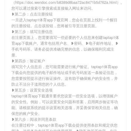
（https://doc.wendoc.com/b8389d8baa72ac8471b5d762a.html）。
您可以通过搜索引擎搜索或直接输入网址来访问。
❥第二步：点击注册按钮
一旦进入taptap1体育app下载官网，您会在页面上找到一个醒目
的注册按钮。点击该按钮，您将被引导至注册页面。
❥第三步：填写注册信息
在注册页面上，您需要填写一些必要的个人信息来创建taptap1体
育app下载账户。通常包括用户名、❥密码、❥电子邮件地址、❥
手机号码等。请务必提供准确完整的信息，以确保顺利完成注
册。
❥第四步：验证账户
填写完个人信息后，您可能需要进行账户验证。taptap1体育app
下载会向您提供的电子邮件地址或手机号码发送一条验证信息，
您需要按照提示进行验证操作。这有助于确保账户的安全性，并
防止不法分子滥用您的个人信息。
❥第五步：设置安全选项
taptap1体育app下载通常要求您设置一些安全选项，以增强账户
的安全性。例如，可以设置安全问题和答案，启用两步验证等功
能。请根据系统的提示设置相关选项，并妥善保管相关信息，确
保您的账户安全。
❥第六步：阅读并同意条款
在注册过程中，taptap1体育app下载会提供使用条款和规定供您
阅读。这些条款包括平台的使用规范、❥隐私政策等内容。在注