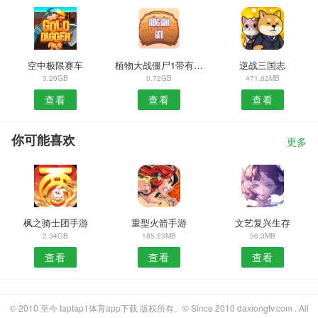
空中极限赛车
植物大战僵尸1带有其他模式的版本
逆战三国志
3.20GB
0.72GB
471.62MB
查看
查看
查看
你可能喜欢
更多
枫之骑士团手游
重型火箭手游
文艺复兴生存
2.34GB
185.23MB
56.3MB
查看
查看
查看
© 2010 至今 taptap1体育app下载 版权所有。© Since 2010 daxiongtv.com . All