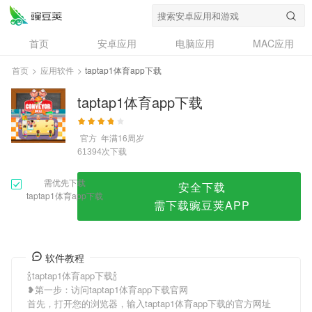
taptap1体育app下载
首页
安卓应用
电脑应用
MAC应用
资讯
专题
设计奖
创意应用
首页
>
应用软件
>
taptap1体育app下载
问答
taptap1体育app下载
官方
年满16周岁
次下载
61394
需优先下载
安全下载
taptap1体育app下载
需下载豌豆荚APP
软件教程
🍾taptap1体育app下载🍾
❥第一步：访问taptap1体育app下载官网
首先，打开您的浏览器，输入taptap1体育app下载的官方网址