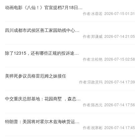
动画电影《八仙！》官宣提档7月18日，2026暑期档票房已破30亿
作者:水蓉若 2026-07-15 01:31
四川成都市武侯区善工家园助残中心：270多名“孩子”，一半是孤独症
作者:郑谦威 2026-07-14 21:05
除了12315，还有哪些正规的投诉途径？
作者:古松艳 2026-07-15 02:58
美猝死参议员格雷厄姆之妹接任
作者:宗政灵玛 2026-07-14 17:39
中交重庆总部基地：花园商墅 ，森态办公
作者:陈杰元 2026-07-14 17:56
特朗普：美国将对霍尔木兹海峡货运收取20%费用；国际油价狂飙近10%｜21早新闻
作者:祝寒彬 2026-07-14 17:45