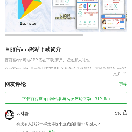
百丽宫app网站下载简介
百丽宫app网站
APP,现在下载,新用户还送新人礼包.
百丽宫app网站是一款非常有意思的动作格斗类游戏，在这款游戏中玩家
更多
将化身为一只武力高强的兔子，游戏的画风很像空洞骑士，虽然不是一个
主题，但是画面和人物的设计真的很类似，战斗的方式不同，玩家控制的
网友评论
更多
功夫兔会各种武林秘籍，轻松打败敌人不是问题，打击感超强，值得玩家
们来体验。
下载百丽宫app网站参与网友评论互动 ( 312 条 )
百丽宫app网站软件特色
1,这里拥有非常全面的诗词库内容，学生就能在线快速复习了。
云林舒
536
2,实用英语读书技巧分享，英语阅读提分是武功招式，阅读做题步骤作傍
有没有人跟我一样觉得这个游戏的剧情非常感人？
身兵器
2026-07-15 03:32
推荐