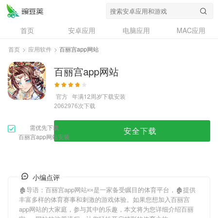
首页
安卓应用
电脑应用
MAC应用
资讯
专题
设计奖
创意应用
首页
>
应用软件
>
百丽宫app网站
问答
百丽宫app网站
官方
年满12周岁
下载安装
次下载
2062976
需优先下载
安全下载
百丽宫app网站安装
小编点评
🏚导语：
百丽宫app网站
🍬是一家备受瞩目的体育平台，🏚提供
丰富多样的体育赛事和刺激的游戏体验。如果您想加入
百丽宫
app网站
的大家庭，参与其中的乐趣，本文将为您详细介绍
百丽