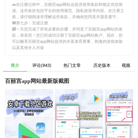
🚗在注册过程中，
百丽宫app网站
会提供使用条款和规定供您阅
读。这些条款包括平台的使用规范、隐私政策等内容。在注册之
前，请仔细阅读并理解这些条款，并确保您同意并愿意遵守。
💾第七步：完成注册
🥓一旦您完成了所有必要的步骤，并同意了
百丽宫app网站
的条
款，恭喜您！您已经成功注册了百丽宫app网站账户。现在，您
可以畅享
百丽宫app网站
提供的丰富体育赛事、刺激的游戏体验
以及其他令人兴奋
简介
评论(943)
热门文章
历史版本
视频
百丽宫app网站最新版截图