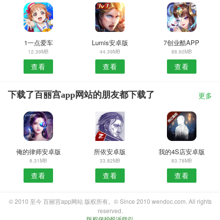
1一点爱车
Lumis安卓版
7创业酷APP
12.39MB
44.39MB
88.60MB
查看
查看
查看
下载了百丽宫app网站的朋友都下载了
更多
俺的律师安卓版
所依安卓版
我的4S店安卓版
8.31MB
33.82MB
83.78MB
查看
查看
查看
© 2010 至今 百丽宫app网站 版权所有。© Since 2010 wendoc.com. All rights
reserved.
版权保护投诉指引