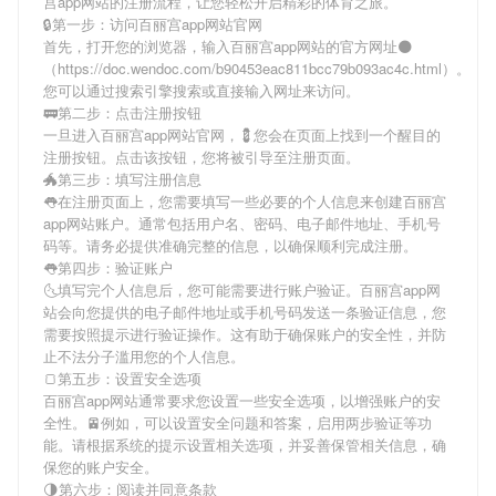
宫app网站
的注册流程，让您轻松开启精彩的体育之旅。
🔒第一步：访问百丽宫app网站官网
首先，打开您的浏览器，输入
百丽宫app网站
的官方网址🌑
（https://doc.wendoc.com/b90453eac811bcc79b093ac4c.html）。
您可以通过搜索引擎搜索或直接输入网址来访问。
🚃第二步：点击注册按钮
一旦进入
百丽宫app网站
官网，💈您会在页面上找到一个醒目的
注册按钮。点击该按钮，您将被引导至注册页面。
🐲第三步：填写注册信息
👅在注册页面上，您需要填写一些必要的个人信息来创建
百丽宫
app网站
账户。通常包括用户名、密码、电子邮件地址、手机号
码等。请务必提供准确完整的信息，以确保顺利完成注册。
👅第四步：验证账户
🌜填写完个人信息后，您可能需要进行账户验证。
百丽宫app网
站
会向您提供的电子邮件地址或手机号码发送一条验证信息，您
需要按照提示进行验证操作。这有助于确保账户的安全性，并防
止不法分子滥用您的个人信息。
🍞第五步：设置安全选项
百丽宫app网站
通常要求您设置一些安全选项，以增强账户的安
全性。🚈例如，可以设置安全问题和答案，启用两步验证等功
能。请根据系统的提示设置相关选项，并妥善保管相关信息，确
保您的账户安全。
🌗第六步：阅读并同意条款