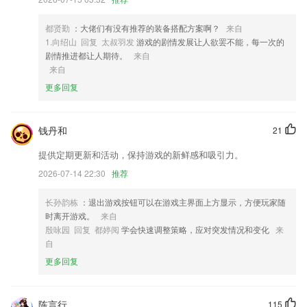
3,【聊手艺】在手艺圈遇见兴趣相投的人，聚集全国手艺人和手工爱好
者。
都贤勤
：大佬们有没有推荐的装备搭配方案啊？
来自
4,【继续观看，一键进入】
1.向绍山 回复 太叔羽发
游戏的剧情发展让人欲罢不能，每一次的
剧情推进都让人期待。
来自
5,移动图说，加强学习互动
来自
6,帮助园区借助物联网、云管端协同、大数据分析及人工智能
更多回复
百丽宫app网站软件优势
1.·拥有丰富、专业的教学资源，很全面
钱丹和
21
2.·操作的界面也是很简洁的，方便达人和小孩来操作，家中有小孩的可
提供定期更新和活动，保持游戏的新鲜感和吸引力。
以来学习
2026-07-14 22:30
推荐
3.使用计算机绘图就是为了提高绘图速度和效率，最快的操作方式就是使
用快捷键
长孙韵栋
：退出游戏按钮可以在游戏主界面上方显示，方便玩家随
时离开游戏。
来自
4.家长可以通过这款软件观察孩子的学习进度\成绩的变动，看到不同时
殷咏园 回复 都婷阅
学会快速调整策略，应对突发情况和变化
来
间段的学习效果
自
5.收录各部门法法条，便捷快速查询，要点法条还装备视频解说，主观题
更多回复
备考便利不止一点点~
6.·上传学员训练视频照片至班级相册，记录教学内容，分享相册查看成
长记录
陈言行
115