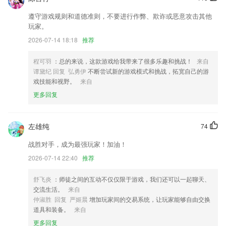
百丽宫app网站更新了什么?
遵守游戏规则和道德准则，不要进行作弊、欺诈或恶意攻击其他
玩家。
个人认证增加温馨提示；
2026-07-14 18:18
推荐
【优化】页面优化，调整了页面布局！
全新UI体验，增加分类导航。
程可羽
：总的来说，这款游戏给我带来了很多乐趣和挑战！
来自
谭黛纪 回复 弘勇伊
不断尝试新的游戏模式和挑战，拓宽自己的游
首页新增资讯浏览历史板块
戏技能和视野。
来自
接入遨游网
更多回复
增加token验证
联系我们
左雄纯
74
以上就是百丽宫app网站的介绍，如果您喜欢这款软件，您可以到应用商
店进行打分评论，说出您的使用经历，以帮助我们更好的对产品进行优化
战胜对手，成为最强玩家！加油！
修改。
2026-07-14 22:40
推荐
舒飞炎
：师徒之间的互动不仅仅限于游戏，我们还可以一起聊天、
交流生活。
来自
仲淑胜 回复 严姬晨
增加玩家间的交易系统，让玩家能够自由交换
道具和装备。
来自
更多回复