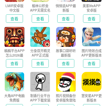
LMIR安卓版
榆林公积金
悄悄说APP最
美家lifeAPP
中文版
APP无需实名
新版
安卓版
认证版
查看
查看
查看
查看
稿稿平台APP
分身双开精灵
故事口袋听听
图片特效合成
怎么2026最
APP正式版
最新版
APP更新版本
新版
2026
查看
查看
查看
查看
大角APP电脑
制香行业平台
照片视频备份
慧安星APP更
免费版
APP下载安装
安卓版免登陆
新版本
2026
版