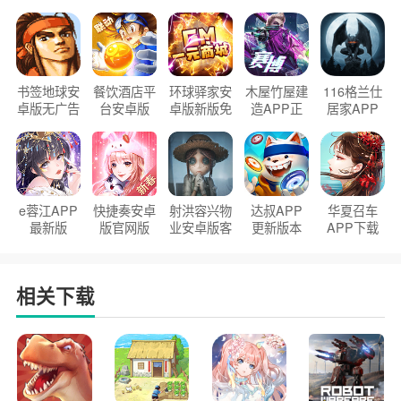
书签地球安
餐饮酒店平
环球驿家安
木屋竹屋建
116格兰仕
卓版无广告
台安卓版
卓版新版免
造APP正
居家APP
官方正版
2026版
费下载
版2026
手机版
e蓉江APP
快捷奏安卓
射洪容兴物
达叔APP
华夏召车
最新版
版官网版
业安卓版客
更新版本
APP下载
户端
2026
安装2026
相关下载