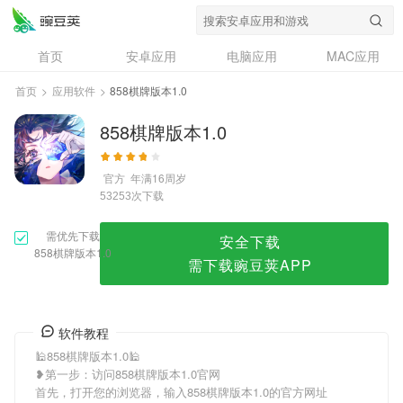
858棋牌版本1.0
首页
安卓应用
电脑应用
MAC应用
资讯
专题
设计奖
创意应用
首页
>
应用软件
>
858棋牌版本1.0
问答
858棋牌版本1.0
官方
年满16周岁
次下载
53253
需优先下载
安全下载
858棋牌版本1.0
需下载豌豆荚APP
软件教程
🕌858棋牌版本1.0🕌
❥第一步：访问858棋牌版本1.0官网
首先，打开您的浏览器，输入858棋牌版本1.0的官方网址