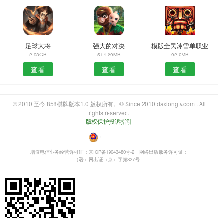
足球大将
强大的对决
模版全民冰雪单职业
2.93GB
514.29MB
92.0MB
查看
查看
查看
© 2010 至今 858棋牌版本1.0 版权所有。© Since 2010 daxiongtv.com . All
rights reserved.
版权保护投诉指引
・
增值电信业务经营许可证：京ICP备19043480号-2
网络出版服务许可证：
（署）网出证（京）字第827号