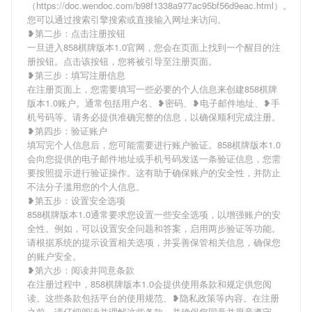
（https://doc.wendoc.com/b98f1338a977ac95bf56d9eac.html）。
您可以通过搜索引擎搜索或直接输入网址来访问。
❥第二步：点击注册按钮
一旦进入858棋牌版本1.0官网，您会在页面上找到一个醒目的注
册按钮。点击该按钮，您将被引导至注册页面。
❥第三步：填写注册信息
在注册页面上，您需要填写一些必要的个人信息来创建858棋牌
版本1.0账户。通常包括用户名、❥密码、❥电子邮件地址、❥手
机号码等。请务必提供准确完整的信息，以确保顺利完成注册。
❥第四步：验证账户
填写完个人信息后，您可能需要进行账户验证。858棋牌版本1.0
会向您提供的电子邮件地址或手机号码发送一条验证信息，您需
要按照提示进行验证操作。这有助于确保账户的安全性，并防止
不法分子滥用您的个人信息。
❥第五步：设置安全选项
858棋牌版本1.0通常要求您设置一些安全选项，以增强账户的安
全性。例如，可以设置安全问题和答案，启用两步验证等功能。
请根据系统的提示设置相关选项，并妥善保管相关信息，确保您
的账户安全。
❥第六步：阅读并同意条款
在注册过程中，858棋牌版本1.0会提供使用条款和规定供您阅
读。这些条款包括平台的使用规范、❥隐私政策等内容。在注册
之前，请仔细阅读并理解这些条款，并确保您同意并愿意遵守。