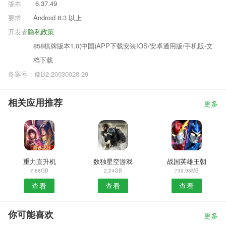
版本
6.37.49
要求
Android 8.3 以上
开发者
隐私政策
858棋牌版本1.0(中国)APP下载安装IOS/安卓通用版/手机版-文
档下载
备案号：豫B2-20030028-29
相关应用推荐
更多
重力直升机
数独星空游戏
战国英雄王朝
7.88GB
2.24GB
739.93MB
查看
查看
查看
你可能喜欢
更多